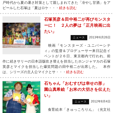
戸時代から夏の暑さ対策として親しまれてきた「冷やし甘酒」をア
ピールした石塚は「夏はロケ・・・
続きを読む
石塚英彦＆田中裕二が再びモンスタ
ーに！ ２人の夢は「正月映画に出
たい」
2013年6月26日
ニュース
映画『モンスターズ・ユニバーシテ
ィ』の監督＆プロデューサー来日記念イ
ベントが２６日、東京都内で行われ、前
作に続きサリーの日本語版吹き替えを担当したホンジャマカの石塚
英彦とマイクを担当した爆笑問題の田中裕二が出席した。 本作
は、シリーズの主人公マイクとサ・・・
続きを読む
石ちゃん「おむすびは幸せの形」
園山真希絵「お米の大切さを伝えた
い」
2012年8月4日
ニュース
食育絵本「きゅっころりん」（光文社