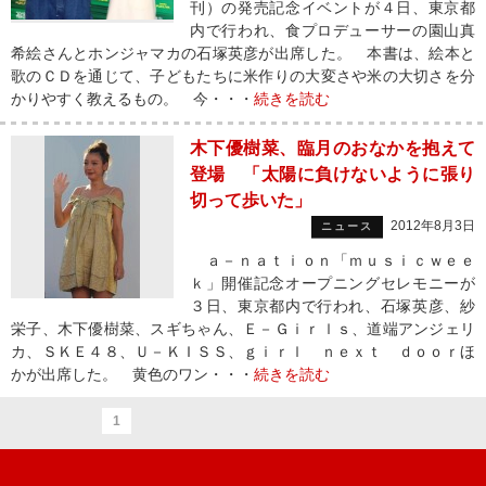
刊）の発売記念イベントが４日、東京都
内で行われ、食プロデューサーの園山真
希絵さんとホンジャマカの石塚英彦が出席した。 本書は、絵本と
歌のＣＤを通じて、子どもたちに米作りの大変さや米の大切さを分
かりやすく教えるもの。 今・・・
続きを読む
木下優樹菜、臨月のおなかを抱えて
登場 「太陽に負けないように張り
切って歩いた」
2012年8月3日
ニュース
ａ－ｎａｔｉｏｎ「ｍｕｓｉｃｗｅｅ
ｋ」開催記念オープニングセレモニーが
３日、東京都内で行われ、石塚英彦、紗
栄子、木下優樹菜、スギちゃん、Ｅ－Ｇｉｒｌｓ、道端アンジェリ
カ、ＳＫＥ４８、Ｕ－ＫＩＳＳ、ｇｉｒｌ ｎｅｘｔ ｄｏｏｒほ
かが出席した。 黄色のワン・・・
続きを読む
1