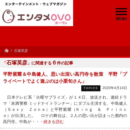
MENU
石塚英彦
石塚英彦
６
「
」に関連する
件の記事
平野紫耀＆中島健人、思い出深い高円寺を散策 平野「プ
ライベートでよく遊ぶのは小栗旬さん」
2020年4月14日
TOPICS
日本テレビ系「火曜サプライズ」が１４日、放送され、連続ドラ
マ「未満警察 ミッドナイトランナー」にダブル主演する、中島健人
（Ｓｅｘｙ Ｚｏｎｅ）と平野紫耀（Ｋｉｎｇ ＆ Ｐｒｉｎｃ
ｅ）が出演した。 ロケの舞台は、２人の思い出が詰まった都内の
高円寺。中島が・・・
続きを読む