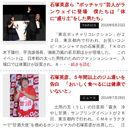
石塚英彦ら〝ポッチャリ”芸人がラ
ンウェイに登場 僕たちは「体
に“盛り土”をした男たち」
2016年9月23日
TOPICS
「東京ポッチャリコレクション」が２
２日、東京都内で行われ、お笑いコン
ビ・ホンジャマカの石塚英彦、ＴＫＯの
木下隆行、芋洗坂係長、湘南乃風の若旦那ほかが登場した。 この
イベントは、日本初の太った男性のためのファッションショー。入
場口では体重計が設置され、８・・・
続きを読む
石塚英彦、５年間以上のジム通いを
告白 「おいしく食べるには健康で
いないと」
2014年7月28日
ニュース
土用の丑（うし）の日直前「森永 冷
やし甘酒」サンプリングイベントが２８
日、東京都内で行われ、ＣＭキャラクタ
ーで“甘酒大使”を務めるホンジャマカの石塚英彦が出席した。 江