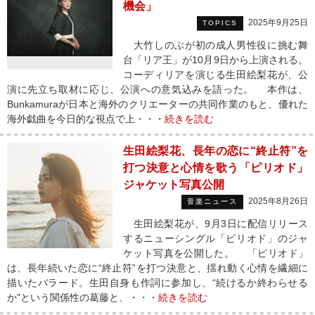
機会」
2025年9月25日
TOPICS
大竹しのぶが初の成人男性役に挑む舞
台「リア王」が10月9日から上演される。
コーディリアを演じる生田絵梨花が、公
演に先立ち取材に応じ、公演への意気込みを語った。 本作は、
Bunkamuraが日本と海外のクリエーターの共同作業のもと、優れた
海外戯曲を今日的な視点で上・・・
続きを読む
生田絵梨花、長年の恋に“終止符”を
打つ決意と心情を歌う「ピリオド」
ジャケット写真公開
2025年8月26日
音楽ニュース
生田絵梨花が、9月3日に配信リリース
するニューシングル「ピリオド」のジャ
ケット写真を公開した。 「ピリオド」
は、長年続いた恋に“終止符”を打つ決意と、揺れ動く心情を繊細に
描いたバラード。生田自身も作詞に参加し、“続けるか終わらせる
か”という関係性の葛藤と、・・・
続きを読む