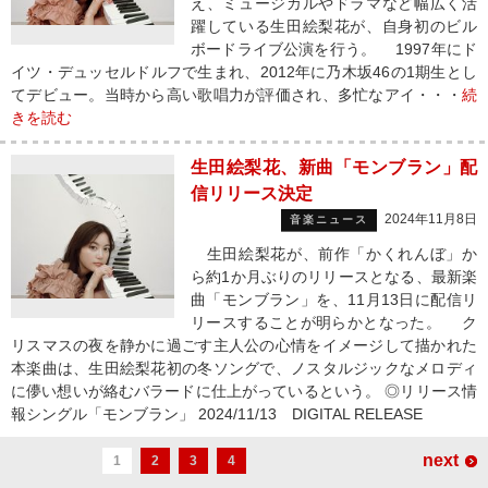
え、ミュージカルやドラマなど幅広く活
躍している生田絵梨花が、自身初のビル
ボードライブ公演を行う。 1997年にド
イツ・デュッセルドルフで生まれ、2012年に乃木坂46の1期生とし
てデビュー。当時から高い歌唱力が評価され、多忙なアイ・・・
続
きを読む
生田絵梨花、新曲「モンブラン」配
信リリース決定
2024年11月8日
音楽ニュース
生田絵梨花が、前作「かくれんぼ」か
ら約1か月ぶりのリリースとなる、最新楽
曲「モンブラン」を、11月13日に配信リ
リースすることが明らかとなった。 ク
リスマスの夜を静かに過ごす主人公の心情をイメージして描かれた
本楽曲は、生田絵梨花初の冬ソングで、ノスタルジックなメロディ
に儚い想いが絡むバラードに仕上がっているという。 ◎リリース情
報シングル「モンブラン」 2024/11/13 DIGITAL RELEASE
next
1
2
3
4