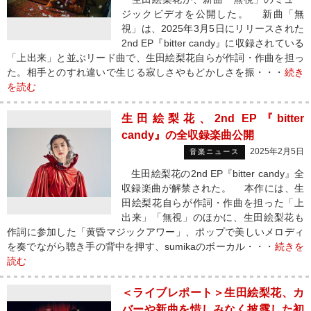
ジックビデオを公開した。 新曲「無
視」は、2025年3月5日にリリースされた
2nd EP『bitter candy』に収録されている
「上出来」と並ぶリード曲で、生田絵梨花自らが作詞・作曲を担っ
た。相手とのすれ違いで生じる寂しさやもどかしさを振・・・
続き
を読む
生田絵梨花、2nd EP『bitter
candy』の全収録楽曲公開
2025年2月5日
音楽ニュース
生田絵梨花の2nd EP『bitter candy』全
収録楽曲が解禁された。 本作には、生
田絵梨花自らが作詞・作曲を担った「上
出来」「無視」のほかに、生田絵梨花も
作詞に参加した「黄昏マジックアワー」、ポップで美しいメロディ
を奏でながら聴き手の背中を押す、sumikaのボーカル・・・
続きを
読む
＜ライブレポート＞生田絵梨花、カ
バーや新曲を惜しみなく披露した初