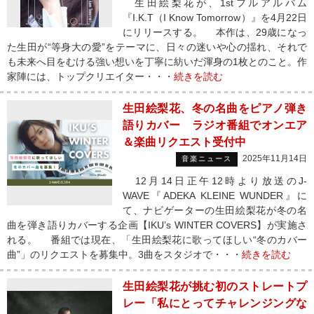
生田絵梨花が、1stフルアルバム
『I.K.T（I Know Tomorrow）』を4月22日
にリリースする。 本作は、29歳になっ
た生田が“等身大の愛”をテーマに、日々の迷いや心の揺れ、それで
も未来へ目をむける強い想いを丁寧に紡いだ渾身の1枚とのこと。作
家陣には、トップクリエイター・・・
続きを読む
生田絵梨花、冬の名曲をピアノ弾き
語りカバー ラジオ番組でオンエア
＆楽曲リクエスト受付中
2025年11月14日
音楽ニュース
12月14日正午12時より放送のJ-
WAVE『ADEKA KLEINE WUNDER』に
て、ナビゲーターの生田絵梨花が冬の名
曲を弾き語りカバーする企画【IKU’s WINTER COVERS】が実施さ
れる。 番組では現在、「生田絵梨花に歌ってほしい“冬のカバー
曲”」のリクエストを募集中。3曲をスタジオで・・・
続きを読む
生田絵梨花が挑む初のストレートプ
レー「私にとってチャレンジングな