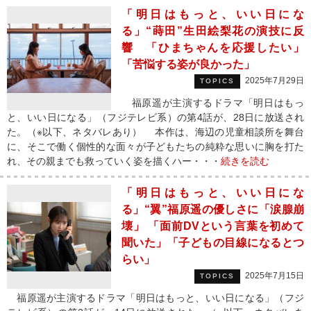
「明日はもっと、いい日にな
る」“蒔田”生田絵梨花の演技に反
響 「ひまちゃんを応援したい」
「苦悩する姿が良かった」
2025年7月29日
TOPICS
福原遥が主演するドラマ「明日はもっ
と、いい日になる」（フジテレビ系）の第4話が、28日に放送され
た。（※以下、ネタバレあり） 本作は、海辺の児童相談所を舞台
に、そこで働く個性的な面々が子どもたちの純粋な思いに胸を打た
れ、その親までも救っていく姿を描くハー・・・
続きを読む
「明日はもっと、いい日にな
る」“翼”福原遥の優しさに「涙腺崩
壊」 「面前DVという言葉を初めて
聞いた」「子どもの目線になるとつ
らい」
2025年7月15日
TOPICS
福原遥が主演するドラマ「明日はもっと、いい日になる」（フジ