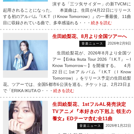
演する「三ツ矢サイダー」の新TVCMに
起用されることになった。 本楽曲は、生田が4月22日にリリース
する初のアルバム『I.K.T（I Know Tomorrow）』の一番最後、11曲
目に収録されている曲で、多幸感溢れる・・・
続きを読む
生田絵梨花、8月より全国ツアーへ
2026年2月9日
音楽ニュース
生田絵梨花が、2026年8月より全国ツ
アー【Erika Ikuta Tour 2026『I.K.T』～I
Know Tomorrow～】を開催する。 4月
22日に1stアルバム『I.K.T（I Know
Tomorrow）』をリリース予定の生田絵梨
花。ツアーでは、全国5都市6公演を巡る。チケットは、2月23日ま
で「ERIKA IKUTA O・・・
続きを読む
生田絵梨花、1stフルAL発売決定
TVアニメ『本好きの下剋上 領主の
養女』EDテーマ含む全11曲
2026年1月22日
音楽ニュース