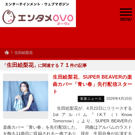
MENU
生田絵梨花
生田絵梨花
７１
「
」に関連する
件の記事
生田絵梨花、SUPER BEAVERの楽
曲カバー「青い春」先行配信スター
ト
2026年4月10日
音楽ニュース
生田絵梨花が、4月22日にリリースする
1stアルバム『I.K.T（I Know
Tomorrow）』より、SUPER BEAVERの
楽曲カバー「青い春」を先行配信した。 同曲はアルバムのラスト
を飾る11曲目に収録される一曲であり、現在、生田自身が出演する