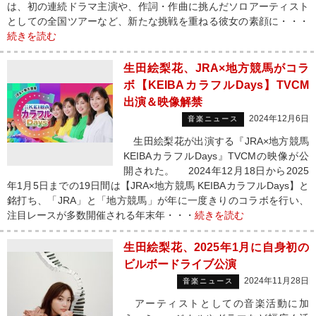
は、初の連続ドラマ主演や、作詞・作曲に挑んだソロアーティスト
としての全国ツアーなど、新たな挑戦を重ねる彼女の素顔に・・・
続きを読む
生田絵梨花、JRA×地方競馬がコラ
ボ【KEIBAカラフルDays】TVCM
出演＆映像解禁
2024年12月6日
音楽ニュース
生田絵梨花が出演する『JRA×地方競馬
KEIBAカラフルDays』TVCMの映像が公
開された。 2024年12月18日から2025
年1月5日までの19日間は【JRA×地方競馬 KEIBAカラフルDays】と
銘打ち、「JRA」と「地方競馬」が年に一度きりのコラボを行い、
注目レースが多数開催される年末年・・・
続きを読む
生田絵梨花、2025年1月に自身初の
ビルボードライブ公演
2024年11月28日
音楽ニュース
アーティストとしての音楽活動に加