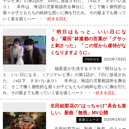
テレビ系）の第2話が、14日に放送された。（※以下、ネタバレあ
り） 本作は、海辺の児童相談所を舞台に、そこで働く個性的な
面々が子どもたちの純粋な思いに胸を打たれ、その親までも救って
いく姿を描くハー・・・
続きを読む
「明日はもっと、いい日にな
る」“蔵田”林遣都の言葉が「グサッ
と刺さった」 「この世から虐待がな
くなりますように」
2025年7月8日
TOPICS
福原遥が主演するドラマ「明日はもっ
と、いい日になる」（フジテレビ系）の第1話が、7日に放送され
た。（※以下、ネタバレあり） 本作は、海辺の児童相談所を舞台
に、そこで働く個性的な面々が子どもたちの純粋な思いに胸を打た
れ、その親までも救っていく姿を描くハート・・・
続きを読む
生田絵梨花の“はっちゃけ”具合も楽
しい、新曲「無視」MV公開
2025年3月5日
音楽ニュース
生田絵梨花が、新曲「無視」のミュー