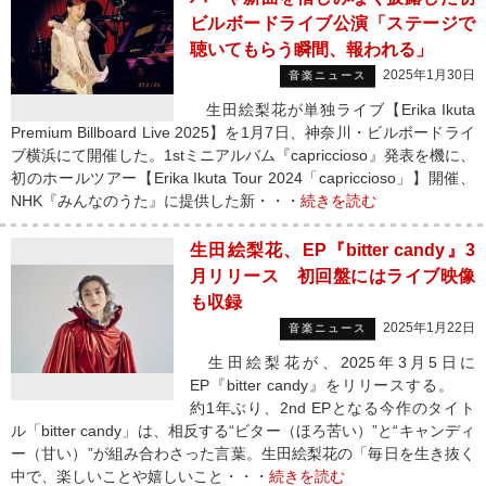
ビルボードライブ公演「ステージで
聴いてもらう瞬間、報われる」
2025年1月30日
音楽ニュース
生田絵梨花が単独ライブ【Erika Ikuta
Premium Billboard Live 2025】を1月7日、神奈川・ビルボードライ
ブ横浜にて開催した。1stミニアルバム『capriccioso』発表を機に、
初のホールツアー【Erika Ikuta Tour 2024「capriccioso」】開催、
NHK『みんなのうた』に提供した新・・・
続きを読む
生田絵梨花、EP『bitter candy』3
月リリース 初回盤にはライブ映像
も収録
2025年1月22日
音楽ニュース
生田絵梨花が、2025年3月5日に
EP『bitter candy』をリリースする。
約1年ぶり、2nd EPとなる今作のタイト
ル「bitter candy」は、相反する“ビター（ほろ苦い）”と“キャンディ
ー（甘い）”が組み合わさった言葉。生田絵梨花の「毎日を生き抜く
中で、楽しいことや嬉しいこと・・・
続きを読む