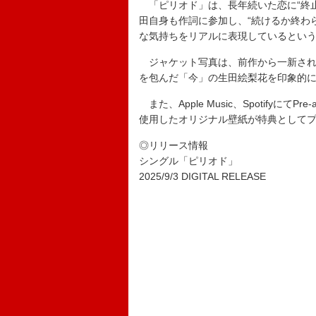
「ピリオド」は、長年続いた恋に“終止
田自身も作詞に参加し、“続けるか終わ
な気持ちをリアルに表現しているとい
ジャケット写真は、前作から一新され
を包んだ「今」の生田絵梨花を印象的
また、Apple Music、Spotifyにて
使用したオリジナル壁紙が特典として
◎リリース情報
シングル「ピリオド」
2025/9/3 DIGITAL RELEASE