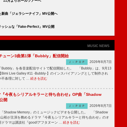
 11月よりホールツアーへ
た新曲「ジェラシーナイフ」MV公開へ
シュな「Fake-Perfect」MV公開
MUSIC NEWS
ーチューン3曲第1弾「Bubbly」配信開始
2026年8月7日
Ｊ－ＰＯＰ
Bubbly」を各音楽配信サイトで配信開始した。 「Bubbly」は、9月13
mi Live Galley #11 -Bubbly-】のインスパイアソングとして制作され
や不条理に対して …
続きを読む
ラマ『今夜もシリアルキラーと待ち合わせ』OP曲「Shadow
V公開
2026年8月7日
Ｊ－ＰＯＰ
「Shadow Memory」のミュージックビデオを公開した。 「Shadow
、横山裕が主演を務めるドラマ『今夜もシリアルキラーと待ち合わせ』のオ
ドラマは講談社『good!アフタヌーン …
続きを読む