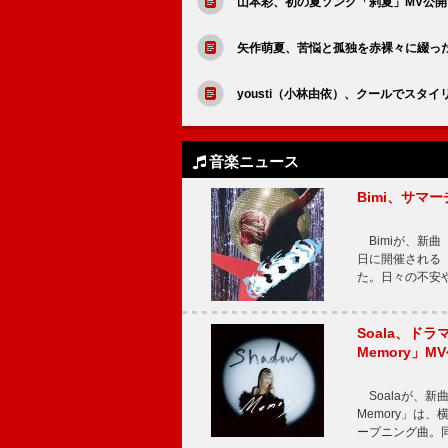
山本彩、初の夏ソング「刹夏」MV公開
矢作萌夏、苦悩と孤独を赤裸々に綴っ
yousti（小林由依）、クールでスタイリッ
音楽ニュース
Bimi、サマ
Bimiが、新曲「
日に開催される【Bi
た。日々の不安
Soala、ド
Memory」M
Soalaが、新曲
Memory」は
ープニング曲。同