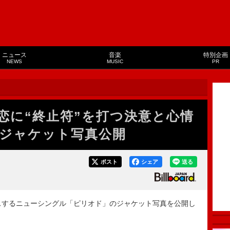
ニュース
音楽
特別企画
NEWS
MUSIC
PR
恋に“終止符”を打つ決意と心情
ジャケット写真公開
ポスト
シェア
送る
スするニューシングル「ピリオド」のジャケット写真を公開し