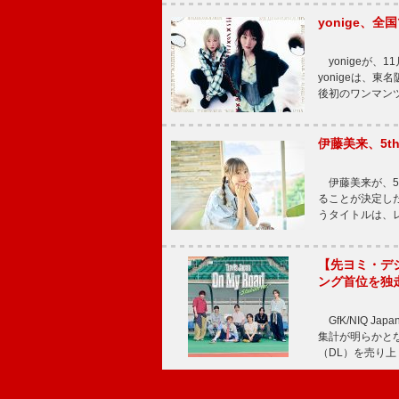
yonige、全国
yonigeが、11
yonigeは、東名
後初のワンマン
伊藤美来、5t
伊藤美来が、5t
ることが決定した
うタイトルは、レ
【先ヨミ・デジタル
ング首位を独
GfK/NIQ J
集計が明らかとなり、T
（DL）を売り上