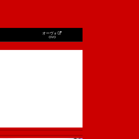
オーヴォ
OVO