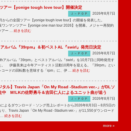
ツアー【yonige tough love tour】開催決定
2026年8月7日
Ｊ－ＰＯＰ
月からの全国ツアー【yonige tough love tour】の開催を発表した。
阪ワンマンツアー【yonige one man tour 2026】を開幕。メジャー再契約
ツアー …
続きを読む
hアルバム『39rpm』＆初ベストAL『swirl』発売日決定
2026年8月7日
Ｊ－ＰＯＰ
hアルバム『39rpm』とベストアルバム『swirl』を10月7日に同時発売す
。 伊藤美来は今年アーティスト活動10周年を迎える。『39rpm』とい
コードの回転数を意味する「rpm」に、伊 …
続きを読む
】Travis Japan「On My Road -Stadium ver.-」がDLソ
走中 M!LKの佐野勇斗＆吉田仁人によるユニット曲が追う
2026年8月7日
Ｊ－ＰＯＰ
apanによるダウンロード・ソング売上レポートから2026年8月3日～8月5日の
ravis Japan「On My Road -Stadium ver.-」が11,550ダウンロード
 …
続きを読む
more »