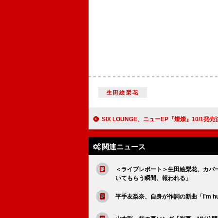
生田絵梨花
SIX LOUNGE、ニューEP『燦燦』10/1発売
関連ニュース
＜ライブレポート＞生田絵梨花、カバ
いてもらう瞬間、報われる」
平手友梨奈、自身が作詞の新曲「I'm h