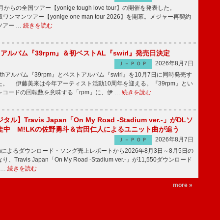
月からの全国ツアー【yonige tough love tour】の開催を発表した。
阪ワンマンツアー【yonige one man tour 2026】を開幕。メジャー再契約
ツアー …
続きを読む
hアルバム『39rpm』＆初ベストAL『swirl』発売日決定
2026年8月7日
Ｊ－ＰＯＰ
hアルバム『39rpm』とベストアルバム『swirl』を10月7日に同時発売す
。 伊藤美来は今年アーティスト活動10周年を迎える。『39rpm』とい
コードの回転数を意味する「rpm」に、伊 …
続きを読む
】Travis Japan「On My Road -Stadium ver.-」がDLソ
走中 M!LKの佐野勇斗＆吉田仁人によるユニット曲が追う
2026年8月7日
Ｊ－ＰＯＰ
apanによるダウンロード・ソング売上レポートから2026年8月3日～8月5日の
ravis Japan「On My Road -Stadium ver.-」が11,550ダウンロード
 …
続きを読む
more »