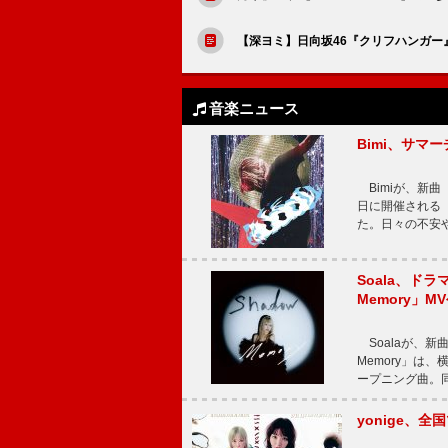
【深ヨミ】日向坂46『クリフハンガ
音楽ニュース
Bimi、サマ
Bimiが、新曲「
日に開催される【Bi
た。日々の不安
Soala、ド
Memory」M
Soalaが、新曲
Memory」は
ープニング曲。同
yonige、全国