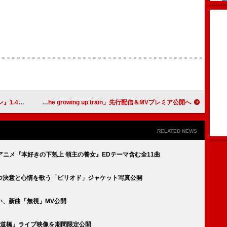
Mが続く＜2/9訂正＞
櫻坂46、新曲「The growing up train」先行配信＆MVプレミア公開へ
RELATED NEWS
Vアニメ『本好きの下剋上 領主の養女』EDテーマ含む全11曲
つ決意と心情を歌う「ピリオド」ジャケット写真公開
い、新曲「無視」MV公開
の「歩道橋」ライブ映像を期間限定公開