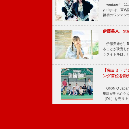
yonigeが、11
yonigeは、東名
後初のワンマン
伊藤美来、5t
伊藤美来が、5t
ることが決定した
うタイトルは、レ
【先ヨミ・デジタル
ング首位を独
GfK/NIQ J
集計が明らかとなり、T
（DL）を売り上