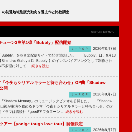
ー』の初週地域別販売動向を過去作と比較調査
MUSIC NEWS
ーチューン3曲第1弾「Bubbly」配信開始
2026年8月7日
Ｊ－ＰＯＰ
Bubbly」を各音楽配信サイトで配信開始した。 「Bubbly」は、9月13
mi Live Galley #11 -Bubbly-】のインスパイアソングとして制作され
や不条理に対して …
続きを読む
ラマ『今夜もシリアルキラーと待ち合わせ』OP曲「Shadow
V公開
2026年8月7日
Ｊ－ＰＯＰ
「Shadow Memory」のミュージックビデオを公開した。 「Shadow
、横山裕が主演を務めるドラマ『今夜もシリアルキラーと待ち合わせ』のオ
ドラマは講談社『good!アフタヌーン …
続きを読む
ツアー【yonige tough love tour】開催決定
2026年8月7日
Ｊ－ＰＯＰ