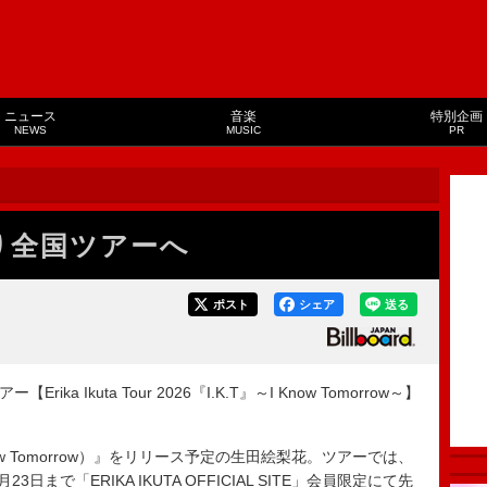
ニュース
音楽
特別企画
NEWS
MUSIC
PR
り全国ツアーへ
ポスト
シェア
送る
a Ikuta Tour 2026『I.K.T』～I Know Tomorrow～】
Know Tomorrow）』をリリース予定の生田絵梨花。ツアーでは、
まで「ERIKA IKUTA OFFICIAL SITE」会員限定にて先