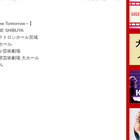
Know Tomorrow～】
 SHIBUYA
レクトロンホール宮城
阪ホール
すか芸術劇場
愛知県芸術劇場 大ホール
ル