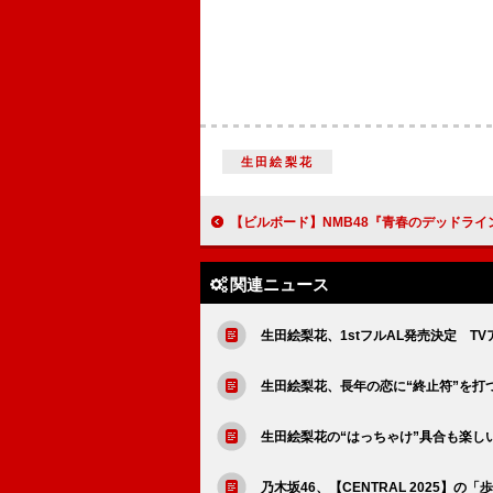
生田絵梨花
【ビルボード】NMB48『青春のデッドライン』1.4万枚でシングルセールス首位獲得 FRUITS ZIPPER／LE SSERAFI
関連ニュース
生田絵梨花、1stフルAL発売決定 T
生田絵梨花、長年の恋に“終止符”を打
生田絵梨花の“はっちゃけ”具合も楽し
乃木坂46、【CENTRAL 2025】