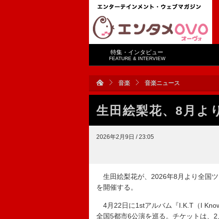
特集・インタビュー
FEATURE & INTERVIEW
音楽
音楽ニュース
生田絵梨花、8月よ
2026年2月9日 / 23:05
生田絵梨花が、2026年8月より全国ツアー【Erik
を開催する。
4月22日に1stアルバム『I.K.T（I 
全国5都市6公演を巡る。チケットは、2月23日