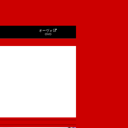
オーヴォ
OVO