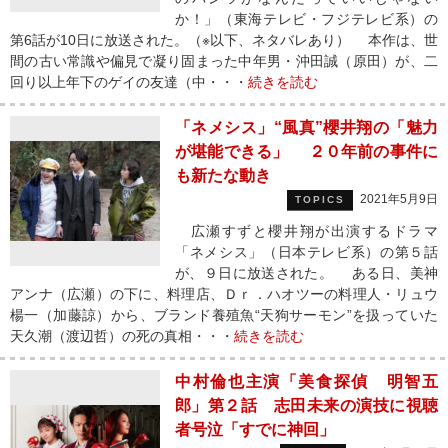
か！」（東海テレビ・フジテレビ系）の
第6話が10日に放送された。（※以下、ネタバレあり） 本作は、世
間の古い常識や偏見で凝り固まった中年男・沖田誠（原田）が、二
回り以上年下のゲイの友達（中・・・
続きを読む
「ネメシス」“風真”櫻井翔の「魅力
が堪能できる」 ２０年前の事件に
も新たな動き
2021年5月9日
TOPICS
広瀬すずと櫻井翔が出演するドラマ
「ネメシス」（日本テレビ系）の第５話
が、９日に放送された。 ある日、美神
アンナ（広瀬）の下に、料理店、Ｄｒ．ハオツーの料理人・リュウ
楊一（加藤諒）から、ブランド養殖魚“天狗サーモン”を扱っていた
天久潮（渡辺哲）の死の真相・・・
続きを読む
中村倫也主演「美食探偵 明智五
郎」第２話 志田未来の演技に視聴
者号泣「すでに神回」