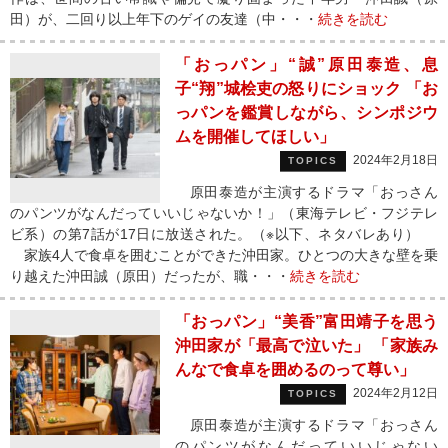
田）が、二回り以上年下のゲイの友達（中・・・
続きを読む
「おっパン」“誠”原田泰造、息
子“翔”城桧吏の怒りにショック 「お
っパンを鑑賞しながら、シンポジウ
ムを開催してほしい」
2024年2月18日
TOPICS
原田泰造が主演するドラマ「おっさん
のパンツがなんだっていいじゃないか！」（東海テレビ・フジテレ
ビ系）の第7話が17日に放送された。（※以下、ネタバレあり）
家族4人で食卓を囲むことができた沖田家。ひとつの大きな壁を乗
り越えた沖田誠（原田）だったが、職・・・
続きを読む
「おっパン」“美香”富田靖子を思う
沖田家が「最高で泣いた」 「家族み
んなで食卓を囲めるのって尊い」
2024年2月12日
TOPICS
原田泰造が主演するドラマ「おっさん
のパンツがなんだっていいじゃない