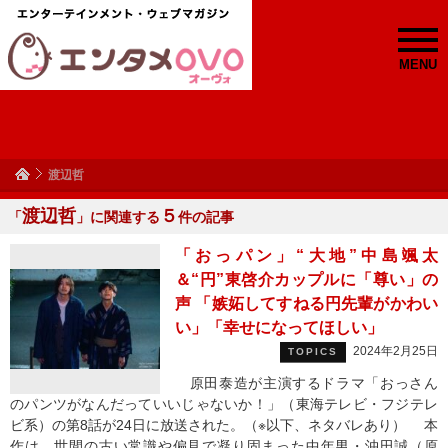
MENU
渡辺哲
渡辺哲
５
「
」に関連する
件の記事
「おっパン」“大地”中島颯太
＆“円”東啓介カップルに「尊い」の
声 「嫉妬してすねる円先輩がかわい
い」「幸せになってほしい」
2024年2月25日
TOPICS
原田泰造が主演するドラマ「おっさん
のパンツがなんだっていいじゃないか！」（東海テレビ・フジテレ
ビ系）の第8話が24日に放送された。（※以下、ネタバレあり） 本
作は、世間の古い常識や偏見で凝り固まった中年男・沖田誠（原