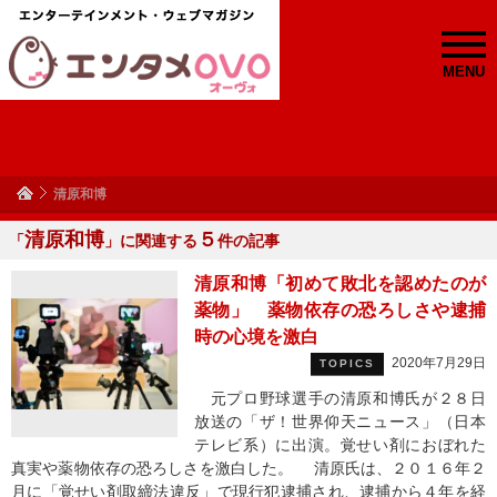
MENU
清原和博
清原和博
５
「
」に関連する
件の記事
清原和博「初めて敗北を認めたのが
薬物」 薬物依存の恐ろしさや逮捕
時の心境を激白
2020年7月29日
TOPICS
元プロ野球選手の清原和博氏が２８日
放送の「ザ！世界仰天ニュース」（日本
テレビ系）に出演。覚せい剤におぼれた
真実や薬物依存の恐ろしさを激白した。 清原氏は、２０１６年２
月に「覚せい剤取締法違反」で現行犯逮捕され、逮捕から４年を経