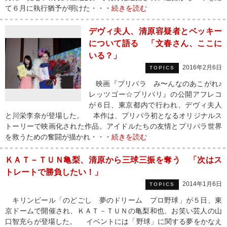
て６月に執行猶予が明けた・・・
続きを読む
デヴィ夫人、清原容疑者とベッキー
について語る 「文春さん、ここに
いる？」
2016年2月6日
TOPICS
映画『プリパラ み〜んなのあこがれ♪
レッツゴー☆プリパリ』の公開アフレコ
が６日、東京都内で行われ、デヴィ夫人
と川栄李奈が登場した。 本作は、プリパラ初となるオリジナルス
トーリーで映画化された作品。アイドルたちの友情とプリパラ世界
を救うための奮闘が描かれ・・・
続きを読む
ＫＡＴ－ＴＵＮ亀梨、清原から三球三振を奪う 「次はス
トレートで勝負したい！」
2014年1月6日
TOPICS
キリンビール「のどごし 夢のドリーム プロ野球」が５日、東
京ドームで開催され、ＫＡＴ－ＴＵＮの亀梨和也、お笑い芸人の山
口智充らが登場した。 イベントには「野球」に関する夢をかなえ