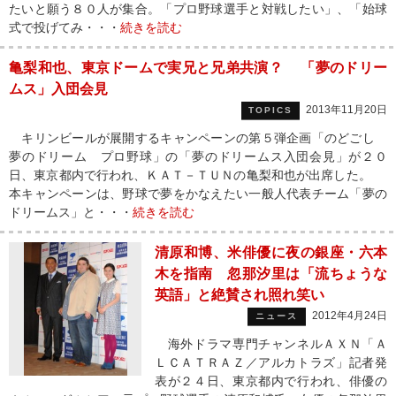
たいと願う８０人が集合。「プロ野球選手と対戦したい」、「始球
式で投げてみ・・・
続きを読む
亀梨和也、東京ドームで実兄と兄弟共演？ 「夢のドリー
ムス」入団会見
2013年11月20日
TOPICS
キリンビールが展開するキャンペーンの第５弾企画「のどごし
夢のドリーム プロ野球」の「夢のドリームス入団会見」が２０
日、東京都内で行われ、ＫＡＴ－ＴＵＮの亀梨和也が出席した。
本キャンペーンは、野球で夢をかなえたい一般人代表チーム「夢の
ドリームス」と・・・
続きを読む
清原和博、米俳優に夜の銀座・六本
木を指南 忽那汐里は「流ちょうな
英語」と絶賛され照れ笑い
2012年4月24日
ニュース
海外ドラマ専門チャンネルＡＸＮ「Ａ
ＬＣＡＴＲＡＺ／アルカトラズ」記者発
表が２４日、東京都内で行われ、俳優の