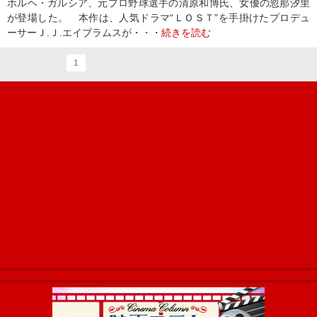
ホルヘ・ガルシア、元プロ野球選手の清原和博氏、女優の忽那汐里
が登場した。 本作は、人気ドラマ“ＬＯＳＴ”を手掛けたプロデュ
ーサーＪ.Ｊ.エイブラムスが・・・
続きを読む
1