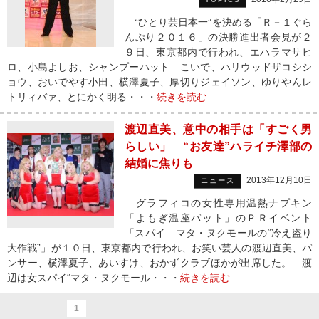
“ひとり芸日本一”を決める「Ｒ－１ぐら
んぷり２０１６」の決勝進出者会見が２
９日、東京都内で行われ、エハラマサヒ
ロ、小島よしお、シャンプーハット こいで、ハリウッドザコシシ
ョウ、おいでやす小田、横澤夏子、厚切りジェイソン、ゆりやんレ
トリィバァ、とにかく明る・・・
続きを読む
渡辺直美、意中の相手は「すごく男
らしい」 “お友達”ハライチ澤部の
結婚に焦りも
2013年12月10日
ニュース
グラフィコの女性専用温熱ナプキン
「よもぎ温座パット」のＰＲイベント
「スパイ マタ・ヌクモールの“冷え盗り
大作戦”」が１０日、東京都内で行われ、お笑い芸人の渡辺直美、パ
ンサー、横澤夏子、あいすけ、おかずクラブほかが出席した。 渡
辺は女スパイ“マタ・ヌクモール・・・
続きを読む
1