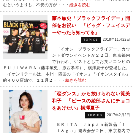
むというよりも、不安の方が・・・
続きを読む
藤本敏史「ブラックフライデー」開
催をお祝い 「ビッグ・フェイスデ
ーやったら知ってる」
2018年11月22日
TOPICS
「イオン ブラックフライデー」カウ
ントダウンイベントが２２日、東京都内
で行われ、ゲストとしてお笑いコンビの
ＦＵＪＩＷＡＲＡ（藤本敏史、原西孝幸）、横澤夏子が登場した。
イオンリテールは、本州・四国の「イオン」「イオンスタイル」
約４００店舗で、１１月２・・・
続きを読む
「恋ダンス」から抜けられない筧美
和子 「ピースの綾部さんにチョコ
をあげたい」横澤夏子
2017年2月2日
TOPICS
ＢＲＩＴＡ Ｊａｐａｎ新製品「ｆｉ
ｌｌ＆ｇｏ」発表会が２日、東京都内で