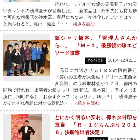
行われ、モデルで女優の筧美和子とお笑
いタレントの横澤夏子が登場した。 新製品は、外出先にも持ち歩
き可能な携帯形の浄水器。商品にちなみ「今浄化したいことは？」
と振られると、筧は「最近『・・・
続きを読む
銀シャリ橋本、「管理人さんか
ら…」 「Ｍ－１」優勝後の珍エピ
ソード披露
2016年12月21日
TOPICS
元日に放送されるＴＢＳの恒例番組
「笑いの王者が大集結！ドリーム東西ネ
タ合戦」の収録取材会が１７日、都内の
同局で行われ、出演者の銀シャリ（鰻和弘、橋本直）、ライス（田
所仁、関町知弘）、おかずクラブ（オカリナ、ゆいＰ）、横澤夏子
がそれぞれ番組に対する意気込・・・
続きを読む
とにかく明るい安村、裸ネタ封印を
宣言 「Ｒ－１ぐらんぷり２０１
６」決勝進出者決定！
2016年2月29日
TOPICS