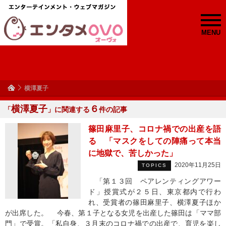
MENU
横澤夏子
横澤夏子
６
「
」に関連する
件の記事
篠田麻里子、コロナ禍での出産を語
る 「マスクをしての陣痛って本当
に地獄で、苦しかった」
2020年11月25日
TOPICS
「第１３回 ペアレンティングアワー
ド」授賞式が２５日、東京都内で行わ
れ、受賞者の篠田麻里子、横澤夏子ほか
が出席した。 今春、第１子となる女児を出産した篠田は「ママ部
門」で受賞。「私自身、３月末のコロナ禍での出産で、育児を楽し