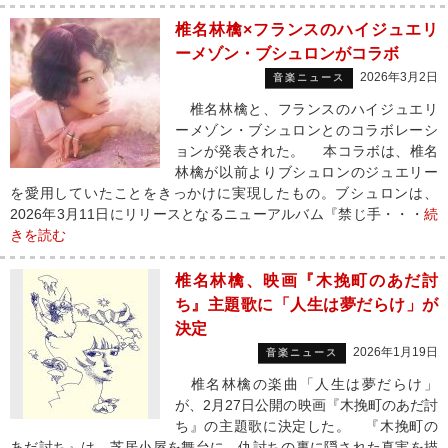
椎名林檎×フランスのハイジュエリ
ーメゾン・ブシュロンがコラボ
2026年3月2日
音楽ニュース
椎名林檎と、フランスのハイジュエリ
ーメゾン・ブシュロンとのコラボレーシ
ョンが発表された。 本コラボは、椎名
林檎が以前よりブシュロンのジュエリー
を愛用していたことをきっかけに実現したもの。ブシュロンは、
2026年3月11日にリリースとなるニューアルバム『禁じ手・・・
続
きを読む
椎名林檎、映画『木挽町のあだ討
ち』主題歌に「人生は夢だらけ」が
決定
2026年1月19日
音楽ニュース
椎名林檎の楽曲「人生は夢だらけ」
が、2月27日公開の映画『木挽町のあだ討
ち』の主題歌に決定した。 『木挽町の
あだ討ち』は、芝居小屋を舞台に、仇討ちの裏に隠された真実を描