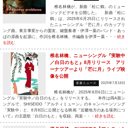
椎名林檎が、新曲「松に鶴」のミュー
ジックビデオを公開した。 新曲「松に
鶴」は、2025年6月25日にリリースされ
たニューシングル『芒に月』のカップリ
ング曲。東京事変からの盟友、鍵盤奏者・伊澤一葉のバンド・あっ
ぱの原曲を起源に、作詞を椎名林檎、作編曲を伊澤一葉・・・
続き
を読む
椎名林檎、ニューシングル『実験中
／白日のもと』8月リリース アリ
ーナツアーより「芒に月」ライブ映
像を公開
2025年7月16日
音楽ニュース
椎名林檎が、2025年8月6日にニューシ
ングル『実験中／白日のもと』をリリースする。 本作は両A面シ
ングルで、SHISEIDO『アルティミューン』のキャンペーンソング
「実験中」と、8月8日に公開となる映画『近畿地方のある場所につ
いて』の主題歌「白日のもと」を収録。両楽・・・
続きを読む