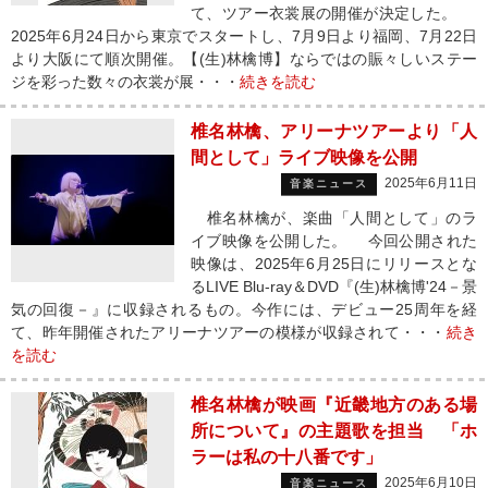
て、ツアー衣裳展の開催が決定した。
2025年6月24日から東京でスタートし、7月9日より福岡、7月22日
より大阪にて順次開催。【(生)林檎博】ならではの賑々しいステー
ジを彩った数々の衣裳が展・・・
続きを読む
椎名林檎、アリーナツアーより「人
間として」ライブ映像を公開
2025年6月11日
音楽ニュース
椎名林檎が、楽曲「人間として」のラ
イブ映像を公開した。 今回公開された
映像は、2025年6月25日にリリースとな
るLIVE Blu-ray＆DVD『(生)林檎博'24－景
気の回復－』に収録されるもの。今作には、デビュー25周年を経
て、昨年開催されたアリーナツアーの模様が収録されて・・・
続き
を読む
椎名林檎が映画『近畿地方のある場
所について』の主題歌を担当 「ホ
ラーは私の十八番です」
2025年6月10日
音楽ニュース