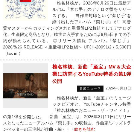
椎名林檎が、2026年8月26日に最新ア
ルバム『禁じ手』のアナログ盤をリリー
スする。 自作曲封印という“禁じ手”を
繰り出したアルバム『禁じ手』が、高音
質マスターからカッティングされた重量盤LP2枚組としてアナログ
化。生産限定商品となり、確実に入手するためには6月5日までの予
約が勧められている。 ◎リリース情報 アルバム『禁じ手』
2026/8/26 RELEASE ＜重量盤LP2枚組＞ UPJH-20091/2 / 5,500円
（tax in.）
椎名林檎、新曲「至宝」MV＆大企
業に訪問するYouTube特番の第1弾
公開
2026年3月11日
音楽ニュース
椎名林檎が、新曲「至宝」のミュージ
ックビデオと、YouTubeチャンネル特番
『椎名林檎のおニュー・ザ・ワイド！』
の第1弾を公開した。 新曲「至宝」は、2026年3月11日にリリー
スとなったニューアルバム『禁じ手』の収録曲。作曲家/ジャズトラ
ンぺッターの三宅純が作曲・編・・・
続きを読む