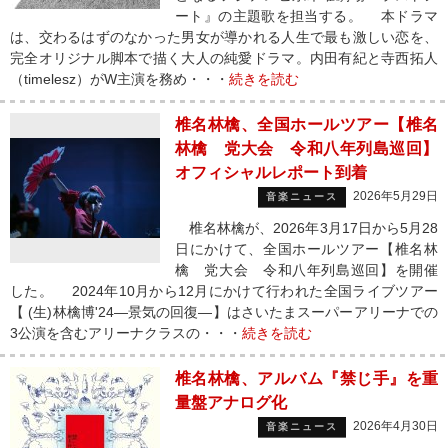
ート』の主題歌を担当する。 本ドラマ
は、交わるはずのなかった男女が導かれる人生で最も激しい恋を、
完全オリジナル脚本で描く大人の純愛ドラマ。内田有紀と寺西拓人
（timelesz）がW主演を務め・・・
続きを読む
椎名林檎、全国ホールツアー【椎名
林檎 党大会 令和八年列島巡回】
オフィシャルレポート到着
2026年5月29日
音楽ニュース
椎名林檎が、2026年3月17日から5月28
日にかけて、全国ホールツアー【椎名林
檎 党大会 令和八年列島巡回】を開催
した。 2024年10月から12月にかけて行われた全国ライブツアー
【 (生)林檎博'24―景気の回復―】はさいたまスーパーアリーナでの
3公演を含むアリーナクラスの・・・
続きを読む
椎名林檎、アルバム『禁じ手』を重
量盤アナログ化
2026年4月30日
音楽ニュース