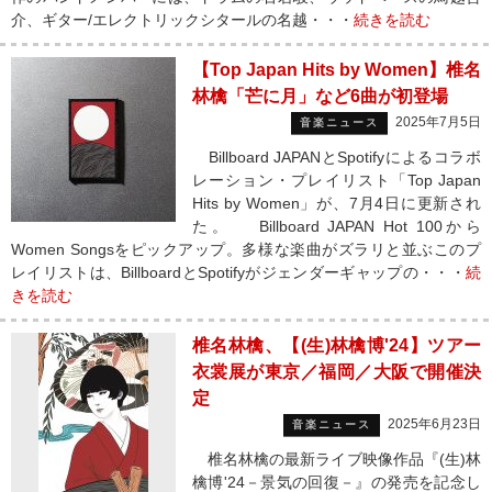
介、ギター/エレクトリックシタールの名越・・・
続きを読む
【Top Japan Hits by Women】椎名
林檎「芒に月」など6曲が初登場
2025年7月5日
音楽ニュース
Billboard JAPANとSpotifyによるコラボ
レーション・プレイリスト「Top Japan
Hits by Women」が、7月4日に更新され
た。 Billboard JAPAN Hot 100から
Women Songsをピックアップ。多様な楽曲がズラリと並ぶこのプ
レイリストは、BillboardとSpotifyがジェンダーギャップの・・・
続
きを読む
椎名林檎、【(生)林檎博'24】ツアー
衣裳展が東京／福岡／大阪で開催決
定
2025年6月23日
音楽ニュース
椎名林檎の最新ライブ映像作品『(生)林
檎博'24－景気の回復－』の発売を記念し