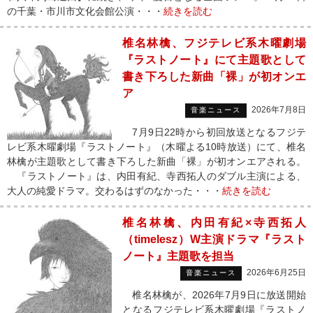
の千葉・市川市文化会館公演・・・
続きを読む
椎名林檎、フジテレビ系木曜劇場
『ラストノート』にて主題歌として
書き下ろした新曲「裸」が初オンエ
ア
2026年7月8日
音楽ニュース
7月9日22時から初回放送となるフジテ
レビ系木曜劇場『ラストノート』（木曜よる10時放送）にて、椎名
林檎が主題歌として書き下ろした新曲「裸」が初オンエアされる。
『ラストノート』は、内田有紀、寺西拓人のダブル主演による、
大人の純愛ドラマ。交わるはずのなかった・・・
続きを読む
椎名林檎、内田有紀×寺西拓人
（timelesz）W主演ドラマ『ラスト
ノート』主題歌を担当
2026年6月25日
音楽ニュース
椎名林檎が、2026年7月9日に放送開始
となるフジテレビ系木曜劇場『ラストノ