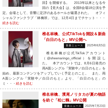
回】を開催する。 2013年以来となる今
回の【党大会】は、全国8会場18公演を予
定。会場として、音響に定評のあるホールが厳選された。 オフィ
シャルファンクラブ「林檎班」では、12月4日までチケット・・・
続きを読む
椎名林檎、公式TikTokを開設＆新曲
「白日のもと」MV公開へ
2025年8月5日
音楽ニュース
椎名林檎が公式TikTokアカウント
（@sheenaringo_official）を開設し
た。 本アカウントでは、8月6日発売の
両A面シングル『実験中／白日のもと』を
始め、最新コンテンツをアップしていく予定とのこと。 また、両
A面シングル『実験中／白日のもと』より、「白日のもと」の
ミ・・・
続きを読む
椎名林檎、濱尾ノリタカが夏の物語
を紡ぐ「松に鶴」MV公開
2025年7月23日
音楽ニュース