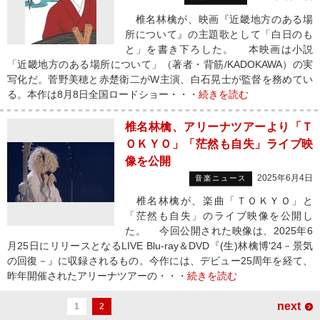
椎名林檎が、映画『近畿地方のある場
所について』の主題歌として「白日のも
と」を書き下ろした。 本映画は小説
「近畿地方のある場所について」（著者・背筋/KADOKAWA）の実
写化だ。菅野美穂と赤楚衛二がW主演、白石晃士が監督を務めてい
る。本作は8月8日全国ロードショー・・・
続きを読む
椎名林檎、アリーナツアーより「Ｔ
ＯＫＹＯ」「茫然も自失」ライブ映
像を公開
2025年6月4日
音楽ニュース
椎名林檎が、楽曲「ＴＯＫＹＯ」と
「茫然も自失」のライブ映像を公開し
た。 今回公開された映像は、2025年6
月25日にリリースとなるLIVE Blu-ray＆DVD『(生)林檎博'24－景気
の回復－』に収録されるもの。今作には、デビュー25周年を経て、
昨年開催されたアリーナツアーの・・・
続きを読む
next
1
2