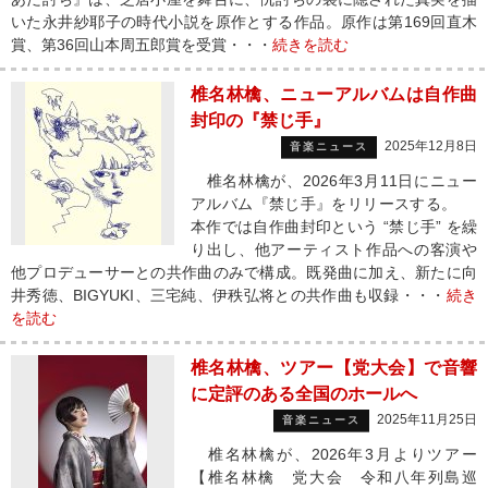
いた永井紗耶子の時代小説を原作とする作品。原作は第169回直木
賞、第36回山本周五郎賞を受賞・・・
続きを読む
椎名林檎、ニューアルバムは自作曲
封印の『禁じ手』
2025年12月8日
音楽ニュース
椎名林檎が、2026年3月11日にニュー
アルバム『禁じ手』をリリースする。
本作では自作曲封印という “禁じ手” を繰
り出し、他アーティスト作品への客演や
他プロデューサーとの共作曲のみで構成。既発曲に加え、新たに向
井秀徳、BIGYUKI、三宅純、伊秩弘将との共作曲も収録・・・
続き
を読む
椎名林檎、ツアー【党大会】で音響
に定評のある全国のホールへ
2025年11月25日
音楽ニュース
椎名林檎が、2026年3月よりツアー
【椎名林檎 党大会 令和八年列島巡