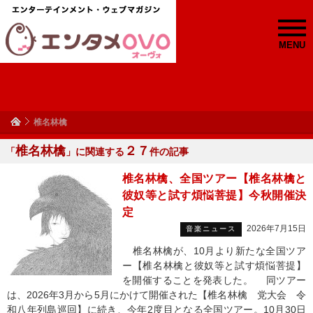
MENU
椎名林檎
椎名林檎
２７
「
」に関連する
件の記事
椎名林檎、全国ツアー【椎名林檎と
彼奴等と試す煩悩菩提】今秋開催決
定
2026年7月15日
音楽ニュース
椎名林檎が、10月より新たな全国ツア
ー【椎名林檎と彼奴等と試す煩悩菩提】
を開催することを発表した。 同ツアー
は、2026年3月から5月にかけて開催された【椎名林檎 党大会 令
和八年列島巡回】に続き、今年2度目となる全国ツアー。10月30日