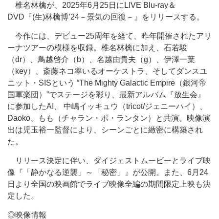
椎名林檎が、2025年6月25日にLIVE Blu-ray＆
DVD『(生)林檎博’24－景気の回復－』をリリースする。
今作には、デビュー25周年を経て、昨年開催されたアリ
ーナツアーの模様を収録。椎名林檎に加え、石若駿
（dr）、鳥越啓介（b）、名越由貴夫（g）、伊澤一葉
（key）、斎藤ネコ率いるオーケストラ、そしてダンスユ
ニット・SISという “The Mighty Galactic Empire（銀河帝
国軍楽団）”でステージを彩り、最新アルバム『放生会』
に参加したAI、 中嶋イッキュウ（tricot/ジェニーハイ）、
Daoko、もも（チャラン・ポ・ランタン）と共演。映像演
出は児玉裕一監督により、シーンごとに緻密に構築され
た。
リリース決定に伴い、ダイジェストムービーとライブ映
像『「静かなる逆襲」～「秘密」』が公開。また、6月24
日より全国の映画館でライブ映像全編の期間限定上映も決
定した。
◎映像情報