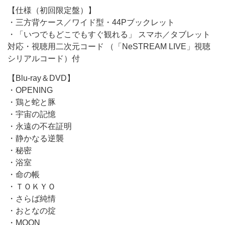
【仕様（初回限定盤）】
・三方背ケース／ワイド型・44Pブックレット
・「いつでもどこでもすぐ観れる」 スマホ／タブレット
対応・視聴用二次元コード （「NeSTREAM LIVE」視聴
シリアルコード）付
【Blu-ray＆DVD】
・OPENING
・鶏と蛇と豚
・宇宙の記憶
・永遠の不在証明
・静かなる逆襲
・秘密
・浴室
・命の帳
・ＴＯＫＹＯ
・さらば純情
・おとなの掟
・MOON