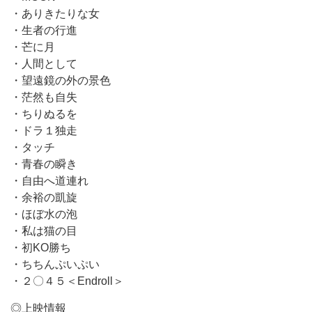
・ありきたりな女
・生者の行進
・芒に月
・人間として
・望遠鏡の外の景色
・茫然も自失
・ちりぬるを
・ドラ１独走
・タッチ
・青春の瞬き
・自由へ道連れ
・余裕の凱旋
・ほぼ水の泡
・私は猫の目
・初KO勝ち
・ちちんぷいぷい
・２〇４５＜Endroll＞
◎上映情報