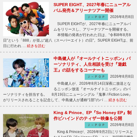
SUPER EIGHT、2027年春にニューアル
バム発売＆アリーナツアー開催
2026年8月8日
Ｊ－ＰＯＰ
SUPER EIGHTが、2027年春にニューアルバ
ムをリリースし、アリーナツアーを開催する。
本情報の発表が行われた日は、“令和8年8月8
日”という「888」が並ぶ“超八（スーパーエイト）の日”。SUPER EIGHTは、前
日に行われ …
続きを読む
中島健人が『オールナイトニッポン』パ
ーソナリティ、人生相談を受け『遊戯
王』の話をするコーナーも
2026年8月8日
Ｊ－ＰＯＰ
中島健人が、2026年8月14日深夜に放送とな
るニッポン放送『オールナイトニッポン』のパ
ーソナリティを担当する。 8月19日にニューシングル『鬼事 / Fiction Love』
がリリースされることを記念して、中島健人が通称“1部”のパ …
続きを読む
King & Prince、EP『So Honey EP』制
作ビハインドのティザー映像を公開
2026年8月8日
Ｊ－ＰＯＰ
King & Princeが、2026年9月2日にリリースと