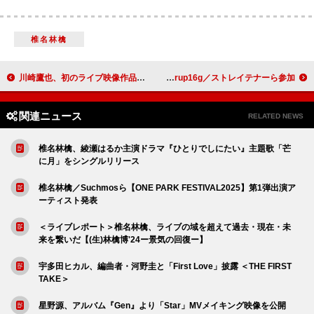
椎名林檎
川崎鷹也、初のライブ映像作品『愛心 -MANAGOKORO-』7月リリース
ART-SCHOOLトリビュートアルバム、アジカン／indigo la End／PEDRO／syrup16g／ストレイテナーら参加
関連ニュース
RELATED NEWS
椎名林檎、綾瀬はるか主演ドラマ『ひとりでしにたい』主題歌「芒
に月」をシングルリリース
椎名林檎／Suchmosら【ONE PARK FESTIVAL2025】第1弾出演ア
ーティスト発表
＜ライブレポート＞椎名林檎、ライブの域を超えて過去・現在・未
来を繋いだ【(生)林檎博'24ー景気の回復ー】
宇多田ヒカル、編曲者・河野圭と「First Love」披露 ＜THE FIRST
TAKE＞
星野源、アルバム『Gen』より「Star」MVメイキング映像を公開