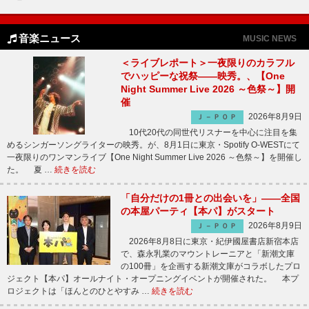
音楽ニュース
MUSIC NEWS
＜ライブレポート＞一夜限りのカラフル
でハッピーな祝祭――映秀。、【One
Night Summer Live 2026 ～色祭～】開
催
2026年8月9日
Ｊ－ＰＯＰ
10代20代の同世代リスナーを中心に注目を集
めるシンガーソングライターの映秀。が、8月1日に東京・Spotify O-WESTにて
一夜限りのワンマンライブ【One Night Summer Live 2026 ～色祭～】を開催し
た。 夏 …
続きを読む
「自分だけの1冊との出会いを」――全国
の本屋パーティ【本パ】がスタート
2026年8月9日
Ｊ－ＰＯＰ
2026年8月8日に東京・紀伊國屋書店新宿本店
で、森永乳業のマウントレーニアと「新潮文庫
の100冊」を企画する新潮文庫がコラボしたプロ
ジェクト【本パ】オールナイト・オープニングイベントが開催された。 本プ
ロジェクトは「ほんとのひとやすみ …
続きを読む