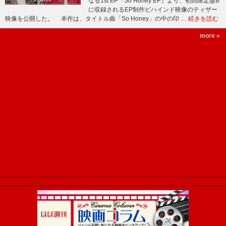
なる1st EP『So Honey EP』より、初回限定盤B
に収録されるEP制作ビハインド映像のティザー
映像を公開した。 本作は、タイトル曲「So Honey」の中の印 …
続きを読む
more »