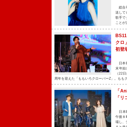
総合司
送して
歌手で
ことが
BS1
クロ
初登
日本BS
末年始
（22
周年を迎えた「ももいろクローバーZ」。もも
「An
「リ
日本B
午後８
場し、