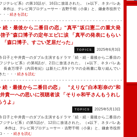
フジテレビ系）の第10話が、16日に放送された。（※以下、ネタバレあ
 本作は、テレビ局プロデューサー・吉野千明（小泉）と、鎌倉市役所で
・・・
続きを読む
・続・最後から二番目の恋」“真平”坂口憲二の重大発
“啓子”森口博子の定年エピに涙 「真平の発表にもらい
」「森口博子、すごい芝居だった」
2025年6月3日
TOPICS
日子と中井貴一のダブル主演するドラマ「続・続・最後から二番目の
フジテレビ系）の第8話が、2日に放送された。（※以下、ネタバレあ
 長倉万理子（内田有紀）は新たに月9ドラマの企画書に取り組んでい
きた・・・
続きを読む
・続・最後から二番目の恋」 “えりな”白本彩奈の“和
中井貴一への思いに視聴者涙 「そりゃ和平さんもうれし
ろうよ」
2025年5月13日
TOPICS
日子と中井貴一のダブル主演するドラマ「続・続・最後から二番目の
フジテレビ系）の第5話が、12日に放送された。（※以下、ネタバレあ
 本作は、テレビ局プロデューサー・吉野千明（小泉）と、鎌倉市役所
ロ・・・
続きを読む