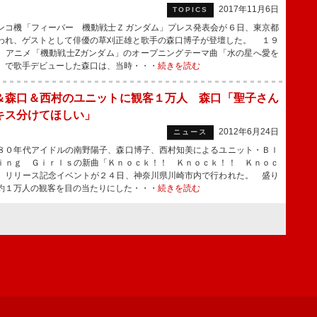
2017年11月6日
TOPICS
コ機「フィーバー 機動戦士Ｚガンダム」プレス発表会が６日、東京都
われ、ゲストとして俳優の草刈正雄と歌手の森口博子が登壇した。 １９
、アニメ「機動戦士Ζガンダム」のオープニングテーマ曲「水の星へ愛を
」で歌手デビューした森口は、当時・・・
続きを読む
＆森口＆西村のユニットに観客１万人 森口「聖子さん
キス分けてほしい」
2012年6月24日
ニュース
０年代アイドルの南野陽子、森口博子、西村知美によるユニット・Ｂｌ
ｉｎｇ Ｇｉｒｌｓの新曲「Ｋｎｏｃｋ！！ Ｋｎｏｃｋ！！ Ｋｎｏｃ
」リリース記念イベントが２４日、神奈川県川崎市内で行われた。 盛り
約１万人の観客を目の当たりにした・・・
続きを読む