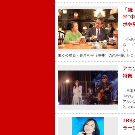
「続
平”
ポや
小泉今
恋」（
り）。
働く公務員・長倉和平（中井）の恋を描いたロ
アニソ
特集
日本B
Day
アルバム
2』の
TBS
ラー