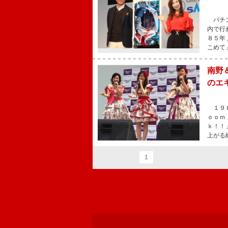
パチン
内で行
８５年
こめて
南野
のエ
１９８
ｏｏｍ
ｋ！！
上がる
1