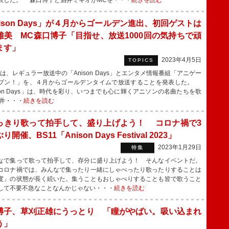
表した。 森口博子と酒井ミキオがMCを・・・
続きを読む
ison Days」が４月からゴールデン進出、初回ゲストは
雅美 MC森口博子「目指せ、放送1000回の気持ちで頑
ます」
2023年4月5日
TOPICS
1は、レギュラー放送中の「Anison Days」とエンタメ情報番組「アニゲー
ブン！」を、４月からゴールデンタイムで放送することを発表した。
ison Days」は、時代を彩り、いつまでも心に輝くアニソンの名曲たちを歌
井・・・
続きを読む
っきり歌って拍手して、盛り上げよう！ コロナ禍で3
開催、BS11「Anison Days Festival 2023」
2023年1月29日
特集
で集って歌って拍手して、存分に盛り上げよう！ そんなイベントだ。
コロナ禍では、みんなで集ったり一緒にしゃべったり歌ったりすることは
度」の状態が長く続いた。集うこともおしゃべりすることも皆で歌うこと
して不要不急なことなんかじゃない・・・
続きを読む
博子、草刈正雄にうっとり 「瞳がやばい。吸い込まれ
う」