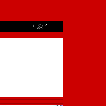
オーヴォ
OVO