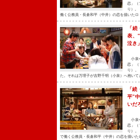
恋」（
り）。
働く公務員・長倉和平（中井）の恋を描いたロ
「続
表、
泣き
小泉今
恋」（
り）。
た。それは万理子が吉野千明（小泉）へ抱いて
「続
平”
いだ
小泉今
恋」（
り）。
で働く公務員・長倉和平（中井）の恋を描いた