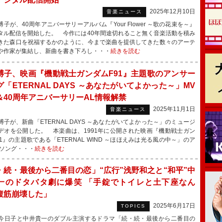
2025年12月10日
音楽ニュース
子が、40周年アニバーサリーアルバム『Your Flower ～歌の花束を～』
タル配信を開始した。 今作には40年間途切れること無く音楽活動を積み
きた森口を祝福するかのように、今まで楽曲を提供してきた数々のアーテ
や作家が集結し、新曲を書き下ろし・・・
続きを読む
博子、映画『機動戦士ガンダムF91』主題歌のアンサー
「ETERNAL DAYS ～あなたがいてよかった～」MV
＆40周年アニバーサリーAL情報解禁
2025年11月1日
音楽ニュース
子が、新曲「ETERNAL DAYS ～あなたがいてよかった～」のミュージ
デオを公開した。 本楽曲は、1991年に公開された映画『機動戦士ガン
91』の主題歌である「ETERNAL WIND ～ほほえみは光る風の中～」のア
ーソング・・・
続きを読む
・続・最後から二番目の恋」“広行”浅野和之と“和平”中
一のドタバタ劇に爆笑 「手錠でトイレと土下座なん
腹筋崩壊した」
2025年6月17日
TOPICS
日子と中井貴一のダブル主演するドラマ「続・続・最後から二番目の