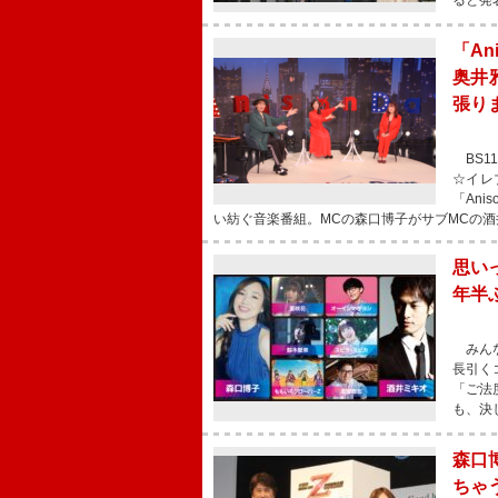
ると発
「An
奥井
張り
BS1
☆イレ
「An
い紡ぐ音楽番組。MCの森口博子がサブMCの酒
思い
年半ぶり
みんな
長引く
「ご法
も、決
森口
ちゃ