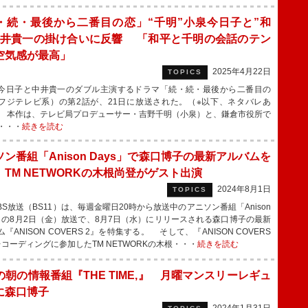
・続・最後から二番目の恋」“千明”小泉今日子と”和
中井貴一の掛け合いに反響 「和平と千明の会話のテン
空気感が最高」
2025年4月22日
TOPICS
日子と中井貴一のダブル主演するドラマ「続・続・最後から二番目の
フジテレビ系）の第2話が、21日に放送された。（※以下、ネタバレあ
 本作は、テレビ局プロデューサー・吉野千明（小泉）と、鎌倉市役所で
・・・
続きを読む
ン番組「Anison Days」で森口博子の最新アルバムを
 TM NETWORKの木根尚登がゲスト出演
2024年8月1日
TOPICS
S放送（BS11）は、毎週金曜日20時から放送中のアニソン番組「Anison
s」 の8月2日（金）放送で、8月7日（水）にリリースされる森口博子の最新
『ANISON COVERS 2』を特集する。 そして、『ANISON COVERS
レコーディングに参加したTM NETWORKの木根・・・
続きを読む
の朝の情報番組『THE TIME,』 月曜マンスリーレギュ
に森口博子