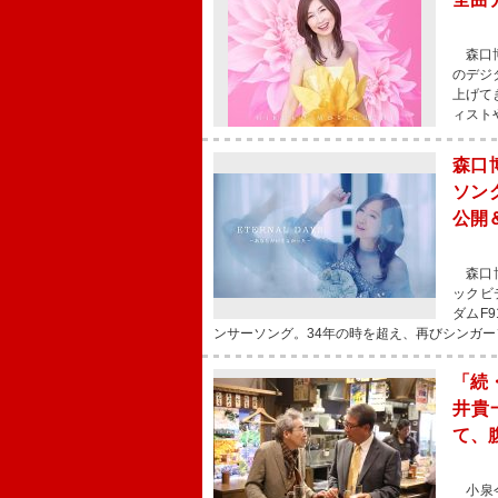
森口博
のデジ
上げて
ィスト
森口
ソング
公開
森口博
ックビ
ダムF
ンサーソング。34年の時を超え、再びシンガ
「続
井貴
て、
小泉今