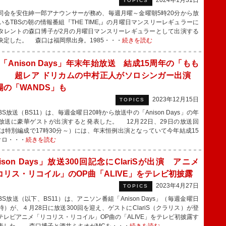
2024年1月31日
TOPICS
会を安住紳一郎アナウンサーが務め、毎週月曜～金曜朝5時20分から放
いるTBSの朝の情報番組『THE TIME,』の月曜日マンスリーレギュラーに
タレントの森口博子が2月の月曜日マンスリーレギュラーとして出演する
決定した。 森口は福岡県出身。1985・・・
続きを読む
1「Anison Days」年末年始放送 結成15周年の「もも
」 超レア ドリカムの中村正人がソロシンガー出演
場の「WANDS」も
2023年12月15日
TOPICS
放送（BS11）は、毎週金曜日20時から放送中の「Anison Days」の年
放送に豪華ゲストが出演すると発表した。 12月22日、29日の放送回
日は特別編成で17時30分～）には、年末恒例出演となっていて今年結成15
クロ・・・
続きを読む
ison Days」放送300回記念にClariSが出演 アニメ
コリス・リコイル」のOP曲「ALIVE」をテレビ初披露
2023年4月27日
TOPICS
S放送（以下、BS11）は、アニソン番組「Anison Days」（毎週金曜日
時）が、４月28日に放送300回を迎え、ゲストにClariS（クラリス）が登
テレビアニメ「リコリス・リコイル」OP曲の「ALIVE」をテレビ初披露す