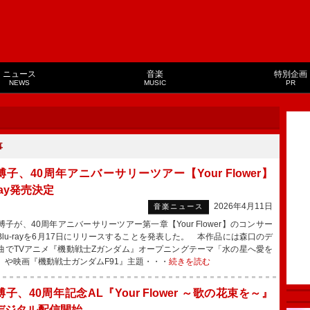
ニュース
音楽
特別企画
NEWS
MUSIC
PR
事
子、40周年アニバーサリーツアー【Your Flower】
-ray発売決定
2026年4月11日
音楽ニュース
子が、40周年アニバーサリーツアー第一章【Your Flower】のコンサー
Blu-rayを6月17日にリリースすることを発表した。 本作品には森口のデ
曲でTVアニメ『機動戦士Zガンダム』オープニングテーマ「水の星へ愛を
」や映画『機動戦士ガンダムF91』主題・・・
続きを読む
子、40周年記念AL『Your Flower ～歌の花束を～』
デジタル配信開始