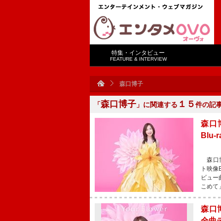
特集・インタビュー
FEATURE & INTERVIEW
森口博子
森口博子
１５
「
」に関連する
件の記
森口博
Blu
森口博
ト映像
ビュー
こめて
森口博
全曲