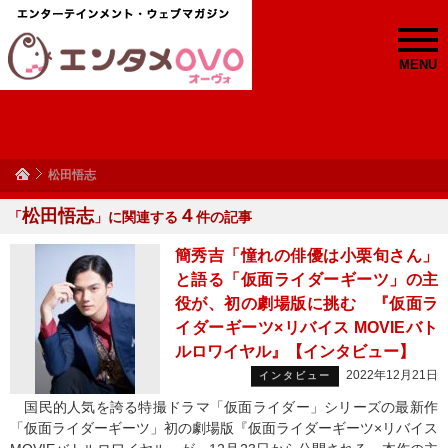
MENU
松田悟志
松田悟志
４
「
」に関連する
件の記事
簡秀吉「憧れの俳優は小栗旬さん」
と語る「仮面ライダーギーツ」の主
役が、初の劇場版に挑む 『仮面ラ
イダーギーツ×リバイス MOVIEバト
ルロワイヤル』【インタビュー】
2022年12月21日
インタビュー
国民的人気を誇る特撮ドラマ「仮面ライダー」シリーズの最新作
「仮面ライダーギーツ」初の劇場版『仮面ライダーギーツ×リバイス