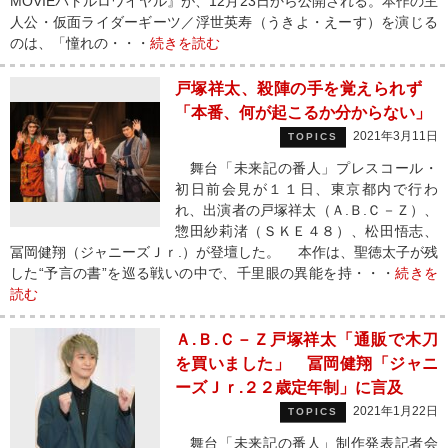
MOVIEバトルロワイヤル』が、12月23日から公開される。本作の主
人公・仮面ライダーギーツ／浮世英寿（うきよ・えーす）を演じる
のは、「憧れの・・・
続きを読む
戸塚祥太、殺陣の手を覚えられず
「本番、何が起こるか分からない」
2021年3月11日
TOPICS
舞台「未来記の番人」プレスコール・
初日前会見が１１日、東京都内で行わ
れ、出演者の戸塚祥太（Ａ.Ｂ.Ｃ－Ｚ）、
惣田紗莉渚（ＳＫＥ４８）、松田悟志、
冨岡健翔（ジャニーズＪｒ.）が登壇した。 本作は、聖徳太子が残
した“予言の書”を巡る戦いの中で、千里眼の異能を持・・・
続きを
読む
Ａ.Ｂ.Ｃ－Ｚ戸塚祥太「通販で木刀
を買いました」 冨岡健翔「ジャニ
ーズＪｒ.２２歳定年制」に言及
2021年1月22日
TOPICS
舞台「未来記の番人」制作発表記者会