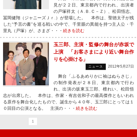
見が２２日、東京都内で行われ、出演者
の戸塚祥太（Ａ.Ｂ.Ｃ－Ｚ）、松田悟志、
冨岡健翔（ジャニーズＪｒ.）が登場した。 本作は、聖徳太子が残
した“予言の書”を巡る戦いの中で、千里眼の異能を持つ主人公・千
里丸（戸塚）が、さまざ・・・
続きを読む
玉三郎、主演・監修の舞台が赤坂で
上演 「お客さまにより近い舞台作
りを心掛ける」
2012年5月27日
ニュース
舞台「ふるあめりかに袖はぬらさじ」
の制作発表が２８日、東京都内で行わ
れ、出演の坂東玉三郎、檀れい、松田悟
志が出席した。 本作は、作家・有吉佐和子の最高傑作ともいわれ
る原作を舞台化したもので、誕生から４０年、玉三郎にとっては１
０回目の公演となる。 主演の・・・
続きを読む
1