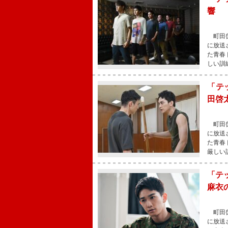
響 
町田啓
に放送
た青春
しい訓
「テ
田啓
町田啓
に放送
た青春
厳しい
「テ
麻衣
町田啓
に放送