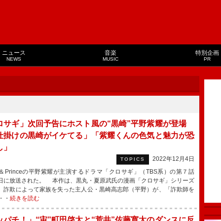
ニュース
音楽
特別企画
NEWS
MUSIC
PR
ロサギ」次回予告にホスト風の“黒崎”平野紫耀が登場
仕掛けの黒崎がイケてる」「紫耀くんの色気と魅力が恐
し」
2022年12月4日
TOPICS
g＆Princeの平野紫耀が主演するドラマ「クロサギ」（TBS系）の第７話
日に放送された。 本作は、黒丸・夏原武氏の漫画「クロサギ」シリーズ
。詐欺によって家族を失った主人公・黒崎高志郎（平野）が、「詐欺師を
・・
続きを読む
ッパチ！」“宙”町田啓太と“荒井”佐藤寛太のダンスに反