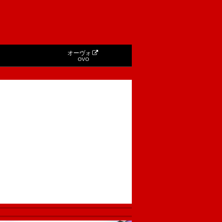
オーヴォ
OVO