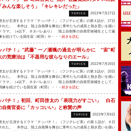
「みんな楽しそう」「キレキレだった」
2022年7月27日
TOPICS
太が主演するドラマ「テッパチ！」（フジテレビ系）の第４話が、27日
された。 本作は、陸上自衛隊を舞台に青年たちの成長と熱き思いを描い
ドラマ。（※以下、ネタバレあり） 陸上自衛隊の自衛官候補生として厳
練を続けている国生宙（町田）や・・・
続きを読む
ッパチ！」“武藤” 一ノ瀬颯の過去が明らかに “宙”町
太の荒療治は「不器用な彼らなりのエール」
2022年7月20日
TOPICS
太が主演するドラマ「テッパチ！」（フジテレビ系）の第３話が、20日
された。 本作は、陸上自衛隊を舞台に青年たちの成長と熱き思いを描い
ドラマ。（※以下、ネタバレあり） 陸上自衛隊の自衛官候補生として、
訓練を続けている国生宙（町田）・・・
続きを読む
ッパチ！」初回、町田啓太の「表現力がすごい」 白石
の自衛官姿に「カッコいい」と称賛の声
2022年7月6日
TOPICS
太が主演するドラマ「テッパチ！」（フジテレビ系）の第１話が、６日
された。 本作は、陸上自衛隊を舞台に青年たちの成長と熱き思いを描い