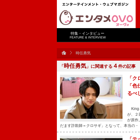
特集・インタビュー
FEATURE & INTERVIEW
時任勇気
時任勇気
４
「
」に関連する
件の記事
「ク
「色
るべ
Kin
が、２
が原作
だます詐欺師＝クロサギ」となって、本当の・
「テ