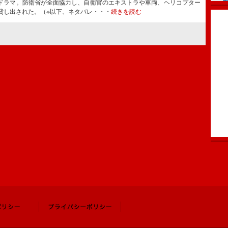
ドラマ。防衛省が全面協力し、自衛官のエキストラや車両、ヘリコプター
貸し出された。（※以下、ネタバレ・・・
続きを読む