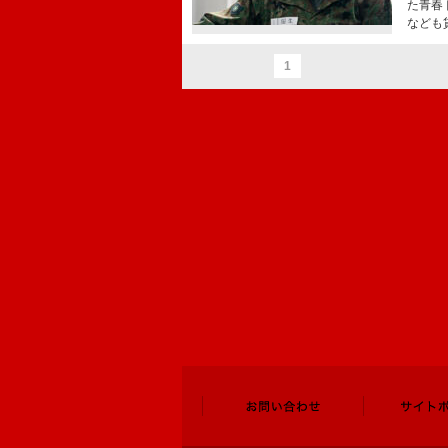
た青春
なども
1