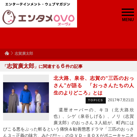
MENU
志賀廣太郎
志賀廣太郎
６
「
」に関連する
件の記事
北大路、泉谷、志賀の“三匹のおっ
さん”が語る 「おっさんたちの人
生のよりどころ」とは
2017年7月21日
TOPICS
還暦オーバーの、キヨ（北大路欣
也）、シゲ（泉谷しげる）、ノリ（志賀
廣太郎）のおっさん３人組が、町内には
びこる悪をぶった斬るという痛快＆勧善懲悪ドラマ「三匹のおっさ
ん３～正義の味方、みたび!!～」のＤＶＤ－ＢＯＸがポニーキャニオ