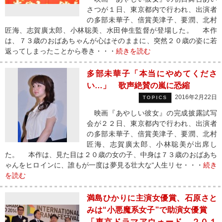
さつが１日、東京都内で行われ、出演者
の多部未華子、倍賞美津子、要潤、北村
匠海、志賀廣太郎、小林聡美、水田伸生監督が登場した。 本作
は、７３歳のおばあちゃんが心はそのままに、突然２０歳の姿に若
返ってしまったことから巻き・・・
続きを読む
多部未華子「本当にやめてくださ
い…」 歌声絶賛の嵐に恐縮
2016年2月22日
TOPICS
映画『あやしい彼女』の完成披露試写
会が２２日、東京都内で行われ、出演者
の多部未華子、倍賞美津子、要潤、北村
匠海、志賀廣太郎、小林聡美が出席し
た。 本作は、見た目は２０歳の女の子、中身は７３歳のおばあち
ゃんをヒロインに、誰もが一度は夢見る壮大な“人生リセ・・・
続き
を読む
満島ひかりに主演女優賞、石原さと
みは“小悪魔系女子”で助演女優賞
「東京ドラマアウォード ２０１