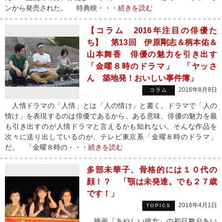
ンから発売された。 特典映・・・
続きを読む
【コラム 2016年注目の俳優た
ち】 第13回 伊原剛志＆柄本佑＆
山本舞香 俳優の魅力を引き出す
「金曜８時のドラマ」 「ヤッさ
ん 築地発！おいしい事件簿」
2016年8月9日
コラム
人情ドラマの「人情」とは「人の情け」と書く。ドラマで「人の
情け」を表現するのは俳優であるから、ある意味、俳優の魅力を最
も引き出すのが人情ドラマと言えるかも知れない。そんな作品を
次々に送り出しているのが、テレビ東京系「金曜８時のドラマ」
だ。 「金曜８時の・・・
続きを読む
多部未華子、骨格的には１０代の
顔！？ 「顎は未発達。でも２７歳
です！」
2016年4月1日
TOPICS
映画『あやしい彼女』の初日舞台あい