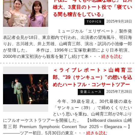
雄大、3度目のトート役で「寝てい
る間も稽古をしている」
2025年9月18日
TOPICS
ミュージカル「エリザベート」製作発
表記者会見が18日、東京都内で行われ、出演者の望海風斗、明日海
りお、古川雄大、井上芳雄、山崎育三郎、演出・訳詞の小池修一郎
が登壇した。 本作は、1996年に宝塚歌劇団により日本初演、
2000年の東宝初演から観客を魅了し続けて来・・・
続きを読む
＜ライブレポート＞山崎育三
郎、“39（サンキュー）”の想いを込
めたハートフル・コンサートツアー
2025年7月28日
音楽ニュース
今年、39歳を迎え、30代最後の歳を
「サンキュー（39）」で締めくくりたい
という思いを重ね、山崎育三郎が2年ぶり
にフルオーケストラツアーを開催した。 【billboard classics 山崎
育三郎 Premium Symphonic Concert Tour 2025～Eleganza～】
――――ツアー初日、5月30日の東京・・・
続きを読む