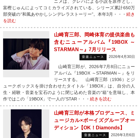
ニメは、クレハによる小説を原作とし、
富樫じゅんによってコミカライズされている、シリーズ累計650万
部突破の“和風あやかしシンデレラストーリー”。本年3月・・・
続き
を読む
山崎育三郎、岡崎体育の提供楽曲も
含むニューアルバム『19BOX ～
STARMAN～』7月リリース
2026年4月30日
音楽ニュース
山崎育三郎が、2026年7月8日にニュー
アルバム『19BOX ～STARMAN～』をリ
リースする。 山崎育三郎（1936）とジ
ュークボックスを掛け合わせたタイトル「19BOX」は、自分の人
生・経験・音楽を宝石のように閉じ込めた音楽の“箱”を意味し、本
作ではこの「19BOX」で一人の“STAR・・・
続きを読む
山崎育三郎が本格プロデュース、ミ
ュージカル×ボーイズグループオー
ディション【OK！Diamonds】
2026年3月6日
音楽ニュース