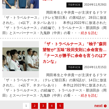
2024年11月29日
TOPICS
岡田将生と中井貴一が主演するドラマ
「ザ・トラベルナース」（テレビ朝日系）の第6話が、28日に放送
された。（※以下、ネタバレあり） 本作は2022年に放送された
「ザ・トラベルナース」の続編で、トラベルナース・那須田歩（岡
田）とスーパーナース・九鬼静（中井）の看・・・
続きを読む
「ザ・トラベルナース」 “柚子”森田
望智が“五味”段田安則に余命宣告…
「ナースが勝手に余命を言うのはア
カンな」
2024年11月15日
TOPICS
岡田将生と中井貴一が主演するドラマ
「ザ・トラベルナース」（テレビ朝日系）の第5話が、14日に放送
された。（※以下、ネタバレあり） 本作は2022年に放送された
「ザ・トラベルナース」の続編で、トラベルナース・那須田歩（岡
田）とスーパーナース・九鬼静（中井）の看・・・
続きを読む
next
1
2
3
4
5