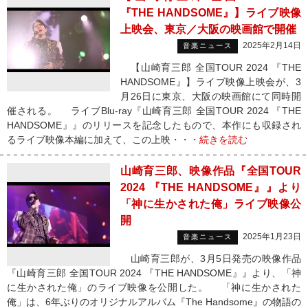
『THE HANDSOME』】ライブ映像
上映会、東京／大阪の映画館で開催
2025年2月14日
音楽ニュース
【山崎育三郎 全国TOUR 2024 『THE
HANDSOME』】ライブ映像上映会が、3
月26日に東京、大阪の映画館にて同時開
催される。 ライブBlu-ray『山崎育三郎 全国TOUR 2024 『THE
HANDSOME』』のリリースを記念したもので、本作にも収録され
るライブ映像本編に加えて、この上映・・・
続きを読む
山崎育三郎、映像作品『全国TOUR
2024 『THE HANDSOME』』より
「神に生かされた俺」ライブ映像公
開
2025年1月23日
音楽ニュース
山崎育三郎が、3月5日発売の映像作品
『山崎育三郎 全国TOUR 2024 『THE HANDSOME』』より、「神
に生かされた俺」のライブ映像を公開した。 「神に生かされた
俺」は、6年ぶりのオリジナルアルバム『The Handsome』の物語の