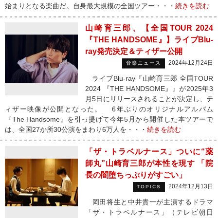
始まりとなる楽曲だ。自身最大規模の全国ツアー・・・
続きを読む
山崎育三郎、【全国TOUR 2024
『THE HANDSOME』】ライブBlu-
ray発売決定＆ティザー公開
2024年12月24日
音楽ニュース
ライブBlu-ray『山崎育三郎 全国TOUR
2024 『THE HANDSOME』』が2025年3
月5日にリリースされることが決定し、テ
ィザー映像が公開となった。 6年ぶりのオリジナルアルバム
『The Handsome』を引っ提げて今年5月から開催した本ツアーで
は、全国27か所30公演をまわり6万人を・・・
続きを読む
「ザ・トラベルナース」ついに“薬
師丸”山崎育三郎が本性を現す 「院
長の闇堕ちっぷりがすごい」
2024年12月13日
TOPICS
岡田将生と中井貴一が主演するドラマ
「ザ・トラベルナース」（テレビ朝日