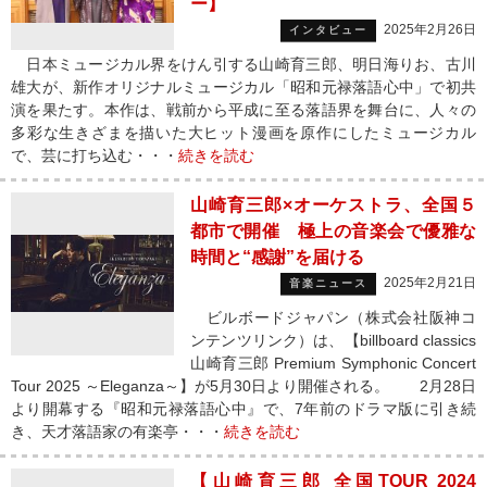
ー】
2025年2月26日
インタビュー
日本ミュージカル界をけん引する山崎育三郎、明日海りお、古川
雄大が、新作オリジナルミュージカル「昭和元禄落語心中」で初共
演を果たす。本作は、戦前から平成に至る落語界を舞台に、人々の
多彩な生きざまを描いた大ヒット漫画を原作にしたミュージカル
で、芸に打ち込む・・・
続きを読む
山崎育三郎×オーケストラ、全国５
都市で開催 極上の音楽会で優雅な
時間と“感謝”を届ける
2025年2月21日
音楽ニュース
ビルボードジャパン（株式会社阪神コ
ンテンツリンク）は、【billboard classics
山崎育三郎 Premium Symphonic Concert
Tour 2025 ～Eleganza～】が5月30日より開催される。 2月28日
より開幕する『昭和元禄落語心中』で、7年前のドラマ版に引き続
き、天才落語家の有楽亭・・・
続きを読む
【山崎育三郎 全国TOUR 2024