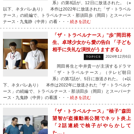
系）の第8話が、12日に放送された。（※
以下、ネタバレあり） 本作は2022年に放送された「ザ・トラベル
ナース」の続編で、トラベルナース・那須田歩（岡田）とスーパー
ナース・九鬼静（中井）の看・・・
続きを読む
「ザ・トラベルナース」“歩”岡田将
生、卓球少女から愛の告白 「子ども
相手に失礼な演技がうますぎる」
2024年12月6日
TOPICS
岡田将生と中井貴一が主演するドラマ
「ザ・トラベルナース」（テレビ朝日
系）の第7話が、5日に放送された。（※以
下、ネタバレあり） 本作は2022年に放送された「ザ・トラベルナ
ース」の続編で、トラベルナース・那須田歩（岡田）とスーパーナ
ース・九鬼静（中井）の看護・・・
続きを読む
「ザ・トラベルナース」“柚子”森田
望智が盗撮動画公開でネット炎上
「2話連続で柚子がやらかして
た…」