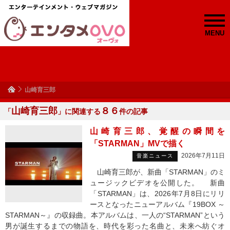
MENU
山崎育三郎
山崎育三郎
８６
「
」に関連する
件の記事
山崎育三郎、覚醒の瞬間を
「STARMAN」MVで描く
2026年7月11日
音楽ニュース
山崎育三郎が、新曲「STARMAN」のミ
ュージックビデオを公開した。 新曲
「STARMAN」は、2026年7月8日にリリ
ースとなったニューアルバム『19BOX ～
STARMAN～』の収録曲。本アルバムは、一人の“STARMAN”という
男が誕生するまでの物語を、時代を彩った名曲と、未来へ紡ぐオ