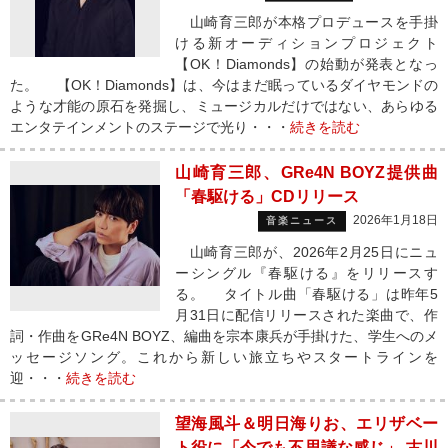
山崎育三郎が本格プロデュースを手掛
ける新オーディションプロジェクト
【OK！Diamonds】の始動が発表となっ
た。 【OK！Diamonds】は、今はまだ眠っているダイヤモンドの
ような才能の原石を発掘し、ミュージカルだけではない、あらゆる
エンタテインメントのステージで光り・・・
続きを読む
山崎育三郎、GRe4N BOYZ提供曲
「春駆ける」CDリリース
2026年1月18日
音楽ニュース
山崎育三郎が、2026年2月25日にニュ
ーシングル『春駆ける』をリリースす
る。 タイトル曲「春駆ける」は昨年5
月31日に配信リリースされた楽曲で、作
詞・作曲をGRe4N BOYZ、編曲を宗本康兵が手掛けた、学生へのメ
ッセージソング。これから新しい旅立ちやスタートラインを
迎・・・
続きを読む
望海風斗＆明日海りお、エリザベー
ト役に「今でも不思議な感じ」 古川