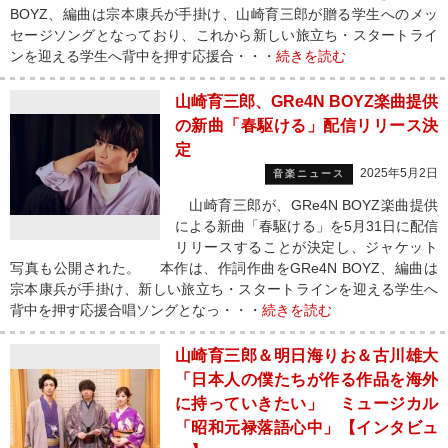
BOYZ、編曲は宗本康兵が手掛け、山崎育三郎が贈る学生へのメッ
セージソングとなっており、これから新しい旅立ち・スタートライ
ンを迎える学生へ背中を押す応援合・・・
続きを読む
山崎育三郎、GRe4N BOYZ楽曲提供
の新曲「春駆ける」配信リリース決
定
2025年5月2日
音楽ニュース
山崎育三郎が、GRe4N BOYZ楽曲提供
による新曲「春駆ける」を5月31日に配信
リリースすることが決定し、ジャケット
写真も公開された。 本作は、作詞作曲をGRe4N BOYZ、編曲は
宗本康兵が手掛け、新しい旅立ち・スタートラインを迎える学生へ
背中を押す応援合唱ソングとなっ・・・
続きを読む
山崎育三郎＆明日海りお＆古川雄大
「日本人の僕たちが作る作品を海外
に持っていきたい」 ミュージカル
「昭和元禄落語心中」【インタビュ