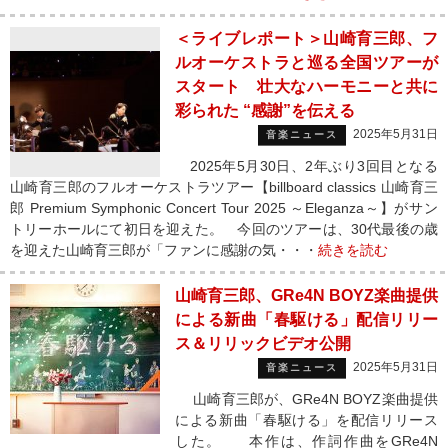
＜ライブレポート＞山崎育三郎、フ
ルオーケストラと巡る全国ツアーが
スタート 壮大なハーモニーと共に
彩られた “感謝”を伝える
2025年5月31日
音楽ニュース
2025年5月30日、2年ぶり3回目となる
山崎育三郎のフルオーケストラツアー【billboard classics 山崎育三
郎 Premium Symphonic Concert Tour 2025 ～Eleganza～】がサン
トリーホールにて初日を迎えた。 今回のツアーは、30代最後の歳
を迎えた山崎育三郎が「ファンに感謝の気・・・
続きを読む
山崎育三郎、GRe4N BOYZ楽曲提供
による新曲「春駆ける」配信リリー
ス＆リリックビデオ公開
2025年5月31日
音楽ニュース
山崎育三郎が、GRe4N BOYZ楽曲提供
による新曲「春駆ける」を配信リリース
した。 本作は、作詞作曲をGRe4N