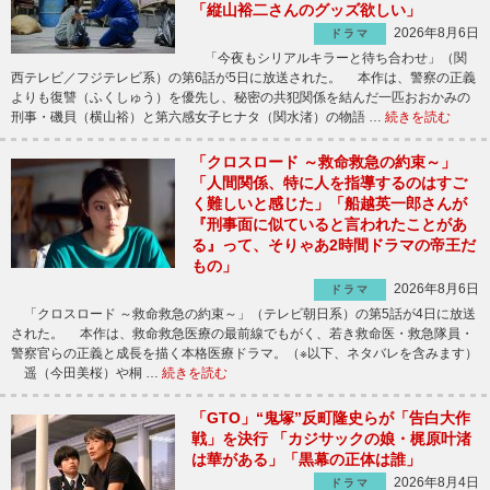
「縦山裕二さんのグッズ欲しい」
2026年8月6日
ドラマ
「今夜もシリアルキラーと待ち合わせ」（関
西テレビ／フジテレビ系）の第6話が5日に放送された。 本作は、警察の正義
よりも復讐（ふくしゅう）を優先し、秘密の共犯関係を結んだ一匹おおかみの
刑事・磯貝（横山裕）と第六感女子ヒナタ（関水渚）の物語 …
続きを読む
「クロスロード ～救命救急の約束～」
「人間関係、特に人を指導するのはすご
く難しいと感じた」「船越英一郎さんが
『刑事面に似ていると言われたことがあ
る』って、そりゃあ2時間ドラマの帝王だ
もの」
2026年8月6日
ドラマ
「クロスロード ～救命救急の約束～」（テレビ朝日系）の第5話が4日に放送
された。 本作は、救命救急医療の最前線でもがく、若き救命医・救急隊員・
警察官らの正義と成長を描く本格医療ドラマ。（※以下、ネタバレを含みます）
遥（今田美桜）や桐 …
続きを読む
「GTO」“鬼塚”反町隆史らが「告白大作
戦」を決行 「カジサックの娘・梶原叶渚
は華がある」「黒幕の正体は誰」
2026年8月4日
ドラマ