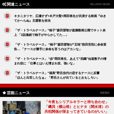
関連ニュース
RELATED NEWS
キタニタツヤ、広瀬すず×木戸大聖×岡田将生が共演する映画『ゆき
てかへらぬ』主題歌を担当
「ザ・トラベルナース」“柚子”森田望智が盗撮動画公開でネット炎
上 「2話連続で柚子がやらかしてた…」
「ザ・トラベルナース」 “柚子”森田望智が“五味”段田安則に余命宣
告… 「ナースが勝手に余命を言うのはアカンな」
「ザ・トラベルナース」 “歩”岡田将生、あえて“四織”仙道敦子の憎
まれ役に 「仕事とはいえ憎まれ役、強いな」
「ザ・トラベルナース」“福美”野呂佳代の恋するナースに反響
「ほんと出世したなぁ」「野呂さんが出ているとおもしろい」
芸能ニュース
NEWS
「今夜もシリアルキラーと待ち合わせ」
「磯貝（横山裕）とヒナタ（関水渚）の
共犯関係が深まってきているのがいい」