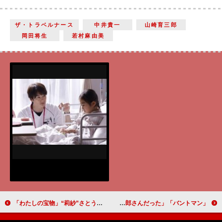
ザ・トラベルナース
中井貴一
山崎育三郎
岡田将生
若村麻由美
「わたしの宝物」“莉紗”さとうほなみの言動にツッコミ殺到 「自分がしたことを棚に上げ過ぎ」「まず謝りなよ」
「バントマン」「元祖バントマンは佐野史郎さんだった」「人は誰かの犠牲精神によって生かされているんだ」