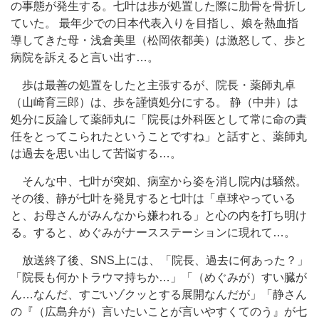
の事態が発生する。七叶は歩が処置した際に肋骨を骨折し
ていた。 最年少での日本代表入りを目指し、娘を熱血指
導してきた母・浅倉美里（松岡依都美）は激怒して、歩と
病院を訴えると言い出す…。
歩は最善の処置をしたと主張するが、院長・薬師丸卓
（山崎育三郎）は、歩を謹慎処分にする。 静（中井）は
処分に反論して薬師丸に「院長は外科医として常に命の責
任をとってこられたということですね」と話すと、薬師丸
は過去を思い出して苦悩する…。
そんな中、七叶が突如、病室から姿を消し院内は騒然。
その後、静が七叶を発見すると七叶は「卓球やっている
と、お母さんがみんなから嫌われる」と心の内を打ち明け
る。すると、めぐみがナースステーションに現れて…。
放送終了後、SNS上には、「院長、過去に何あった？」
「院長も何かトラウマ持ちか…」「（めぐみが）すい臓が
ん…なんだ、すごいゾクッとする展開なんだが」「静さん
の『（広島弁が）言いたいことが言いやすくてのう』が七