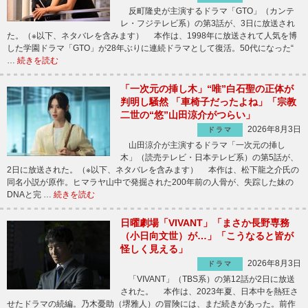
反町隆史が主演するドラマ「GTO」（カンテ
レ・フジテレビ系）の第3話が、3日に放送され
た。（※以下、ネタバレを含みます） 本作は、1998年に放送されて人気を博
した学園ドラマ「GTO」が28年ぶりに連続ドラマとして復活。50代になった“
…
続きを読む
「一次元の挿し木」“唯”白石聖の正体が
判明し騒然 「車椅子だったよね」「宗教
二世の“悠”山田涼介がつらい」
2026年8月3日
ドラマ
山田涼介が主演するドラマ「一次元の挿し
木」（読売テレビ・日本テレビ系）の第5話が、
2日に放送された。（※以下、ネタバレを含みます） 本作は、松下龍之介氏の
同名小説が原作。ヒマラヤ山中で発掘された200年前の人骨が、失踪した妹の
DNAと完 …
続きを読む
日曜劇場「VIVANT」「まさか長野専務
（小日向文世）が…」「こうなると皆が
怪しく見える」
2026年8月3日
ドラマ
「VIVANT」（TBS系）の第12話が2日に放送
された。 本作は、2023年夏、日本中を熱狂さ
せたドラマの続編。乃木憂助（堺雅人）の冒険には、まだ続きがあった。前作