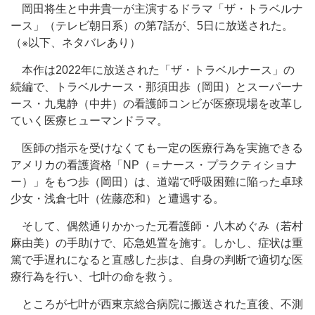
岡田将生と中井貴一が主演するドラマ「ザ・トラベルナ
ース」（テレビ朝日系）の第7話が、5日に放送された。
（※以下、ネタバレあり）
本作は2022年に放送された「ザ・トラベルナース」の
続編で、トラベルナース・那須田歩（岡田）とスーパーナ
ース・九鬼静（中井）の看護師コンビが医療現場を改革し
ていく医療ヒューマンドラマ。
医師の指示を受けなくても一定の医療行為を実施できる
アメリカの看護資格「NP（＝ナース・プラクティショナ
ー）」をもつ歩（岡田）は、道端で呼吸困難に陥った卓球
少女・浅倉七叶（佐藤恋和）と遭遇する。
そして、偶然通りかかった元看護師・八木めぐみ（若村
麻由美）の手助けで、応急処置を施す。しかし、症状は重
篤で手遅れになると直感した歩は、自身の判断で適切な医
療行為を行い、七叶の命を救う。
ところが七叶が西東京総合病院に搬送された直後、不測