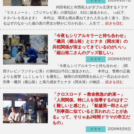
2026年8月7日
ドラマ
内田有紀と寺西拓人がダブル主演するドラマ
「ラストノート」（フジテレビ系）の第5話が、6日に放送された。（※以下、
ネタバレを含みます） 本作は、環境も積み重ねてきた人生も全く違う、交わ
るはずのなかった歳の差の男女が静かに引かれ合い、人生で …
続きを読む
「今夜もシリアルキラーと待ち合わせ」
「磯貝（横山裕）とヒナタ（関水渚）の
共犯関係が深まってきているのがいい」
「縦山裕二さんのグッズ欲しい」
2026年8月6日
ドラマ
「今夜もシリアルキラーと待ち合わせ」（関
西テレビ／フジテレビ系）の第6話が5日に放送された。 本作は、警察の正義
よりも復讐（ふくしゅう）を優先し、秘密の共犯関係を結んだ一匹おおかみの
刑事・磯貝（横山裕）と第六感女子ヒナタ（関水渚）の物語 …
続きを読む
「クロスロード ～救命救急の約束～」
「人間関係、特に人を指導するのはすご
く難しいと感じた」「船越英一郎さんが
『刑事面に似ていると言われたことがあ
る』って、そりゃあ2時間ドラマの帝王だ
もの」
2026年8月6日
ドラマ