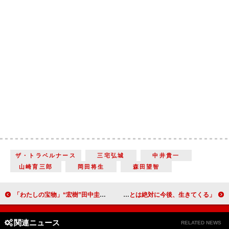
ザ・トラベルナース
三宅弘城
中井貴一
山崎育三郎
岡田将生
森田望智
「わたしの宝物」“宏樹”田中圭と“冬月”深澤辰哉の対面シーンが「絶妙」 「いずれ本当の父親が誰か気付くのかな」「ゾワゾワする」
堂本光一主演「Endless SHOCK」、25年の公演に幕 「学んだことは絶対に今後、生きてくる」
関連ニュース
RELATED NEWS