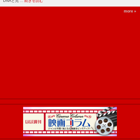
DNAと完 …
続きを読む
more »