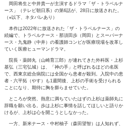
岡田将生と中井貴一が主演するドラマ「ザ・トラベルナ
ース」（テレビ朝日系）の第6話が、28日に放送された。
（※以下、ネタバレあり）
本作は2022年に放送された「ザ・トラベルナース」の
続編で、トラベルナース・那須田歩（岡田）とスーパーナ
ース・九鬼静（中井）の看護師コンビが医療現場を改革し
ていく医療ヒューマンドラマ。
院長・薬師丸（山崎育三郎）が連れてきた外科医・上杉
基弘（三宅弘城）は、「神の手」と呼ばれるほどの名医
で、西東京総合病院には全国から患者が殺到。入院中の患
者・六平拓（やす）も1週間後、上杉の手術を受けられる
ことになり、期待に胸を膨らませていた。
ところが突然、熱意に満ちていたはずの上杉は薬師丸に
辞職を願い出る。歩は上杉に事情を話してほしいと語りか
けるが、上杉は心を開こうとしなかった。
一方、新米ナース・中村柚子（森田望智）は人知れず、