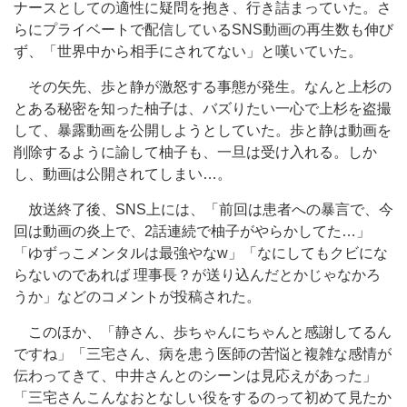
ナースとしての適性に疑問を抱き、行き詰まっていた。さ
らにプライベートで配信しているSNS動画の再生数も伸び
ず、「世界中から相手にされてない」と嘆いていた。
その矢先、歩と静が激怒する事態が発生。なんと上杉の
とある秘密を知った柚子は、バズりたい一心で上杉を盗撮
して、暴露動画を公開しようとしていた。歩と静は動画を
削除するように諭して柚子も、一旦は受け入れる。しか
し、動画は公開されてしまい…。
放送終了後、SNS上には、「前回は患者への暴言で、今
回は動画の炎上で、2話連続で柚子がやらかしてた…」
「ゆずっこメンタルは最強やなw」「なにしてもクビにな
らないのであれば 理事長？が送り込んだとかじゃなかろ
うか」などのコメントが投稿された。
このほか、「静さん、歩ちゃんにちゃんと感謝してるん
ですね」「三宅さん、病を患う医師の苦悩と複雑な感情が
伝わってきて、中井さんとのシーンは見応えがあった」
「三宅さんこんなおとなしい役をするのって初めて見たか