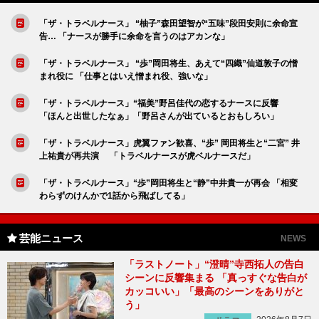
「ザ・トラベルナース」 “柚子”森田望智が“五味”段田安則に余命宣
告… 「ナースが勝手に余命を言うのはアカンな」
「ザ・トラベルナース」 “歩”岡田将生、あえて“四織”仙道敦子の憎
まれ役に 「仕事とはいえ憎まれ役、強いな」
「ザ・トラベルナース」“福美”野呂佳代の恋するナースに反響
「ほんと出世したなぁ」「野呂さんが出ているとおもしろい」
「ザ・トラベルナース」虎翼ファン歓喜、“歩” 岡田将生と“二宮” 井
上祐貴が再共演 「トラベルナースが虎ベルナースだ」
「ザ・トラベルナース」“歩”岡田将生と“静”中井貴一が再会 「相変
わらずのけんかで1話から飛ばしてる」
芸能ニュース
NEWS
「ラストノート」“澄晴”寺西拓人の告白
シーンに反響集まる 「真っすぐな告白が
カッコいい」「最高のシーンをありがと
う」