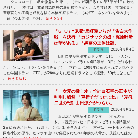
「クロスロード ～救命救急の約束～」（テレビ朝日系）の第5話が4日に放送
された。 本作は、救命救急医療の最前線でもがく、若き救命医・救急隊員・
警察官らの正義と成長を描く本格医療ドラマ。（※以下、ネタバレを含みます）
遥（今田美桜）や桐 …
続きを読む
「GTO」“鬼塚”反町隆史らが「告白大作
戦」を決行 「カジサックの娘・梶原叶渚
は華がある」「黒幕の正体は誰」
2026年8月4日
ドラマ
反町隆史が主演するドラマ「GTO」（カンテ
レ・フジテレビ系）の第3話が、3日に放送され
た。（※以下、ネタバレを含みます） 本作は、1998年に放送されて人気を博
した学園ドラマ「GTO」が28年ぶりに連続ドラマとして復活。50代になった“
…
続きを読む
「一次元の挿し木」“唯”白石聖の正体が
判明し騒然 「車椅子だったよね」「宗教
二世の“悠”山田涼介がつらい」
2026年8月3日
ドラマ
山田涼介が主演するドラマ「一次元の挿し
木」（読売テレビ・日本テレビ系）の第5話が、
2日に放送された。（※以下、ネタバレを含みます） 本作は、松下龍之介氏の
同名小説が原作。ヒマラヤ山中で発掘された200年前の人骨が、失踪した妹の