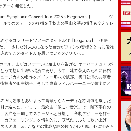
ツアーを開催した。
ium Symphonic Concert Tour 2025～Eleganza～】――――ツ
ホールでのステージの模様を千秋楽の岡山公演の様子も交えてレ
めぐるコンサートツアーのタイトルは【Eleganza】。伊語
葉だ。「少しだけ大人になった自分がファンの皆様とともに優雅
を込めてこのタイトルを思いついたのだという。
ホール。まずはステージの始まりを告げる“オーバーチュア”が
にとって想い出深い場所であり、今年、建て替えのために休館
ミュージカルの名作をメドレー形式で披露。初日公演の共演者
る指揮者の田中祐子、そして東京フィルハーモニー交響楽団と
の照明効果もあいまって冒頭からムーディな雰囲気を醸しだ
と引き込んだ。そして、最終曲「僕こそ音楽」で一階下手側の
場。客席を一周してステージへと登壇し、帝劇デビューを飾っ
り「カフェ・ソング」を情熱的に、哀愁たっぷりに歌い上げ
い悼みと哀しみ…” などの壮絶な詞の数々がひと際、心に沁みる