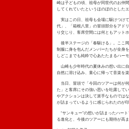
崎は子どもの頃、祖母が同世代のお仲間
してくれていたというほのぼのとした
実はこの日、祖母も会場に駆けつけてお
代」、「箱根八里」の冒頭部分をアド
り交じり、客席空間には何ともアット
後半ステージの「春駆ける」。ここ岡
制服に身を包んだメンバーたちが全身
しどこまでも純粋で心あたたまるハー
山崎も少年時代の夏休みの想い出に自
自然に溶け込み、童心に帰って音楽を
当日、冒頭で「今回のツアーは何が何
た」と客席にその強い思いを吐露して
やアクションは決して派手なものでは
が詰まっているように感じられたのが
“サンキュー”の想いが詰まったハート
る進化と、今後のツアーにも期待が高