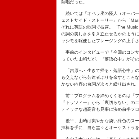
熱唱だった。
続いては『オペラ座の怪人（オーバーチュア）』
ェストサイド・ストーリー』から「Maria」
ぞれに英語の歌詞で披露。「The Music
の詞の美しさを引き立たせるかのよう
ッシモを駆使したフレージングの上手
事前のインタビューで「今回のコンサ
っていた山崎だが、『落語心中』がそ
「吉原へ～生きて帰る～落語心中」の
も交えながら芸達者ぶりを余すところ
かない内容の台詞が次々と繰り出され
前半プログラムを締めくくるのは『ファ
『トッツィー』から「裏切らない」の
ティックな超高音も見事に決め前半プ
後半、山崎は爽やかな淡い緑色のスーツ姿で
揮棒を手に、自ら堂々とオーケストラ