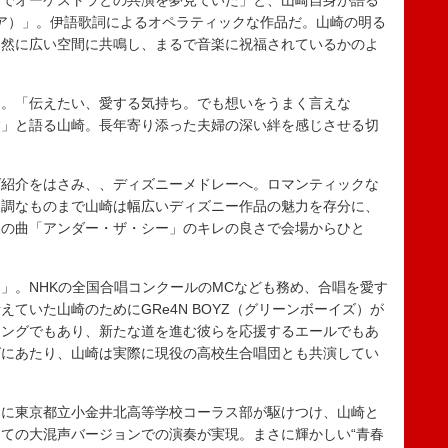
でオーケストラとの共演を夢見ていた」と、山崎自身が語る
ファンタジア）」。伊語歌詞によるオペラティックな作品だ。山崎の明る
自然に広い空間に共鳴し、まるで音楽に祝福されているかのよ
。「伝えたい、愛する気持ち。でも想いをうまく言えな
す」と語る山崎。長年寄り添った夫婦の深い絆を感じさせる切
紹介をはさみ、、ディズニーメドレーへ。ロマンティックな
ン調なものまで山崎は幅広いディズニー作品の魅力を存分に、
後の曲「アンダー・ザ・シー」のキレの良さで会場からひと
。NHKの全国合唱コンクールのMCなども務め、合唱を愛す
ていた山崎のためにGRe4N BOYZ（グリーンボーイズ）が
ソングでもあり、新たな道を進む彼らを応援するエールでもあ
グにあたり、山崎は実際に現役の高校生合唱団とも共演してい
に東京都立小金井北高等学校コーラス部が駆けつけ、山崎と
ての大混声バージョンでの演奏が実現。まさに輝かしい“青春