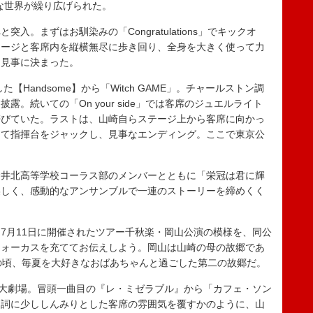
な世界が繰り広げられた。
。まずはお馴染みの「Congratulations」でキックオ
テージと客席内を縦横無尽に歩き回り、全身を大きく使って力
も見事に決まった。
Handsome】から「Witch GAME」。チャールストン調
。続いての「On your side」では客席のジュエルライト
帯びていた。ラストは、山崎自らステージ上から客席に向かっ
して指揮台をジャックし、見事なエンディング。ここで東京公
井北高等学校コーラス部のメンバーとともに「栄冠は君に輝
美しく、感動的なアンサンブルで一連のストーリーを締めくく
月11日に開催されたツアー千秋楽・岡山公演の模様を、同公
フォーカスを充ててお伝えしよう。岡山は山崎の母の故郷であ
の頃、毎夏を大好きなおばあちゃんと過ごした第二の故郷だ。
大劇場。冒頭一曲目の『レ・ミゼラブル』から「カフェ・ソン
と詞に少ししんみりとした客席の雰囲気を覆すかのように、山