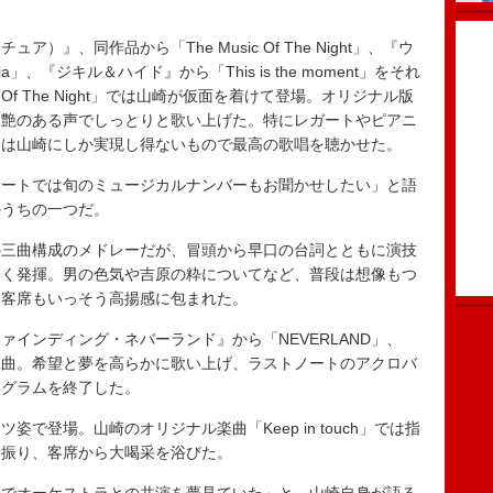
、同作品から「The Music Of The Night」、『ウ
、『ジキル＆ハイド』から「This is the moment」をそれ
 Of The Night」では山崎が仮面を着けて登場。オリジナル版
に艶のある声でしっとりと歌い上げた。特にレガートやピアニ
さは山崎にしか実現し得ないもので最高の歌唱を聴かせた。
ートでは旬のミュージカルナンバーもお聞かせしたい」と語
のうちの一つだ。
三曲構成のメドレーだが、冒頭から早口の台詞とともに演技
なく発揮。男の色気や吉原の粋についてなど、普段は想像もつ
、客席もいっそう高揚感に包まれた。
インディング・ネバーランド』から「NEVERLAND」、
二曲。希望と夢を高らかに歌い上げ、ラストノートのアクロバ
ログラムを終了した。
登場。山崎のオリジナル楽曲「Keep in touch」では指
を振り、客席から大喝采を浴びた。