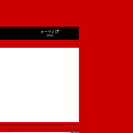
オーヴォ
OVO