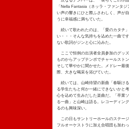
次なるナンバーは、「長らくこの作品
「Nella Fantasia（ネッラ・
い声の響きにひと際ふさわしく、声が
うに幸福感に満ちていた。
続いて歌われたのは、「愛のカタチ」
い・・・そんな気持ちを込めた一曲で
ない歌詞がジンと心に沁みた。
ここで恒例の出演者全員参加のグッズ
ものからアップテンポでチャールスト
そして華やかに聞かせた。メドレー最
際、大きな喝采を浴びていた。
続いては、山崎待望の新曲「春駆ける」
る学生たちと何か一緒にできないかと考え
心を込めて生みだした楽曲だ。「卒業
る一曲」と山崎は語る。レコーディン
るのも興味深い。
この日もサントリーホールのステージ
フルオーケストラに加え合唱団も加わっ