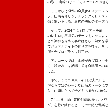
の歌”。山崎のリードでスケールの大き
ここからは恒例の全員参加ステージへと突入
フ。山崎もオリジナルソングらしくス
強く歌いあげる。最後の決めのポーズ
そして、2024年に全国ツアーを敢行した【
のレトロな雰囲気のテーマをカッコよく披露
との調和も見事で客席はさらに熱気を
てジュエルライトの振り方を指示。そ
演の全プログラムは終了だ。
アンコールでは、山崎が再び都立小金
く～誰が為」を熱唱。若き合唱団との
った。
さて、ここで東京・初日公演に加え、7
演ならではのシーンや山崎のトークに
り、山崎にとって子どもの頃から10代
7月11日、岡山芸術創造劇場ハレノワ
グ」を歌い終わると、その壮絶な音楽