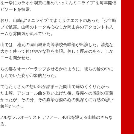
を一挙にカラオケ喫茶に集め“いっくんミニライブ”を毎年開催
エピソードを披露。
り、山崎は“ミニライブ”でよくリクエストのあった「少年時
リブで披露。山崎のトークも心なしか岡山弁のアクセントも入
ホームな雰囲気が流れていた。
山では、地元の岡山城東高等学校合唱部が出演した。清楚な
を大きく使って伸びやかな歌を表現。美しく厚みのある、しか
モニーを聞かせた。
らの姿をオーバーラップさせるかのように、彼らの輪の中に
楽しんでいた姿が印象的だった。
でもたくさんの想い出が詰まった岡山で締めくくりたかっ
いた山崎。アンコール曲を歌い上げた後、客席への感謝の言葉
なかったが、その分、その真摯な姿の心の奥深くに万感の思い
印象的だった。
フルなフルオーケストラツアー。40代を迎える山崎のさらな
まる。