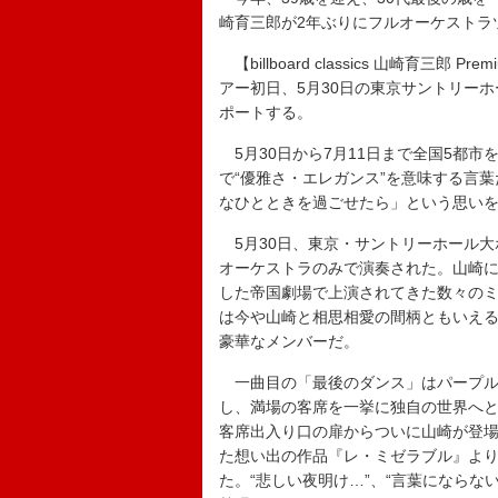
崎育三郎が2年ぶりにフルオーケストラ
【billboard classics 山崎育三郎 Prem
アー初日、5月30日の東京サントリー
ポートする。
5月30日から7月11日まで全国5都市を
で“優雅さ・エレガンス”を意味する言
なひとときを過ごせたら」という思い
5月30日、東京・サントリーホール大
オーケストラのみで演奏された。山崎
した帝国劇場で上演されてきた数々の
は今や山崎と相思相愛の間柄ともいえ
豪華なメンバーだ。
一曲目の「最後のダンス」はパープル
し、満場の客席を一挙に独自の世界へ
客席出入り口の扉からついに山崎が登
た想い出の作品『レ・ミゼラブル』よ
た。“悲しい夜明け…”、“言葉にならな