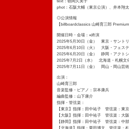
text：朝岡久美子
phot：石阪大輔（東京公演）、井本翔
◎公演情報
【billboardclassics 山崎育三郎 Premium
開催日時・会場：※終演
2025年5月30日（金） 東京・サントリーホ
2025年6月10日（火） 大阪・フェスティバル
2025年6月20日（金） 静岡・アクトシティ浜
2025年7月2日（水） 北海道・札幌文化芸術劇場
2025年7月11日（金） 岡山・岡山芸術創造
出演：
山崎育三郎
音楽監修・ピアノ：宗本康兵
編曲監修：山下康介
指揮・管弦楽：
【東京】指揮：田中祐子 管弦楽：東
【大阪】指揮：田中祐子 管弦楽：大
【静岡】指揮：田中祐子 管弦楽：中
【北海道】指揮：栗田博文 管弦楽：