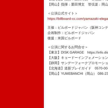
【岡山】指揮：栗田博文 管弦楽：岡
＜公演公式サイト＞
https://billboard-cc.com/yamazaki-eleg
主催：ビルボードジャパン（阪神コン
企画制作：ビルボードジャパン
後援：米国ビルボード
＜公演に関するお問合せ＞
【東京】DISK GARAGE https://info.dis
【大阪】キョードーインフォメーション 0570
【静岡】サンデーフォークプロモーション静岡 
【北海道】道新プレイガイド 0570-00-38
【岡山】YUMEBANCHI（岡山） 086-231