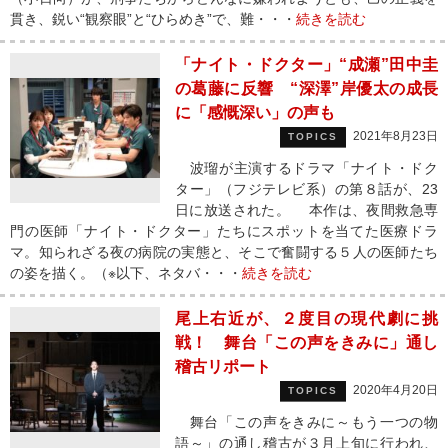
貫き、鋭い“観察眼”と“ひらめき”で、難・・・
続きを読む
「ナイト・ドクター」“成瀬”田中圭
の葛藤に反響 “深澤”岸優太の成長
に「感慨深い」の声も
2021年8月23日
TOPICS
波瑠が主演するドラマ「ナイト・ドク
ター」（フジテレビ系）の第８話が、23
日に放送された。 本作は、夜間救急専
門の医師「ナイト・ドクター」たちにスポットを当てた医療ドラ
マ。知られざる夜の病院の実態と、そこで奮闘する５人の医師たち
の姿を描く。（※以下、ネタバ・・・
続きを読む
尾上右近が、２度目の現代劇に挑
戦！ 舞台「この声をきみに」通し
稽古リポート
2020年4月20日
TOPICS
舞台「この声をきみに～もう一つの物
語～」の通し稽古が３月上旬に行われ、