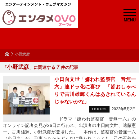
MENU
小野武彦
小野武彦
７
「
」に関連する
件の記事
小日向文世「嫌われ監察官 音無一
六」連ドラ化に喜び 「皆おしゃべ
りで古川雄輝くんはあきれているん
じゃないかな」
2022年5月2日
TOPICS
ドラマ「嫌われ監察官 音無一六」の
オンライン記者会見が26日に行われ、出演者の小日向文世、遠藤憲
一、古川雄輝、小野武彦が登場した。 本作は、監察官の音無一六
（小日向）が、刑事たちからどんなに嫌われようとも、己の正義を