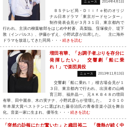
2014年4月1日
ニュース
ＢＳテレビ局・Ｄｌｉｆｅ初のオリジ
ナル日本ドラマ「東京ガードセンター」
制作発表会見が３月３１日、東京都内で
行われ、主演の柳葉敏郎をはじめ中村蒼、高梨臨、窪塚俊介、堤下
敦（インパルス）、伊藤かずえ、小野武彦が出席した。 主に海外
ドラマを放送してきた同局・・・
続きを読む
増田有華、「お調子者ぶりを存分に
発揮したい」 交響劇「船に乗
れ！」で楽団員役
2013年11月13日
ニュース
交響劇「船に乗れ！」稽古場会見が１
３日、東京都内で行われ、出演者の山崎
育三郎、福井晶一、元ＡＫＢ４８の増田
有華、田中麗奈、木の実ナナ、小野武彦らが登壇した。 ２０１０
年本屋大賞ベストテンに選ばれた藤谷治氏の青春音楽小説を舞台
化。音楽一家に生まれ、優等生・・・
続きを読む
「突然の訃報にただ驚いた」と織田裕二 「微熱が続く中