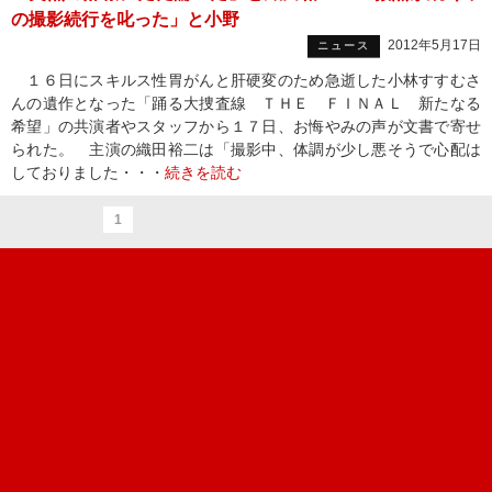
の撮影続行を叱った」と小野
2012年5月17日
ニュース
１６日にスキルス性胃がんと肝硬変のため急逝した小林すすむさ
んの遺作となった「踊る大捜査線 ＴＨＥ ＦＩＮＡＬ 新たなる
希望」の共演者やスタッフから１７日、お悔やみの声が文書で寄せ
られた。 主演の織田裕二は「撮影中、体調が少し悪そうで心配は
しておりました・・・
続きを読む
1