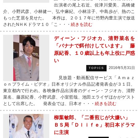
出演者の尾上右近、佐津川愛美、高橋健
介、小野武彦、小林健一、弘中麻紀、小林涼子、中島歩が、熱のこ
もった芝居を見せた。 本作は、２０１７年に竹野内豊主演で放送
されたNＨＫドラマ１０「こ・・・
続きを読む
ディーン・フジオカ、清野菜名を
「バナナで餌付けしています」 藤
原紀香、１０歳以上も年上役に戸惑
い
2016年5月31日
TOPICS
見放題・動画配信サービス「Ａｍａｚ
ｏｎプライム・ビデオ」日本オリジナル作品記者発表会が３１日、
東京都内で行われ、各映像作品出演者のディーン・フジオカ、清野
菜名、藤原紀香、小野武彦、小室哲哉、池田エライザほかがゲスト
として出席した。 発表会では、日本オ・・・
続きを読む
柳葉敏郎、「二番煎じが大嫌い」
ＢＳ局「Ｄｌｉｆｅ」初日本ドラマ
に主演