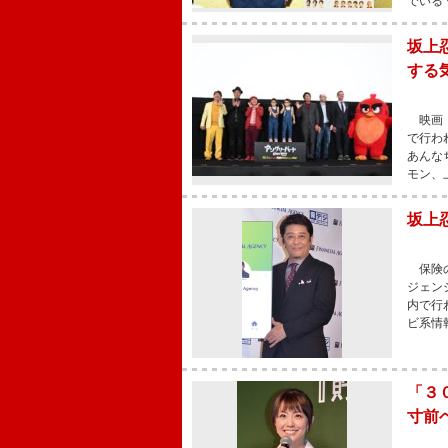
でいる
坂上
する
映画『
で行わ
あんな
モン、
坂上
保険の
ジェン
内で行
ビ系情
「３
寸前