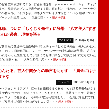
貯蓄志向を診断できる「貯蓄賢者診断 ｐｏｗｅｒｅｄ ｂｙ ディグ
ラボ」発表記念プレス発表会が１３日、東京都内で行われ、フリーアナウ
の小林麻耶、「石焼き芋」のネタでブレイク寸前といわれるお笑いコンビ
ダーソンが出席した。 現在の貯・・・
続きを読む
麻耶、ついに「しくじり先生」に登場 “八方美人”すぎ
われた過去、現在を語る
2016年2月16日
TOPICS
朝日系で放送中の反面教師バラエティー「しくじり先生 俺みたいにな
！」の２２日放送回に、フリーアナウンサーの小林麻耶が登壇。“八方美
われちゃった先生”として、“誰にでも良い顔をして敵だらけにならないた
業”を展開する。 大学生時代「恋・・・
続きを読む
めんたる、芸人仲間からの助言を明かす 「賞金には手
けるな」
2013年10月21日
ニュース
トフォン向けアプリ「話せる自販機ＧＥＯＲＧＩＡ」記者発表会が２１
京都内で行われ、お笑いコンビ、かもめんたる（槙尾ユースケ、岩崎う
キャスターの皆藤愛子、小林麻耶ほかが登場した。 会見は舞台形式で行
アプリ同様に皆藤と小林が“なじみの店・・・
続きを読む