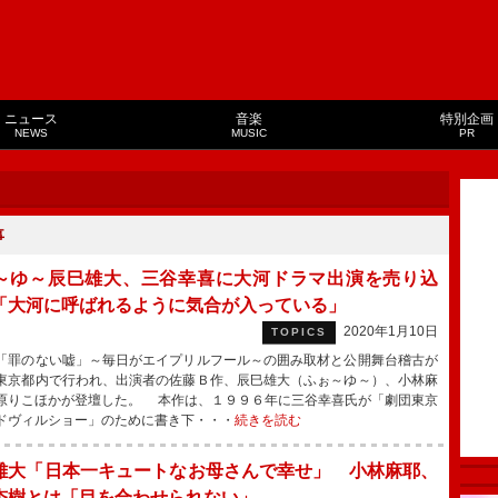
ニュース
音楽
特別企画
NEWS
MUSIC
PR
事
～ゆ～辰巳雄大、三谷幸喜に大河ドラマ出演を売り込
「大河に呼ばれるように気合が入っている」
2020年1月10日
TOPICS
罪のない嘘」～毎日がエイプリルフール～の囲み取材と公開舞台稽古が
東京都内で行われ、出演者の佐藤Ｂ作、辰巳雄大（ふぉ～ゆ～）、小林麻
原りこほかが登壇した。 本作は、１９９６年に三谷幸喜氏が「劇団東京
ドヴィルショー」のために書き下・・・
続きを読む
雄大「日本一キュートなお母さんで幸せ」 小林麻耶、
杏樹とは「目を合わせられない」