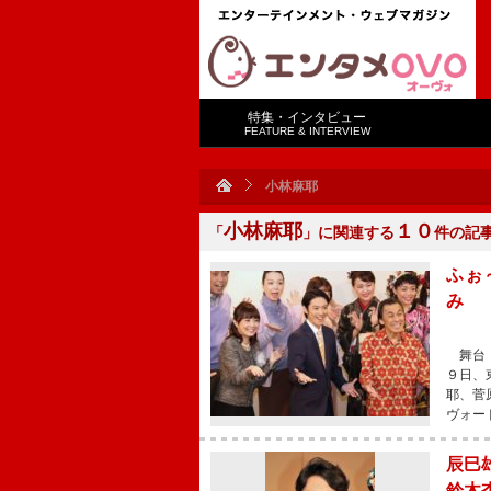
特集・インタビュー
FEATURE & INTERVIEW
小林麻耶
小林麻耶
１０
「
」に関連する
件の記
ふぉ
み 
舞台「
９日、
耶、菅
ヴォー
辰巳
鈴木