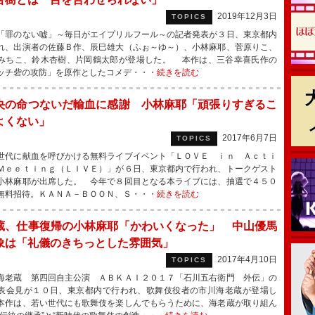
2019年12月3日
TOPICS
罪のない嘘」～毎日がエイプリルフール～の記者発表が３日、東京都内
れ、出演者の佐藤Ｂ作、辰巳雄大（ふぉ～ゆ～）、小林麻耶、菅原りこ、
みちこ、鈴木杏樹、片岡鶴太郎が登場した。 本作は、三谷幸喜氏作の
ッチ砦の攻防」を原作としたコメデ・・・
続きを読む
央の命つないだ輸血に感謝 小林麻耶「頑張りすぎるこ
よくない」
2017年6月7日
TOPICS
代に献血を呼びかける無料ライブイベント「ＬＯＶＥ ｉｎ Ａｃｔｉ
Ｍｅｅｔｉｎｇ（ＬＩＶＥ）」が６日、東京都内で行われ、トークゲスト
小林麻耶が出席した。 今年で８回目となる本ライブには、抽選で４５０
無料招待。ＫＡＮＡ－ＢＯＯＮ、Ｓ・・・
続きを読む
蔵、仕事復帰の小林麻耶「かわいくなった」 中山優馬
象は「礼儀のきちっとした雰囲気」
2017年4月10日
TOPICS
老蔵 第四回自主公演 ＡＢＫＡＩ２０１７「石川五右衛門 外伝」の
表会見が１０日、東京都内で行われ、歌舞伎役者の市川海老蔵が登場し
本作は、若い世代にも歌舞伎を楽しんでもらうために、海老蔵が取り組ん