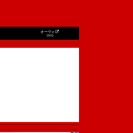
オーヴォ
OVO