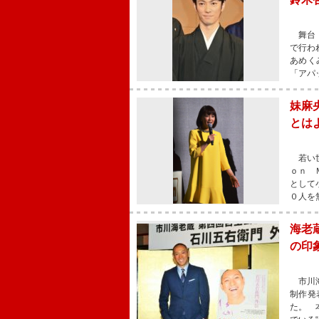
舞台「
で行わ
あめく
「アパ
妹麻
とは
若い世
ｏｎ 
として
０人を
海老
の印
市川海
制作発
た。 