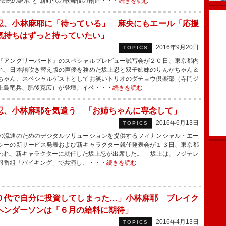
“伝統の継承”と“新時代の歌舞伎の創造・・・
続きを読む
忍、小林麻耶に「待っている」 麻央にもエール「応援
気持ちはずっと持っていたい」
2016年9月20日
TOPICS
アングリーバード』のスペシャルプレビュー試写会が２０日、東京都内
れ、日本語吹き替え版の声優を務めた坂上忍と双子姉妹のりんかちゃん＆
ちゃん、スペシャルゲストとしてお笑いトリオのダチョウ倶楽部（寺門ジ
上島竜兵、肥後克広）が登壇。イベ・・・
続きを読む
忍、小林麻耶を気遣う 「お姉ちゃんに専念して」
2016年6月13日
TOPICS
流通のためのデジタルソリューションを提供するフィナンシャル・エー
シーの新サービス発表および新キャラクター就任発表会が１３日、東京都
われ、新キャラクターに就任した坂上忍が出席した。 坂上は、フジテレ
報番組「バイキング」で共演し、・・・
続きを読む
０代で自分に投資してしまった…」小林麻耶 ブレイク
ヘンダーソンは「６月の給料に期待」
2016年4月13日
TOPICS