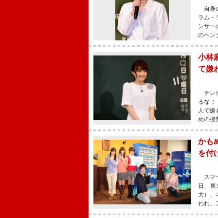
自身の
ラム・
ンサー
のヘン
小林
て嫌
テレビ
るな！
人で嫌
めの授
かも
を付
スマー
日、東
大）、
われ、