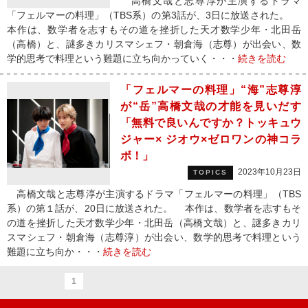
高橋文哉と志尊淳が主演するドラマ
「フェルマーの料理」（TBS系）の第3話が、3日に放送された。
本作は、数学者を志すもその道を挫折した天才数学少年・北田岳
（高橋）と、謎多きカリスマシェフ・朝倉海（志尊）が出会い、数
学的思考で料理という難題に立ち向かっていく・・・
続きを読む
「フェルマーの料理」“海”志尊淳
が“岳”高橋文哉の才能を見いだす
「無料で良いんですか？トッキュウ
ジャー× ジオウ×ゼロワンの神コラ
ボ！」
2023年10月23日
TOPICS
高橋文哉と志尊淳が主演するドラマ「フェルマーの料理」（TBS
系）の第１話が、20日に放送された。 本作は、数学者を志すもそ
の道を挫折した天才数学少年・北田岳（高橋文哉）と、謎多きカリ
スマシェフ・朝倉海（志尊淳）が出会い、数学的思考で料理という
難題に立ち向か・・・
続きを読む
1