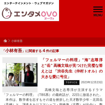
MENU
小林有吾
小林有吾
４
「
」に関連する
件の記事
「フェルマーの料理」“海”志尊淳
と“岳” 高橋文哉が見つけた完璧な答
えとは 「渋谷先生（仲村トオル）の
大きな愛に号泣」
2023年12月23日
TOPICS
高橋文哉と志尊淳が主演するドラマ
「フェルマーの料理」（TBS系）の最終話が、22日に放送された。
本作は、数学者を志すもその道を挫折した天才数学少年・北田岳
（高橋）と、謎多きカリスマシェフ・朝倉海（志尊）が出会い、数