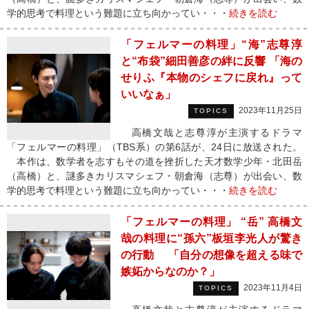
学的思考で料理という難題に立ち向かってい・・・
続きを読む
「フェルマーの料理」“海”志尊淳
と“布袋”細田善彦の絆に反響 「海の
せりふ『本物のシェフに戻れ』って
いいなぁ」
2023年11月25日
TOPICS
高橋文哉と志尊淳が主演するドラマ
「フェルマーの料理」（TBS系）の第6話が、24日に放送された。
本作は、数学者を志すもその道を挫折した天才数学少年・北田岳
（高橋）と、謎多きカリスマシェフ・朝倉海（志尊）が出会い、数
学的思考で料理という難題に立ち向かってい・・・
続きを読む
「フェルマーの料理」 “岳” 高橋文
哉の料理に“孫六”板垣李光人が驚き
の行動 「自分の想像を超える味で
嫉妬からなのか？」
2023年11月4日
TOPICS