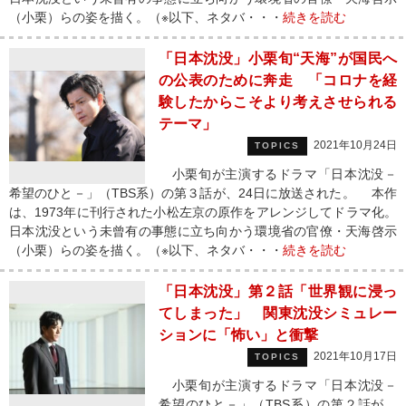
（小栗）らの姿を描く。（※以下、ネタバ・・・
続きを読む
「日本沈没」小栗旬“天海”が国民へ
の公表のために奔走 「コロナを経
験したからこそより考えさせられる
テーマ」
2021年10月24日
TOPICS
小栗旬が主演するドラマ「日本沈没－
希望のひと－」（TBS系）の第３話が、24日に放送された。 本作
は、1973年に刊行された小松左京の原作をアレンジしてドラマ化。
日本沈没という未曾有の事態に立ち向かう環境省の官僚・天海啓示
（小栗）らの姿を描く。（※以下、ネタバ・・・
続きを読む
「日本沈没」第２話「世界観に浸っ
てしまった」 関東沈没シミュレー
ションに「怖い」と衝撃
2021年10月17日
TOPICS
小栗旬が主演するドラマ「日本沈没－
希望のひと－」（TBS系）の第２話が、