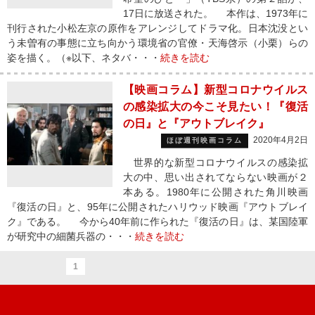
17日に放送された。 本作は、1973年に
刊行された小松左京の原作をアレンジしてドラマ化。日本沈没とい
う未曽有の事態に立ち向かう環境省の官僚・天海啓示（小栗）らの
姿を描く。（※以下、ネタバ・・・
続きを読む
【映画コラム】新型コロナウイルス
の感染拡大の今こそ見たい！『復活
の日』と『アウトブレイク』
2020年4月2日
ほぼ週刊映画コラム
世界的な新型コロナウイルスの感染拡
大の中、思い出されてならない映画が２
本ある。1980年に公開された角川映画
『復活の日』と、95年に公開されたハリウッド映画『アウトブレイ
ク』である。 今から40年前に作られた『復活の日』は、某国陸軍
が研究中の細菌兵器の・・・
続きを読む
1