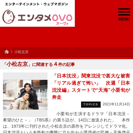
MENU
小松左京
小松左京
４
「
」に関連する
件の記事
「日本沈没」関東沈没で甚大な被害
「リアル過ぎて怖い」 次週「日本
沈没編」スタートで“天海”小栗旬が
奔走
2021年11月14日
TOPICS
小栗旬が主演するドラマ「日本沈没－
希望のひと－」（TBS系）の第５話が、14日に放送された。 本作
は、1973年に刊行された小松左京の原作をアレンジしてドラマ化。
日本沈没という未曾有の事態に立ち向かう環境省の官僚・天海啓示