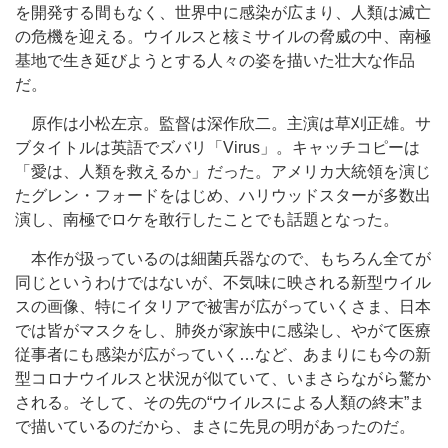
を開発する間もなく、世界中に感染が広まり、人類は滅亡
の危機を迎える。ウイルスと核ミサイルの脅威の中、南極
基地で生き延びようとする人々の姿を描いた壮大な作品
だ。
原作は小松左京。監督は深作欣二。主演は草刈正雄。サ
ブタイトルは英語でズバリ「Virus」。キャッチコピーは
「愛は、人類を救えるか」だった。アメリカ大統領を演じ
たグレン・フォードをはじめ、ハリウッドスターが多数出
演し、南極でロケを敢行したことでも話題となった。
本作が扱っているのは細菌兵器なので、もちろん全てが
同じというわけではないが、不気味に映される新型ウイル
スの画像、特にイタリアで被害が広がっていくさま、日本
では皆がマスクをし、肺炎が家族中に感染し、やがて医療
従事者にも感染が広がっていく…など、あまりにも今の新
型コロナウイルスと状況が似ていて、いまさらながら驚か
される。そして、その先の“ウイルスによる人類の終末”ま
で描いているのだから、まさに先見の明があったのだ。