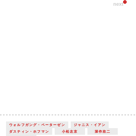
next
ウォルフガング・ペーターゼン
ジャニス・イアン
ダスティン・ホフマン
小松左京
深作欣二