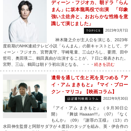
ディーン・フジオカ、朝ドラ「らん
まん」に坂本龍馬役で出演 「印象
強い土佐弁と、おおらかな性格を意
識して演じました」
2023年3月7日
TOPICS
神木隆之介が主人公を演じる、2023年
度前期のNHK連続テレビ小説「らんまん」の新キャストとして、デ
ィーン・フジオカ、宮野真守、宇崎竜童、三山ひろし、要潤、田中
哲司、奥田瑛二、鶴田真由が出演することが、７日に発表された。
宮野、三山、鶴田は朝ドラ初出演となる。 ・・・
続きを読む
遺骨を通して生と死を見つめる『ア
イ・アム まきもと』『マイ・ブロー
クン・マリコ』【映画コラム】
2022年9月30日
ほぼ週刊映画コラム
『アイ・アム まきもと』（９月30日公
開） 『舞妓 Haaaan!!!』（07）『なく
もんか』（09）『謝罪の王様』（13）の
水田伸生監督と阿部サダヲが４度目のタッグを組み、英・伊合作の