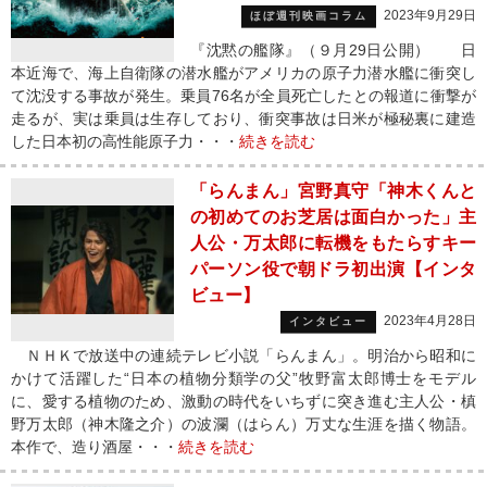
2023年9月29日
ほぼ週刊映画コラム
『沈黙の艦隊』（９月29日公開） 日
本近海で、海上自衛隊の潜水艦がアメリカの原子力潜水艦に衝突し
て沈没する事故が発生。乗員76名が全員死亡したとの報道に衝撃が
走るが、実は乗員は生存しており、衝突事故は日米が極秘裏に建造
した日本初の高性能原子力・・・
続きを読む
「らんまん」宮野真守「神木くんと
の初めてのお芝居は面白かった」主
人公・万太郎に転機をもたらすキー
パーソン役で朝ドラ初出演【インタ
ビュー】
2023年4月28日
インタビュー
ＮＨＫで放送中の連続テレビ小説「らんまん」。明治から昭和に
かけて活躍した“日本の植物分類学の父”牧野富太郎博士をモデル
に、愛する植物のため、激動の時代をいちずに突き進む主人公・槙
野万太郎（神木隆之介）の波瀾（はらん）万丈な生涯を描く物語。
本作で、造り酒屋・・・
続きを読む