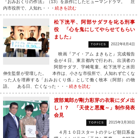
『おみおくりの作法』（13）を原作にしたヒューマンドラマ。 庄
内市役所で、人知れ・・・
続きを読む
松下洸平、阿部サダヲを叱る刑事
役 「心を鬼にしてやらせてもらい
ました」
2022年8月4日
TOPICS
映画『アイ・アム まきもと』完成報告
会が４日、東京都内で行われ、出演者の
阿部サダヲ、宇崎竜童、松下洸平と水田
伸生監督が登壇した。 本作は、小さな市役所で、人知れず亡くな
った人を埋葬する「おみおくり係」として働く牧本（阿部）の物
語。 ある日、亡くなった・・・
続きを読む
渡部篤郎が剛力彩芽の衣装にダメ出
し！？ 「天使と悪魔～」制作発表
会見
2015年3月30日
TOPICS
４月１０日スタートのテレビ朝日系金