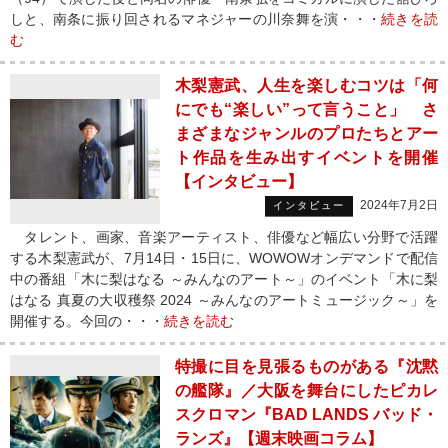
しと、南条に振り回されるマネジャーの川奈舞を演・・・
続きを読
む
木梨憲武、人生を楽しむコツは「何
にでも“楽しい”って言うこと」 さ
まざまなジャンルのプロたちとアー
ト作品を生み出すイベントを開催
【インタビュー】
2024年7月2日
インタビュー
タレント、画家、音楽アーティスト、俳優など幅広い分野で活躍
する木梨憲武が、7月14日・15日に、WOWOWオンデマンドで配信
中の番組「木に梨はなる ～みんなのアート～」のイベント「木に梨
はなる 真夏の大収穫祭 2024 ～みんなのアートミュージック～」を
開催する。今回の・・・
続きを読む
特撮に目を見張るものがある『沈黙
の艦隊』／大阪を舞台にしたピカレ
スクロマン『BAD LANDS バッド・
ランズ』【週末映画コラム】