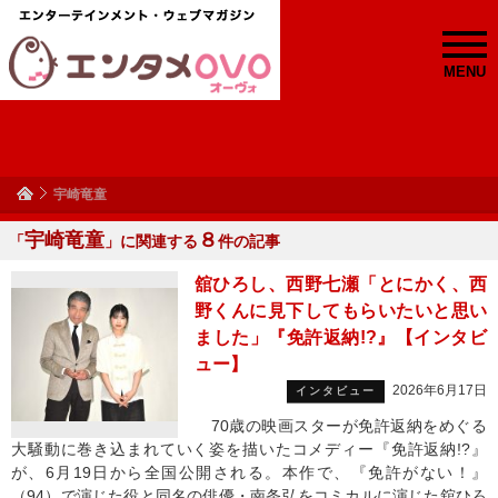
MENU
宇崎竜童
宇崎竜童
８
「
」に関連する
件の記事
舘ひろし、西野七瀬「とにかく、西
野くんに見下してもらいたいと思い
ました」『免許返納!?』【インタビ
ュー】
2026年6月17日
インタビュー
70歳の映画スターが免許返納をめぐる
大騒動に巻き込まれていく姿を描いたコメディー『免許返納!?』
が、6月19日から全国公開される。本作で、『免許がない！』
（94）で演じた役と同名の俳優・南条弘をコミカルに演じた舘ひろ