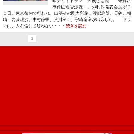
曜ナイトドラマ「天使と悪魔 －未解決
事件匿名交渉課－」の制作発表会見が３
０日、東京都内で行われ、出演者の剛力彩芽、渡部篤郎、長谷川朝
晴、内藤理沙、中村静香、荒川良々、宇崎竜童が出席した。 ドラ
マは、人を信じて疑わない・・・
続きを読む
1