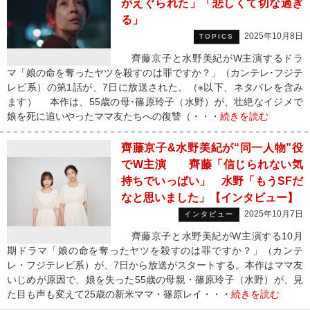
がえぐられた」「悲しくて切な過ぎ
る」
2025年10月8日
TOPICS
齊藤京子と水野美紀がW主演するドラ
マ「娘の命を奪ったヤツを殺すのは罪ですか？」（カンテレ･フジテ
レビ系）の第1話が、7日に放送された。（※以下、ネタバレを含み
ます） 本作は、55歳の母･篠原玲子（水野）が、壮絶なイジメで
娘を死に追いやったママ友たちへの復讐（・・・
続きを読む
齊藤京子&水野美紀が“同一人物”役
でW主演 齊藤「信じられない気
持ちでいっぱい」 水野「もうSFだ
なと思いました」【インタビュー】
2025年10月7日
インタビュー
齊藤京子と水野美紀がW主演する10月
期ドラマ「娘の命を奪ったヤツを殺すのは罪ですか？」（カンテ
レ・フジテレビ系）が、7日から放送がスタートする。本作はママ友
いじめが原因で、娘を失った55歳の母親・篠原玲子（水野）が、見
た目も声も変えて25歳の新米ママ・篠原レイ・・・
続きを読む