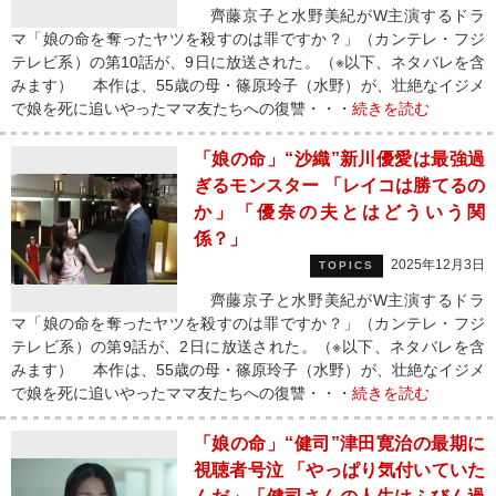
齊藤京子と水野美紀がW主演するドラ
マ「娘の命を奪ったヤツを殺すのは罪ですか？」（カンテレ・フジ
テレビ系）の第10話が、9日に放送された。（※以下、ネタバレを含
みます） 本作は、55歳の母・篠原玲子（水野）が、壮絶なイジメ
で娘を死に追いやったママ友たちへの復讐・・・
続きを読む
「娘の命」“沙織”新川優愛は最強過
ぎるモンスター 「レイコは勝てるの
か」「優奈の夫とはどういう関
係？」
2025年12月3日
TOPICS
齊藤京子と水野美紀がW主演するドラ
マ「娘の命を奪ったヤツを殺すのは罪ですか？」（カンテレ・フジ
テレビ系）の第9話が、2日に放送された。（※以下、ネタバレを含
みます） 本作は、55歳の母・篠原玲子（水野）が、壮絶なイジメ
で娘を死に追いやったママ友たちへの復讐・・・
続きを読む
「娘の命」“健司”津田寛治の最期に
視聴者号泣 「やっぱり気付いていた