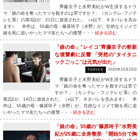
齊藤京子と水野美紀がW主演するドラ
マ「娘の命を奪ったヤツを殺すのは罪ですか？」（カンテレ･フジテ
レビ系）の第3話が、21日に放送された。（※以下、ネタバレを含み
ます） 本作は、55歳の母・篠原玲子（水野）が、壮絶なイジメで
娘を死に追いやったママ友たちへの復讐・・・
続きを読む
「娘の命」“レイコ”齊藤京子の斬新
な復讐劇に反響 「突然の“タイタニ
ックごっこ”は元気が出た」
2025年10月15日
TOPICS
齊藤京子と水野美紀がW主演するドラ
マ「娘の命を奪ったヤツを殺すのは罪で
すか？」（カンテレ・フジテレビ系）の
第2話が、14日に放送された。（※以下、ネタバレを含みます） 本
作は、55歳の母・篠原玲子（水野）が、壮絶なイジメで娘を死に追
いやったママ友たちへの復讐・・・
続きを読む
「娘の命」55歳の“篠原玲子”水野美
紀が25歳に全身整形 「開始5分で胸