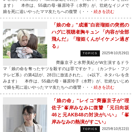
ます） 本作は、55歳の母･篠原玲子（水野）が、壮絶なイジメで
娘を死に追いやったママ友たちへの復讐（・・・
続きを読む
「娘の命」“成瀬”白岩瑠姫の突然の
ハグに視聴者胸キュン 「内容が全部
飛んだ」「瑠姫くんがイケメン過ぎ
る」
2025年10月29日
TOPICS
齊藤京子と水野美紀がW主演するドラ
マ「娘の命を奪ったヤツを殺すのは罪ですか？」（カンテレ・フジ
テレビ系）の第4話が、28日に放送された。（※以下、ネタバレを含
みます） 本作は、55歳の母・篠原玲子（水野）が、壮絶ないじめ
で娘を死に追いやったママ友たちへの復讐・・・
続きを読む
「娘の命」“レイコ”齊藤京子が“理
佐子”峯岸みなみに復讐 「元日向坂
46と元AKB48の対決がいい」「峯
岸みなみの熱演がすごい」
2025年10月22日
TOPICS