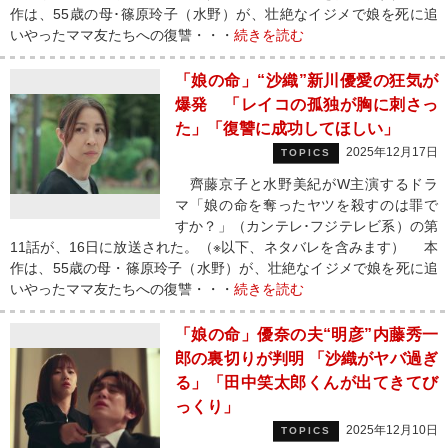
作は、55歳の母･篠原玲子（水野）が、壮絶なイジメで娘を死に追
いやったママ友たちへの復讐・・・
続きを読む
「娘の命」“沙織”新川優愛の狂気が
爆発 「レイコの孤独が胸に刺さっ
た」「復讐に成功してほしい」
2025年12月17日
TOPICS
齊藤京子と水野美紀がW主演するドラ
マ「娘の命を奪ったヤツを殺すのは罪で
すか？」（カンテレ･フジテレビ系）の第
11話が、16日に放送された。（※以下、ネタバレを含みます） 本
作は、55歳の母・篠原玲子（水野）が、壮絶なイジメで娘を死に追
いやったママ友たちへの復讐・・・
続きを読む
「娘の命」優奈の夫“明彦”内藤秀一
郎の裏切りが判明 「沙織がヤバ過ぎ
る」「田中笑太郎くんが出てきてび
っくり」
2025年12月10日
TOPICS