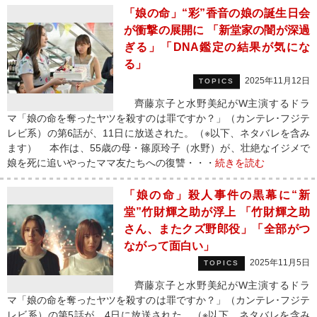
「娘の命」“彩”香音の娘の誕生日会
が衝撃の展開に 「新堂家の闇が深過
ぎる」「DNA鑑定の結果が気にな
る」
2025年11月12日
TOPICS
齊藤京子と水野美紀がW主演するドラ
マ「娘の命を奪ったヤツを殺すのは罪ですか？」（カンテレ･フジテ
レビ系）の第6話が、11日に放送された。（※以下、ネタバレを含み
ます） 本作は、55歳の母・篠原玲子（水野）が、壮絶なイジメで
娘を死に追いやったママ友たちへの復讐・・・
続きを読む
「娘の命」殺人事件の黒幕に“新
堂”竹財輝之助が浮上 「竹財輝之助
さん、またクズ野郎役」「全部がつ
ながって面白い」
2025年11月5日
TOPICS
齊藤京子と水野美紀がW主演するドラ
マ「娘の命を奪ったヤツを殺すのは罪ですか？」（カンテレ･フジテ
レビ系）の第5話が、4日に放送された。（※以下、ネタバレを含み