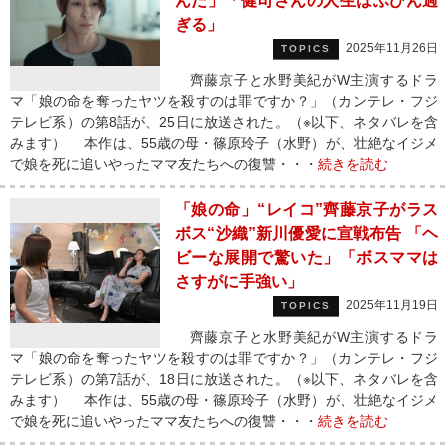
んだ」「健司さんの人生はふびん過
ぎる」
2025年11月26日
TOPICS
齊藤京子と水野美紀がW主演するドラ
マ「娘の命を奪ったヤツを殺すのは罪ですか？」（カンテレ・フジ
テレビ系）の第8話が、25日に放送された。（※以下、ネタバレを含
みます） 本作は、55歳の母・篠原玲子（水野）が、壮絶なイジメ
で娘を死に追いやったママ友たちへの復讐・・・
続きを読む
「娘の命」“レイコ”齊藤京子がラス
ボス“沙織”新川優愛に宣戦布告 「ヘ
ビーな展開で驚いた」「ボスママは
さすがに手強い」
2025年11月19日
TOPICS
齊藤京子と水野美紀がW主演するドラ
マ「娘の命を奪ったヤツを殺すのは罪ですか？」（カンテレ・フジ
テレビ系）の第7話が、18日に放送された。（※以下、ネタバレを含
みます） 本作は、55歳の母・篠原玲子（水野）が、壮絶なイジメ
で娘を死に追いやったママ友たちへの復讐・・・
続きを読む