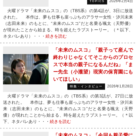
2026年2月4日
TOPICS
火曜ドラマ「未来のムスコ」の（TBS系）の第4話が、3日に放送
された。 本作は、夢も仕事も崖っぷちのアラサー女性・汐川未来
（志田未来）のもとに、“未来のムスコ”だと名乗る颯太（天野優）
が現れたことから始まる、時を超えたラブストーリー。（＊以下、
ネタバレあり）・・・
続きを読む
「未来のムスコ」「親子って産んで
終わりじゃなくてそこからのプロセ
スで本当の親子になるんだね」「ま
ー先生（小瀧望）現実の保育園にも
いてほしい」
2026年1月28日
特集・インタビュー
火曜ドラマ「未来のムスコ」の（TBS系）の第3話が、27日に放
送された。 本作は、夢も仕事も崖っぷちのアラサー女性・汐川未
来（志田未来）のもとに、“未来のムスコ”だと名乗る颯太（天野
優）が現れたことから始まる、時を超えたラブストーリー。（＊以
下、ネタバレあり・・・
続きを読む
「未来のムスコ」「今回も親子愛に