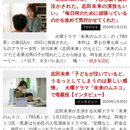
泣かされた。志田未来の演技もい
い」「毎日何のために頑張っている
のかを改めて気付かせてくれた」
2026年1月21日
TOPICS
火曜ドラマ「未来のムスコ」の（TBS
系）の第2話が、20日に放送された。 本作は、夢も仕事も崖っぷ
ちのアラサー女性・汐川未来（志田未来）のもとに、“未来のムス
コ”だと名乗る男の子が現れたことから始まる、時を超えたラブスト
ーリー。（＊以下、ネタバレあり） 颯・・・
続きを読む
志田未来「子どもが泣いていると、
うるっとしてしまうのは新しい感
情」 火曜ドラマ「未来のムスコ」
で母親役【インタビュー】
2026年1月20日
インタビュー
志田未来が主演する火曜ドラマ「未来
のムスコ」（TBS系）が、1月13日から放送中だ。本作は、阿相ク
ミコ氏・黒麦はぢめ氏の人気漫画をドラマ化。“定職なし、貯金な
し、彼氏なし”の崖っぷちアラサー女子・汐川未来（志田）が、ある