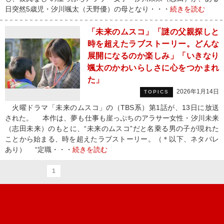
日突然5歳児・汐川颯太（天野優）の母となり・・・
続きを読む
「未来のムスコ」「謎の父親探しと
時を超えたラブストーリー。どんな
展開になるのか楽しみ」「いきなり
颯太のかわいらしさに心をつかまれ
た」
2026年1月14日
TOPICS
火曜ドラマ「未来のムスコ」の（TBS系）第1話が、13日に放送
された。 本作は、夢も仕事も崖っぷちのアラサー女性・汐川未来
（志田未来）のもとに、“未来のムスコ”だと名乗る男の子が現れた
ことから始まる、時を超えたラブストーリー。（＊以下、ネタバレ
あり） “定職・・・
続きを読む
1