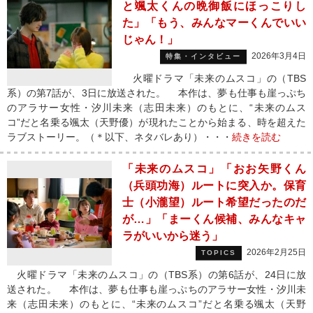
と颯太くんの晩御飯にほっこりし
た」「もう、みんなマーくんでいい
じゃん！」
2026年3月4日
特集・インタビュー
火曜ドラマ「未来のムスコ」の（TBS
系）の第7話が、3日に放送された。 本作は、夢も仕事も崖っぷち
のアラサー女性・汐川未来（志田未来）のもとに、“未来のムス
コ”だと名乗る颯太（天野優）が現れたことから始まる、時を超えた
ラブストーリー。（＊以下、ネタバレあり）・・・
続きを読む
「未来のムスコ」「おお矢野くん
（兵頭功海）ルートに突入か。保育
士（小瀧望）ルート希望だったのだ
が…」「まーくん候補、みんなキャ
ラがいいから迷う」
2026年2月25日
TOPICS
火曜ドラマ「未来のムスコ」の（TBS系）の第6話が、24日に放
送された。 本作は、夢も仕事も崖っぷちのアラサー女性・汐川未
来（志田未来）のもとに、“未来のムスコ”だと名乗る颯太（天野