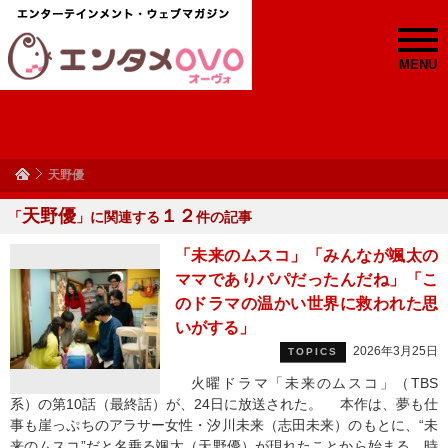
MENU
天野優
天野優
１２
「
」に関連する
件の記事
「未来のムスコ」「みんなが颯太の
ママでありパパだったんだね」「こ
のドラマの温かい世界に救われた思
いがする」
2026年3月25日
TOPICS
火曜ドラマ「未来のムスコ」（TBS
系）の第10話（最終話）が、24日に放送された。 本作は、夢も仕
事も崖っぷちのアラサー女性・汐川未来（志田未来）のもとに、“未
来のムスコ”だと名乗る颯太（天野優）が現れたことから始まる、時