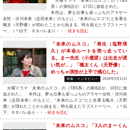
火曜ドラマ「未来のムスコ」の（TBS
系）の第9話が、17日に放送された。
本作は、夢も仕事も崖っぷちのアラサー
女性・汐川未来（志田未来）のもとに、“未来のムスコ”だと名乗る
颯太（天野優）が現れたことから始まる、時を超えたラブストーリ
ー。（＊以下、ネタバレあり・・・
続きを読む
「未来のムスコ」「将生（塩野瑛
久）が本命ルートを突っ走ってい
る。まー先生（小瀧望）は出走が遅
い気が…」「颯太くん（天野優）、
めっちゃ演技が上手で感心した」
2026年3月11日
特集・インタビュー
火曜ドラマ「未来のムスコ」の（TBS系）の第8話が、10日に放
送された。 本作は、夢も仕事も崖っぷちのアラサー女性・汐川未
来（志田未来）のもとに、“未来のムスコ”だと名乗る颯太（天野
優）が現れたことから始まる、時を超えたラブストーリー。（＊以
下、ネタバレあり・・・
続きを読む
「未来のムスコ」「3人のまーくん