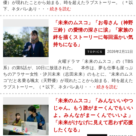
優）が現れたことから始まる、時を超えたラブストーリー。（＊以
下、ネタバレあり・・・
続きを読む
「未来のムスコ」「お母さん（神野
三鈴）の愛情の深さに涙」「家族の
絆を描くストーリーに毎回温かい気
持ちになる」
2026年2月11日
TOPICS
火曜ドラマ「未来のムスコ」の（TBS
系）の第5話が、10日に放送された。 本作は、夢も仕事も崖っぷ
ちのアラサー女性・汐川未来（志田未来）のもとに、“未来のムス
コ”だと名乗る颯太（天野優）が現れたことから始まる、時を超えた
ラブストーリー。（＊以下、ネタバレあり・・・
続きを読む
「未来のムスコ」「みんないいやつ
じゃん。もう誰がまーくんでもいい
よ。みんながまーくんでいいよ」
「未来がけなげに見えて思わず応援
したくなる」