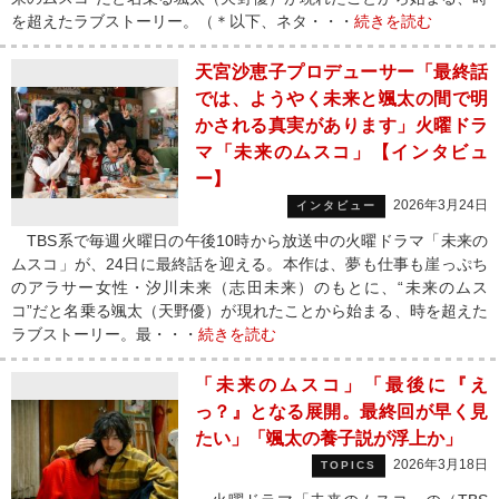
を超えたラブストーリー。（＊以下、ネタ・・・
続きを読む
天宮沙恵子プロデューサー「最終話
では、ようやく未来と颯太の間で明
かされる真実があります」火曜ドラ
マ「未来のムスコ」【インタビュ
ー】
2026年3月24日
インタビュー
TBS系で毎週火曜日の午後10時から放送中の火曜ドラマ「未来の
ムスコ」が、24日に最終話を迎える。本作は、夢も仕事も崖っぷち
のアラサー女性・汐川未来（志田未来）のもとに、“未来のムス
コ”だと名乗る颯太（天野優）が現れたことから始まる、時を超えた
ラブストーリー。最・・・
続きを読む
「未来のムスコ」「最後に『え
っ？』となる展開。最終回が早く見
たい」「颯太の養子説が浮上か」
2026年3月18日
TOPICS