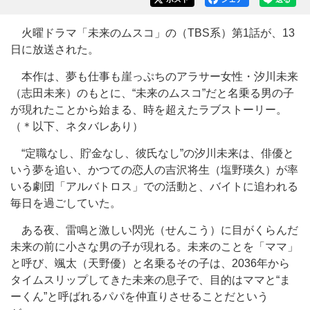
火曜ドラマ「未来のムスコ」の（TBS系）第1話が、13
日に放送された。
本作は、夢も仕事も崖っぷちのアラサー女性・汐川未来
（志田未来）のもとに、“未来のムスコ”だと名乗る男の子
が現れたことから始まる、時を超えたラブストーリー。
（＊以下、ネタバレあり）
“定職なし、貯金なし、彼氏なし”の汐川未来は、俳優と
いう夢を追い、かつての恋人の吉沢将生（塩野瑛久）が率
いる劇団「アルバトロス」での活動と、バイトに追われる
毎日を過ごしていた。
ある夜、雷鳴と激しい閃光（せんこう）に目がくらんだ
未来の前に小さな男の子が現れる。未来のことを「ママ」
と呼び、颯太（天野優）と名乗るその子は、2036年から
タイムスリップしてきた未来の息子で、目的はママと“ま
ーくん”と呼ばれるパパを仲直りさせることだという