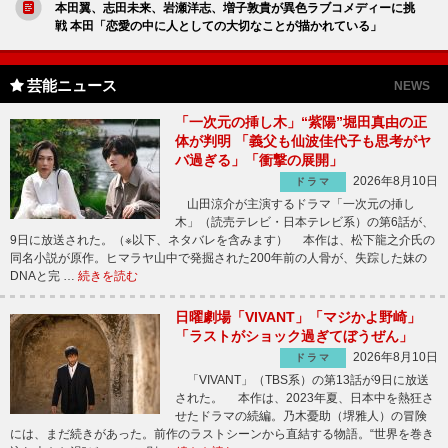
本田翼、志田未来、岩瀬洋志、増子敦貴が異色ラブコメディーに挑
戦 本田「恋愛の中に人としての大切なことが描かれている」
芸能ニュース
NEWS
「一次元の挿し木」“紫陽”堀田真由の正
体が判明 「義父も仙波佳代子も思考がヤ
バ過ぎる」「衝撃の展開」
2026年8月10日
ドラマ
山田涼介が主演するドラマ「一次元の挿し
木」（読売テレビ・日本テレビ系）の第6話が、
9日に放送された。（※以下、ネタバレを含みます） 本作は、松下龍之介氏の
同名小説が原作。ヒマラヤ山中で発掘された200年前の人骨が、失踪した妹の
DNAと完 …
続きを読む
日曜劇場「VIVANT」「マジかよ野崎」
「ラストがショック過ぎてぼうぜん」
2026年8月10日
ドラマ
「VIVANT」（TBS系）の第13話が9日に放送
された。 本作は、2023年夏、日本中を熱狂さ
せたドラマの続編。乃木憂助（堺雅人）の冒険
には、まだ続きがあった。前作のラストシーンから直結する物語。“世界を巻き