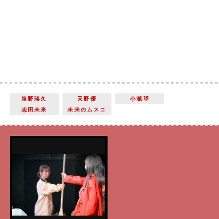
塩野瑛久
天野優
小瀧望
志田未来
未来のムスコ