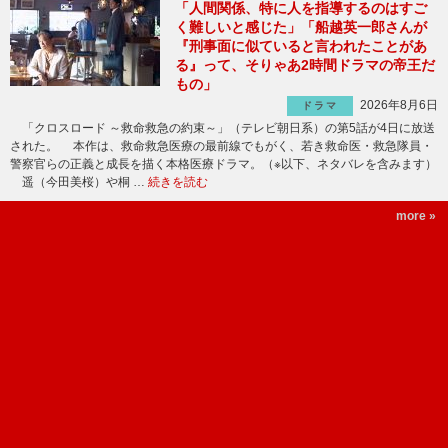
「人間関係、特に人を指導するのはすご
く難しいと感じた」「船越英一郎さんが
『刑事面に似ていると言われたことがあ
る』って、そりゃあ2時間ドラマの帝王だ
もの」
2026年8月6日
ドラマ
「クロスロード ～救命救急の約束～」（テレビ朝日系）の第5話が4日に放送
された。 本作は、救命救急医療の最前線でもがく、若き救命医・救急隊員・
警察官らの正義と成長を描く本格医療ドラマ。（※以下、ネタバレを含みます）
遥（今田美桜）や桐 …
続きを読む
more »