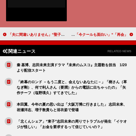
「夫に間違いありません」“聖子”松下奈緒の夫が「クズ過ぎてつらい」 “紗春”桜井ユキに疑惑の声「もしや旦那さんを橋から…」
「再会」“淳一”竹内涼真が“万季子”井上真央に再会 「勝男が火曜日に帰って来た」「今クールも面白い」
関連ニュース
RELATED NEWS
秦 基博、志田未来主演ドラマ『未来のムスコ』主題歌を担当 1/20
より配信スタート
「終幕のロンド －もう二度と、会えないあなたに－」「樹さん（草
なぎ剛）、何で利人さん（要潤）からの電話に出ちゃったの」「矢
作チーフ（塩野瑛久）すてきでした」
本田翼、今年の夏の思い出は「大阪万博に行きました」 志田未来、
岩瀬洋志、増子敦貴らと浴衣姿で登場
「北くんシェア」“東子”志田未来の周りでトラブルが発生 「イケオ
ジが怪しい」「お金を要求するって信じていいの？」