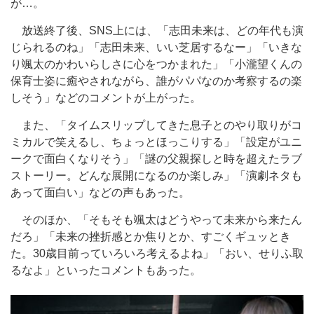
が…。
放送終了後、SNS上には、「志田未来は、どの年代も演
じられるのね」「志田未来、いい芝居するなー」「いきな
り颯太のかわいらしさに心をつかまれた」「小瀧望くんの
保育士姿に癒やされながら、誰がパパなのか考察するの楽
しそう」などのコメントが上がった。
また、「タイムスリップしてきた息子とのやり取りがコ
ミカルで笑えるし、ちょっとほっこりする」「設定がユニ
ークで面白くなりそう」「謎の父親探しと時を超えたラブ
ストーリー。どんな展開になるのか楽しみ」「演劇ネタも
あって面白い」などの声もあった。
そのほか、「そもそも颯太はどうやって未来から来たん
だろ」「未来の挫折感とか焦りとか、すごくギュッとき
た。30歳目前っていろいろ考えるよね」「おい、せりふ取
るなよ」といったコメントもあった。