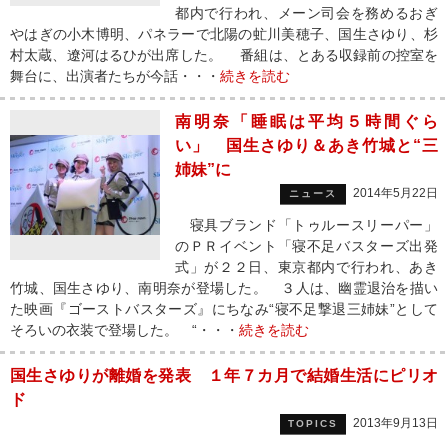
都内で行われ、メーン司会を務めるおぎ
やはぎの小木博明、パネラーで北陽の虻川美穂子、国生さゆり、杉
村太蔵、遼河はるひが出席した。 番組は、とある収録前の控室を
舞台に、出演者たちが今話・・・
続きを読む
南明奈「睡眠は平均５時間ぐら
い」 国生さゆり＆あき竹城と“三
姉妹”に
2014年5月22日
ニュース
寝具ブランド「トゥルースリーパー」
のＰＲイベント「寝不足バスターズ出発
式」が２２日、東京都内で行われ、あき
竹城、国生さゆり、南明奈が登場した。 ３人は、幽霊退治を描い
た映画『ゴーストバスターズ』にちなみ“寝不足撃退三姉妹”として
そろいの衣装で登場した。 “・・・
続きを読む
国生さゆりが離婚を発表 １年７カ月で結婚生活にピリオ
ド
2013年9月13日
TOPICS