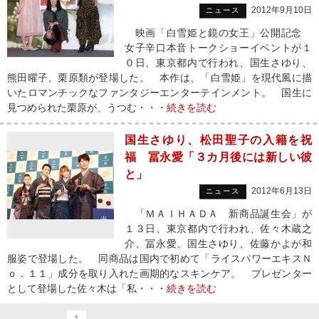
2012年9月10日
ニュース
映画「白雪姫と鏡の女王」公開記念
女子辛口本音トークショーイベントが１
０日、東京都内で行われ、国生さゆり、
熊田曜子、栗原類が登場した。 本作は、「白雪姫」を現代風に描
いたロマンチックなファンタジーエンターテインメント。 国生に
見つめられた栗原が、うつむ・・・
続きを読む
国生さゆり、松田聖子の入籍を祝
福 冨永愛「３カ月後には新しい彼
と」
2012年6月13日
ニュース
「ＭＡＩＨＡＤＡ 新商品誕生会」が
１３日、東京都内で行われ、佐々木蔵之
介、冨永愛、国生さゆり、佐藤かよが和
服姿で登場した。 同商品は国内で初めて「ライスパワーエキスＮ
ｏ．１１」成分を取り入れた画期的なスキンケア。 プレゼンター
として登場した佐々木は「私・・・
続きを読む