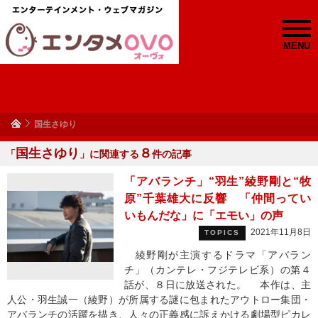
MENU
国生さゆり
国生さゆり
８
「
」に関連する
件の記事
「アバランチ」“羽生”綾野剛と“牧
原”千葉雄大に反響 「仲間ってい
いもんだな」に「エモい」の声
2021年11月8日
TOPICS
綾野剛が主演するドラマ「アバラン
チ」（カンテレ・フジテレビ系）の第４
話が、８日に放送された。 本作は、主
人公・羽生誠一（綾野）が所属する謎に包まれたアウトロー集団・
アバランチの活躍を描き、人々の正義感に訴えかける劇場型ピカレ