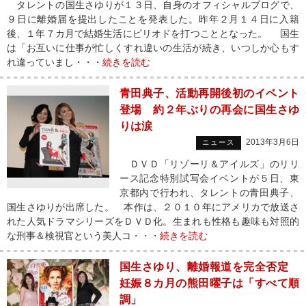
タレントの国生さゆりが１３日、自身のオフィシャルブログで、
９日に離婚届を提出したことを発表した。昨年２月１４日に入籍
後、１年７カ月で結婚生活にピリオドを打つこととなった。 国生
は「お互いに仕事が忙しくすれ違いの生活が続き、いつしか心もす
れ違っていまし・・・
続きを読む
青田典子、活動再開後初のイベント
登場 約２年ぶりの再会に国生さゆ
りは涙
2013年3月6日
ニュース
ＤＶＤ「リゾーリ＆アイルズ」のリリ
ース記念特別試写会イベントが５日、東
京都内で行われ、タレントの青田典子、
国生さゆりが出席した。 本作は、２０１０年にアメリカで放送さ
れた人気ドラマシリーズをＤＶＤ化。生まれも性格も趣味も対照的
な刑事＆検視官という美人コ・・・
続きを読む
国生さゆり、離婚報道を完全否定
妊娠８カ月の熊田曜子は「すべて順
調」