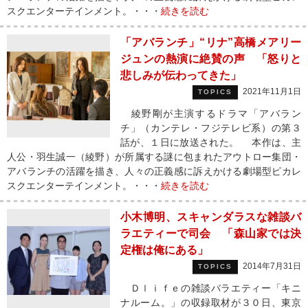
スクエンターテインメント。・・・
続きを読む
「アバランチ」“リナ”高橋メアリー
ジュンの熱演に絶賛の声 「怒りと
悲しみが伝わってきた」
2021年11月1日
TOPICS
綾野剛が主演するドラマ「アバラン
チ」（カンテレ・フジテレビ系）の第３
話が、１日に放送された。 本作は、主
人公・羽生誠一（綾野）が所属する謎に包まれたアウトロー集団・
アバランチの活躍を描き、人々の正義感に訴えかける劇場型ピカレ
スクエンターテインメント。・・・
続きを読む
小木博明、スキャンダラスな雑談バ
ラエティーで司会 「森山家では決
定権は俺にある」
2014年7月31日
TOPICS
Ｄｌｉｆｅの雑談バラエティー「キニ
ナルーム。」の収録取材が３０日、東京