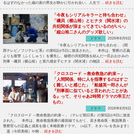
るはずのなかった歳の差の男女が静かに引かれ合い、人生で …
続きを読む
「今夜もシリアルキラーと待ち合わせ」
「磯貝（横山裕）とヒナタ（関水渚）の
共犯関係が深まってきているのがいい」
「縦山裕二さんのグッズ欲しい」
2026年8月6日
ドラマ
「今夜もシリアルキラーと待ち合わせ」（関
西テレビ／フジテレビ系）の第6話が5日に放送された。 本作は、警察の正義
よりも復讐（ふくしゅう）を優先し、秘密の共犯関係を結んだ一匹おおかみの
刑事・磯貝（横山裕）と第六感女子ヒナタ（関水渚）の物語 …
続きを読む
「クロスロード ～救命救急の約束～」
「人間関係、特に人を指導するのはすご
く難しいと感じた」「船越英一郎さんが
『刑事面に似ていると言われたことがあ
る』って、そりゃあ2時間ドラマの帝王だ
もの」
2026年8月6日
ドラマ
「クロスロード ～救命救急の約束～」（テレビ朝日系）の第5話が4日に放送
された。 本作は、救命救急医療の最前線でもがく、若き救命医・救急隊員・
警察官らの正義と成長を描く本格医療ドラマ。（※以下、ネタバレを含みます）
遥（今田美桜）や桐 …
続きを読む