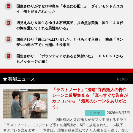
国生さゆりがオセロ中島を「本当に心配…」 ダイアモンド☆ユカ
イ「俺もだまされかけた」
辺見えみり＆国生さゆり＆石野真子、共通点は美胸 国生「４０代
の胸を愛してくれる男性もいる」
国生さゆり「彼はがんばりました。とりあえず入籍」 映画「サン
ザシの樹の下で」公開に主役来日
国生さゆり、「ボランティアがあると気付いた」 ＧＡＣＫＴから
もメッセージが届く
芸能ニュース
NEWS
「ラストノート」“澄晴”寺西拓人の告白
シーンに反響集まる 「真っすぐな告白が
カッコいい」「最高のシーンをありがと
う」
2026年8月7日
ドラマ
内田有紀と寺西拓人がダブル主演するドラマ
「ラストノート」（フジテレビ系）の第5話が、6日に放送された。（※以下、
ネタバレを含みます） 本作は、環境も積み重ねてきた人生も全く違う、交わ