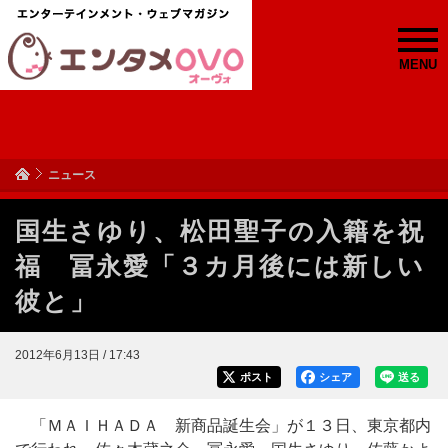
MENU
ニュース
国生さゆり、松田聖子の入籍を祝
福 冨永愛「３カ月後には新しい
彼と」
2012年6月13日 / 17:43
ポスト
シェア
送る
「ＭＡＩＨＡＤＡ 新商品誕生会」が１３日、東京都内