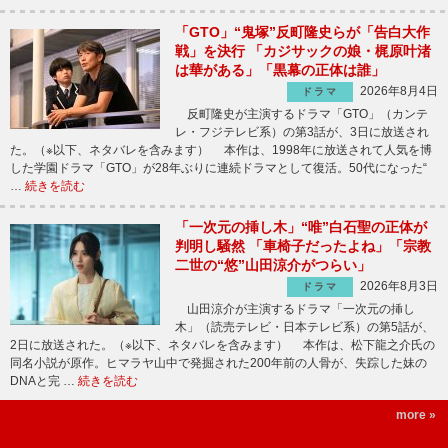
「GTO」“鬼塚”反町隆史らが「告白大作
戦」を決行 「カジサックの娘・梶原叶渚
は華がある」「黒幕の正体は誰」
2026年8月4日
ドラマ
反町隆史が主演するドラマ「GTO」（カンテ
レ・フジテレビ系）の第3話が、3日に放送され
た。（※以下、ネタバレを含みます） 本作は、1998年に放送されて人気を博
した学園ドラマ「GTO」が28年ぶりに連続ドラマとして復活。50代になった“
…
続きを読む
「一次元の挿し木」“唯”白石聖の正体が
判明し騒然 「車椅子だったよね」「宗教
二世の“悠”山田涼介がつらい」
2026年8月3日
ドラマ
山田涼介が主演するドラマ「一次元の挿し
木」（読売テレビ・日本テレビ系）の第5話が、
2日に放送された。（※以下、ネタバレを含みます） 本作は、松下龍之介氏の
同名小説が原作。ヒマラヤ山中で発掘された200年前の人骨が、失踪した妹の
DNAと完 …
続きを読む
more »