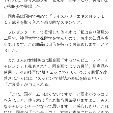
で行われ、佐々木蔵之介、冨永愛、国生さゆり、佐藤かよ
が和服姿で登場した。
同商品は国内で初めて「ライスパワーエキスＮｏ．１
１」成分を取り入れた画期的なスキンケア。
プレゼンターとして登場した佐々木は「私は造り酒屋の
二男で、神戸大学で発酵学を学んだので、お米の知識も多
少あります。この商品は自信を持ってお薦めします」とＰ
Ｒした。
また３人の女性陣には新企画「すっぴんビューティーチ
ャレンジ」も発表された。同企画では３カ月間、新商品を
使用し、その後再び“肌チェック”を行い、今より肌質が改
善された人には、“スッピン”で雑誌の表紙を飾るという
「ご褒美」が与えられる。
「これ、罰ゲームっぽくないですか」と冨永がツッコミ
を入れると、佐々木は「これ相当勇気要りますよ…。みん
なチャレンジャーだなって思います」と感心しきり。これ
には、国生が「ハンチョウ！ 女性が本気になったときの