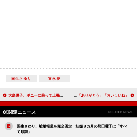
国生さゆり
富永愛
大島優子、ポニーに乗って上機嫌 アフレコに「落馬体験が役立った」
川島なお美、舞台でポールダンスを披露 夫婦円満の秘訣は「ありがとう」「おいしいね」
関連ニュース
RELATED NEWS
国生さゆり、離婚報道を完全否定 妊娠８カ月の熊田曜子は「すべ
て順調」