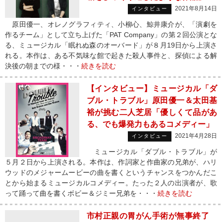
2021年8月14日
インタビュー
原田優一、オレノグラフィティ、小柳心、鯨井康介が、「演劇を
作るチーム」として立ち上げた「PAT Company」の第２回公演とな
る、ミュージカル「眠れぬ森のオーバード」が８月19日から上演さ
れる。本作は、ある不気味な館で起きた殺人事件と、探偵による解
決後の朝までの様・・・
続きを読む
【インタビュー】ミュージカル「ダ
ブル・トラブル」原田優一＆太田基
裕が挑む二人芝居「優しくて品があ
る、でも爆発力もあるコメディー」
2021年4月28日
インタビュー
ミュージカル「ダブル・トラブル」が
５月２日から上演される。本作は、作詞家と作曲家の兄弟が、ハリ
ウッドのメジャームービーの曲を書くというチャンスをつかんだこ
とから始まるミュージカルコメディー。たった２人の出演者が、歌
って踊って曲を書くボビー＆ジミー兄弟を・・・
続きを読む
市村正親の胃がん手術が無事終了