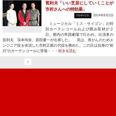
筧利夫「いい芝居にしていくことが
市村さんへの特効薬」
2014年8月2日
TOPICS
ミュージカル「ミス・サイゴン」の特
別カーテンコールおよび囲み取材が２
日、都内の帝国劇場で行われ、出演者の
筧利夫、笹本玲奈、原田優一が出席した。 筧は、胃がんのためエ
ンジニア役を休演した市村正親の代役を務めた。この日は自身の“初
日”のカーテンコールに登場・・・
続きを読む
1