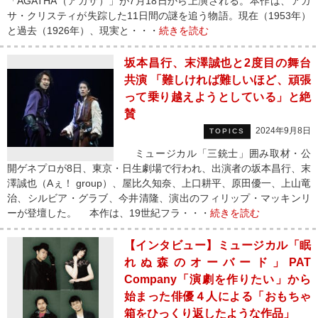
「AGATHA（アガサ）」が7月18日から上演される。本作は、アガ
サ・クリスティが失踪した11日間の謎を追う物語。現在（1953年）
と過去（1926年）、現実と・・・
続きを読む
坂本昌行、末澤誠也と2度目の舞台
共演 「難しければ難しいほど、頑張
って乗り越えようとしている」と絶
賛
2024年9月8日
TOPICS
ミュージカル「三銃士」囲み取材・公
開ゲネプロが8日、東京・日生劇場で行われ、出演者の坂本昌行、末
澤誠也（Aぇ！ group）、屋比久知奈、上口耕平、原田優一、上山竜
治、シルビア・グラブ、今井清隆、演出のフィリップ・マッキンリ
ーが登壇した。 本作は、19世紀フラ・・・
続きを読む
【インタビュー】ミュージカル「眠
れぬ森のオーバード」PAT
Company「演劇を作りたい」から
始まった俳優４人による「おもちゃ
箱をひっくり返したような作品」