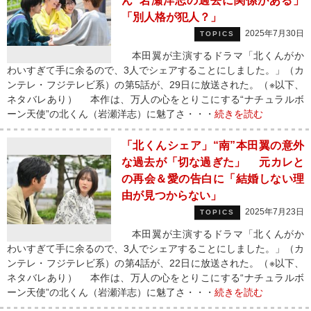
ん”岩瀬洋志の過去に関係がある」
「別人格が犯人？」
2025年7月30日
TOPICS
本田翼が主演するドラマ「北くんがか
わいすぎて手に余るので、3人でシェアすることにしました。」（カ
ンテレ・フジテレビ系）の第5話が、29日に放送された。（※以下、
ネタバレあり） 本作は、万人の心をとりこにする“ナチュラルボ
ーン天使”の北くん（岩瀬洋志）に魅了さ・・・
続きを読む
「北くんシェア」“南”本田翼の意外
な過去が「切な過ぎた」 元カレと
の再会＆愛の告白に「結婚しない理
由が見つからない」
2025年7月23日
TOPICS
本田翼が主演するドラマ「北くんがか
わいすぎて手に余るので、3人でシェアすることにしました。」（カ
ンテレ・フジテレビ系）の第4話が、22日に放送された。（※以下、
ネタバレあり） 本作は、万人の心をとりこにする“ナチュラルボ
ーン天使”の北くん（岩瀬洋志）に魅了さ・・・
続きを読む