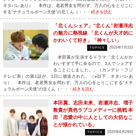
ネタバレあり） 本作は、老若男女を問わず、万人の心をとりこに
する“ナチュラルボーン天使”の北くん（・・・
続きを読む
「北くんシェア」“北くん”岩瀬洋志
の魅力に熱視線 「北くんが天才的に
かわいくて好き」「神々しい」
2025年7月2日
TOPICS
本田翼が主演するドラマ「北くんがか
わいすぎて手に余るので、3人でシェアす
ることにしました。」（カンテレ・フジ
テレビ系）の第1話が、1日に放送された。（※以下、ネタバレあ
り） 本作は、老若男女を問わず、万人の心をとりこにする“ナチ
ュラルボーン天使”の北くん（・・・
続きを読む
本田翼、志田未来、岩瀬洋志、増子
敦貴が異色ラブコメディーに挑戦 本
田「恋愛の中に人としての大切なこ
とが描かれている」
2025年6月29日
TOPICS