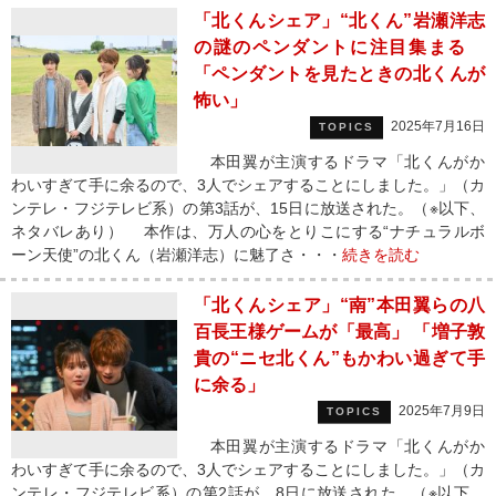
「北くんシェア」“北くん”岩瀬洋志
の謎のペンダントに注目集まる
「ペンダントを見たときの北くんが
怖い」
2025年7月16日
TOPICS
本田翼が主演するドラマ「北くんがか
わいすぎて手に余るので、3人でシェアすることにしました。」（カ
ンテレ・フジテレビ系）の第3話が、15日に放送された。（※以下、
ネタバレあり） 本作は、万人の心をとりこにする“ナチュラルボ
ーン天使”の北くん（岩瀬洋志）に魅了さ・・・
続きを読む
「北くんシェア」“南”本田翼らの八
百長王様ゲームが「最高」 「増子敦
貴の“ニセ北くん”もかわい過ぎて手
に余る」
2025年7月9日
TOPICS
本田翼が主演するドラマ「北くんがか
わいすぎて手に余るので、3人でシェアすることにしました。」（カ
ンテレ・フジテレビ系）の第2話が、8日に放送された。（※以下、