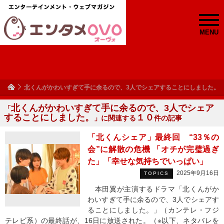
MENU
北くんがかわいすぎて手に余るので、3人でシェアすることにしました。
北くんがかわいすぎて手に余るので、3人でシェア
「
することにしました。
１０
」に関連する
件の記事
「北くんシェア」最終回 “33％の
会”に解散の危機 「オチが完璧過ぎ
た」「幸せな気持ちでいっぱい」
2025年9月16日
TOPICS
本田翼が主演するドラマ「北くんがか
わいすぎて手に余るので、3人でシェアす
ることにしました。」（カンテレ・フジ
テレビ系）の最終話が、16日に放送された。（※以下、ネタバレを