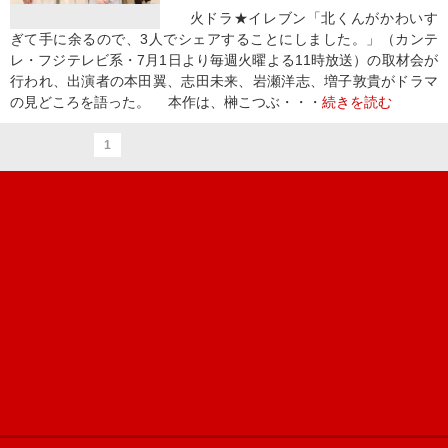
火ドラ★イレブン「北くんがかわいす
ぎて手に余るので、3人でシェアすることにしました。」（カンテ
レ・フジテレビ系・7月1日より毎週火曜よる11時放送）の取材会が
行われ、出演者の本田翼、志田未来、岩瀬洋志、増子敦貴がドラマ
の見どころを語った。 本作は、榊こつぶ・・・
続きを読む
1