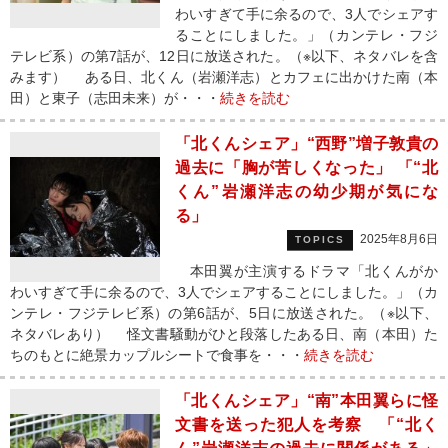
わいすぎて手に余るので、3人でシェアす
ることにしました。」（カンテレ・フジ
テレビ系）の第7話が、12日に放送された。（※以下、ネタバレを含
みます） ある日、北くん（岩瀬洋志）とカフェに出かけた南（本
田）と東子（志田未来）が・・・
続きを読む
「北くんシェア」“西野”増子敦貴の
過去に「胸が苦しくなった」 「“北
くん”岩瀬洋志の幼少期が気にな
る」
2025年8月6日
TOPICS
本田翼が主演するドラマ「北くんがか
わいすぎて手に余るので、3人でシェアすることにしました。」（カ
ンテレ・フジテレビ系）の第6話が、5日に放送された。（※以下、
ネタバレあり） 怪文書騒動がひと段落したある日、南（本田）た
ちのもとに絶景カップルシートで食事を・・・
続きを読む
「北くんシェア」“南”本田翼らに怪
文書を送った犯人を考察 「“北く