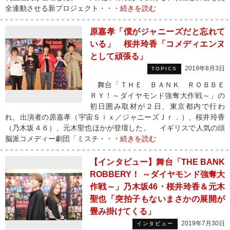
全連動させる新プロジェクト・・・
続きを読む
原嘉孝「僕がジャニーズだと忘れて
いる」 桜井玲香「コメディエンヌ
として頑張る」
2019年8月3日
TOPICS
舞台「ＴＨＥ ＢＡＮＫ ＲＯＢＢＥ
ＲＹ！～ダイヤモンド強奪大作戦～」の
初日囲み取材が２日、東京都内で行わ
れ、出演者の原嘉孝（宇宙Ｓｉｘ／ジャニーズＪｒ．）、桜井玲香
（乃木坂４６）、元木聖也ほかが登壇した。 イギリスで人気の頭
脳派コメディー劇団「ミスチ・・・
続きを読む
【インタビュー】舞台「THE BANK
ROBBERY！ ～ダイヤモンド強奪大
作戦～」乃木坂46・桜井玲香＆元木
聖也「突拍子もないまさかの展開が
畳み掛けてくる」
2019年7月30日
インタビュー