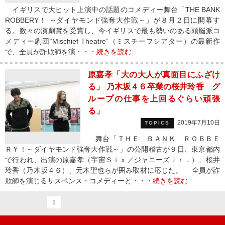
イギリスで大ヒット上演中の話題のコメディー舞台「THE BANK
ROBBERY！ ～ダイヤモンド強奪大作戦～」が８月２日に開幕す
る。数々の演劇賞を受賞し、今イギリスで最も勢いのある頭脳派コ
メディー劇団“Mischief Theatre”（ミスチーフシアター）の最新作
で、全員が詐欺師を演・・・
続きを読む
原嘉孝「大の大人が真面目にふざけ
る」 乃木坂４６卒業の桜井玲香 グ
ループの仕事を上回るぐらい頑張
る」
2019年7月10日
TOPICS
舞台「ＴＨＥ ＢＡＮＫ ＲＯＢＢＥ
ＲＹ！～ダイヤモンド強奪大作戦～」の公開稽古が９日、東京都内
で行われ、出演の原嘉孝（宇宙Ｓｉｘ／ジャニーズＪｒ．）、桜井
玲香（乃木坂４６）、元木聖也らが囲み取材に応じた。 全員が詐
欺師を演じるサスペンス・コメディーと・・・
続きを読む
1