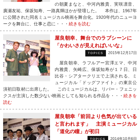
の朝夏まなと、中河内雅貴、実咲凛音、
廣瀬友祐、保坂知寿、一路真輝ほかが登壇した。 本作は、1967年
に公開された同名ミュージカル映画を舞台化。1920年代のニューヨ
ークを舞台に、仕事と恋に・・・
続きを読む
屋良朝幸、舞台でのラブシーンに
「かわいさが見えればいいな」
2015年12月17日
TOPICS
屋良朝幸、ラフルアー宮澤エマ、中河
内雅貴、矢崎広、保坂知寿が１７日、日
比谷・シアタークリエで上演される、ミ
ュージカル「ドッグファイト」の東京公
演初日取材に出席した。 このミュージカルは、リバー・フェニッ
クスが主演した数少ない映画としても知られる作品を・・・
続きを
読む
屋良朝幸「前回より色気が出ている
と言われます」 主演ミュージカル
「道化の瞳」が初日
2014年10月6日
TOPICS