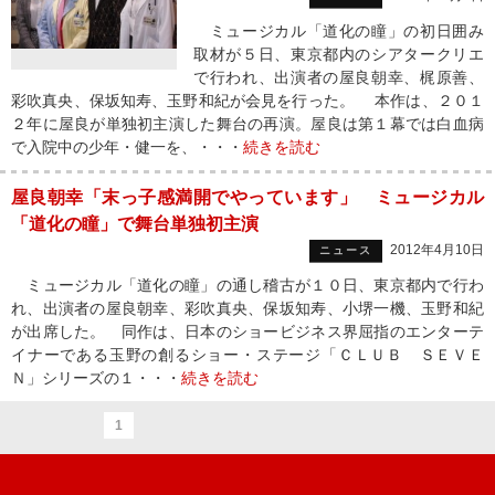
ミュージカル「道化の瞳」の初日囲み
取材が５日、東京都内のシアタークリエ
で行われ、出演者の屋良朝幸、梶原善、
彩吹真央、保坂知寿、玉野和紀が会見を行った。 本作は、２０１
２年に屋良が単独初主演した舞台の再演。屋良は第１幕では白血病
で入院中の少年・健一を、・・・
続きを読む
屋良朝幸「末っ子感満開でやっています」 ミュージカル
「道化の瞳」で舞台単独初主演
2012年4月10日
ニュース
ミュージカル「道化の瞳」の通し稽古が１０日、東京都内で行わ
れ、出演者の屋良朝幸、彩吹真央、保坂知寿、小堺一機、玉野和紀
が出席した。 同作は、日本のショービジネス界屈指のエンターテ
イナーである玉野の創るショー・ステージ「ＣＬＵＢ ＳＥＶＥ
Ｎ」シリーズの１・・・
続きを読む
1