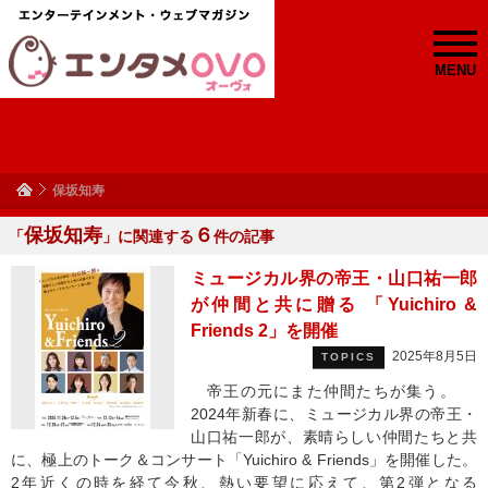
MENU
保坂知寿
保坂知寿
６
「
」に関連する
件の記事
ミュージカル界の帝王・山口祐一郎
が仲間と共に贈る 「Yuichiro &
Friends 2」を開催
2025年8月5日
TOPICS
帝王の元にまた仲間たちが集う。
2024年新春に、ミュージカル界の帝王・
山口祐一郎が、素晴らしい仲間たちと共
に、極上のトーク＆コンサート「Yuichiro & Friends」を開催した。
2年近くの時を経て今秋、熱い要望に応えて、第2弾となる