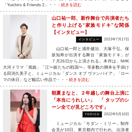
「Yuichiro & Friends 2」・・・
続きを読む
山口祐一郎、新作舞台で共演者たち
と作り上げる“家族モドキ”な関係
【インタビュー】
2023年7月17日
インタビュー
山口祐一郎と浦井健治、大塚千弘、保
坂知寿が出演する舞台「家族モドキ」が
７月26日から上演される。本作は、NHK
大河ドラマ「篤姫」「江〜姫たちの戦国〜」等多数の脚本を手掛け
る田渕久美子と、ミュージカル「ダンス オブ ヴァンパイア」「ロー
マの休日」など幅広い作品で・・・
続きを読む
朝夏まなと、２年越しの舞台上演に
「本当にうれしい」 「 タップのシ
ーン全てが見どころです」
2022年5月10日
TOPICS
ミュージカル「モダン・ミリー」制作
会見が10日、東京都内で行われ、出演者