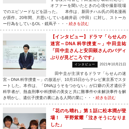
オファーを聞いたときの心境や撮影現場
でのエピソードなどを語った。 本作は、新田チハル氏の同名漫画
が原作。20年間、片思いしている維井莇（中田）に対し、ストーカ
ー行為をしているOL・鏡蔦子・・・
続きを読む
【インタビュー】ドラマ「らせんの
迷宮～DNA 科学捜査～」中田圭祐
「田中圭さんと安田顕さんのバディ
ぶりが見どころです」
2021年10月21日
インタビュー
田中圭が主演するドラマ「らせんの迷
宮～DNA 科学捜査～」の放送が、10月15日からテレビ東京系でスタ
ートした。本作は、「DNAはうそをつかない」が口癖の天才遺伝子
科学者が、熱血刑事や科捜研の美女と共に難事件や未解決事件を解
き明かし、遺伝子捜査の裏にある人間の業に・・・
続きを読む
「花のち晴れ」第１話に松本潤が登
場！ 平野紫耀「泣きそうになりま
した」