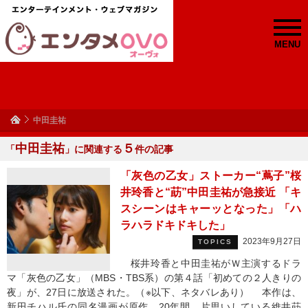
MENU
中田圭祐
中田圭祐
５
「
」に関連する
件の記事
「灰色の乙女」ストーカー“蔦子”桜
井玲香と“莇”中田圭祐が急接近 「キ
スシーンはキャーッとなった」「ハ
ラハラドキドキした」
2023年9月27日
TOPICS
桜井玲香と中田圭祐がＷ主演するドラ
マ「灰色の乙女」（MBS・TBS系）の第４話「初めての２人きりの
夜」が、27日に放送された。（※以下、ネタバレあり） 本作は、
新田チハル氏の同名漫画が原作。20年間、片思いしている維井莇