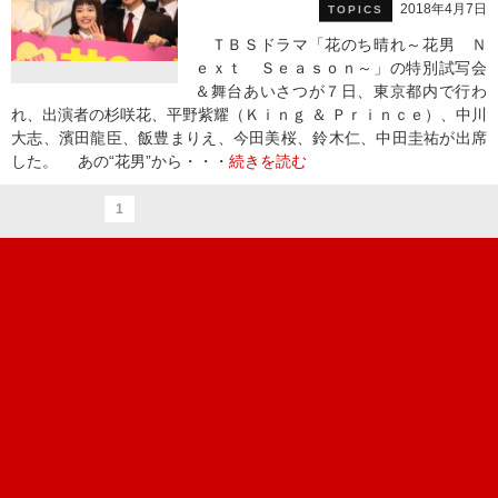
2018年4月7日
TOPICS
ＴＢＳドラマ「花のち晴れ～花男 Ｎ
ｅｘｔ Ｓｅａｓｏｎ～」の特別試写会
＆舞台あいさつが７日、東京都内で行わ
れ、出演者の杉咲花、平野紫耀（Ｋｉｎｇ ＆ Ｐｒｉｎｃｅ）、中川
大志、濱田龍臣、飯豊まりえ、今田美桜、鈴木仁、中田圭祐が出席
した。 あの“花男”から・・・
続きを読む
1