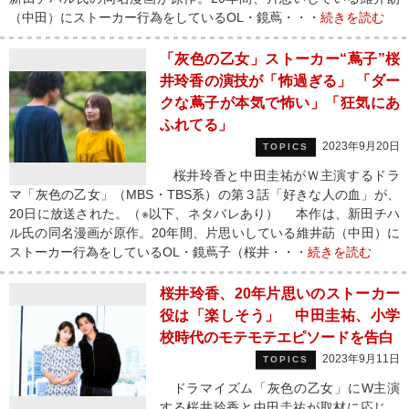
（中田）にストーカー行為をしているOL・鏡蔦・・・
続きを読む
「灰色の乙女」ストーカー“蔦子”桜
井玲香の演技が「怖過ぎる」 「ダー
クな蔦子が本気で怖い」「狂気にあ
ふれてる」
2023年9月20日
TOPICS
桜井玲香と中田圭祐がＷ主演するドラ
マ「灰色の乙女」（MBS・TBS系）の第３話「好きな人の血」が、
20日に放送された。（※以下、ネタバレあり） 本作は、新田チハ
ル氏の同名漫画が原作。20年間、片思いしている維井莇（中田）に
ストーカー行為をしているOL・鏡蔦子（桜井・・・
続きを読む
桜井玲香、20年片思いのストーカー
役は「楽しそう」 中田圭祐、小学
校時代のモテモテエピソードを告白
2023年9月11日
TOPICS
ドラマイズム「灰色の乙女」にW主演
する桜井玲香と中田圭祐が取材に応じ、