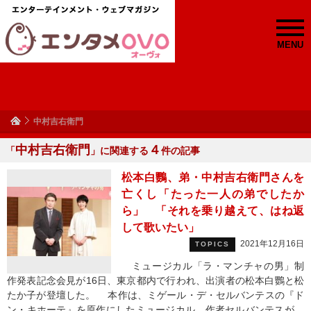
MENU
中村吉右衛門
中村吉右衛門
４
「
」に関連する
件の記事
松本白鸚、弟・中村吉右衛門さんを
亡くし「たった一人の弟でしたか
ら」 「それを乗り越えて、はね返
して歌いたい」
2021年12月16日
TOPICS
ミュージカル「ラ・マンチャの男」制
作発表記念会見が16日、東京都内で行われ、出演者の松本白鸚と松
たか子が登壇した。 本作は、ミゲール・デ・セルバンテスの『ド
ン・キホーテ』を原作にしたミュージカル。作者セルバンテスが、