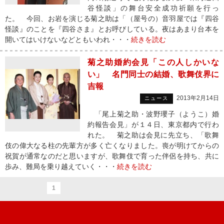
谷怪談」の舞台安全成功祈願を行っ
た。 今回、お岩を演じる菊之助は「（屋号の）音羽屋では『四谷
怪談』のことを『四谷さま』とお呼びしている。夜はあまり台本を
開いてはいけないなどともいわれ・・・
続きを読む
菊之助婚約会見「この人しかいな
い」 名門同士の結婚、歌舞伎界に
吉報
2013年2月14日
ニュース
「尾上菊之助・波野瓔子（ようこ）婚
約報告会見」が１４日、東京都内で行わ
れた。 菊之助は会見に先立ち、「歌舞
伎の偉大なる柱の先輩方が多く亡くなりました。喪が明けてからの
祝賀が通常なのだと思いますが、歌舞伎で育った伴侶を持ち、共に
歩み、難局を乗り越えていく・・・
続きを読む
1