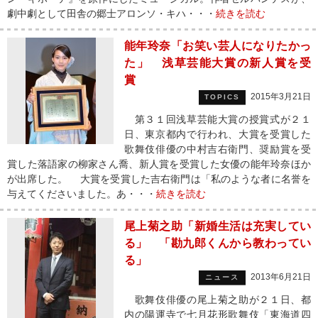
劇中劇として田舎の郷士アロンソ・キハ・・・
続きを読む
能年玲奈「お笑い芸人になりたかっ
た」 浅草芸能大賞の新人賞を受
賞
2015年3月21日
TOPICS
第３１回浅草芸能大賞の授賞式が２１
日、東京都内で行われ、大賞を受賞した
歌舞伎俳優の中村吉右衛門、奨励賞を受
賞した落語家の柳家さん喬、新人賞を受賞した女優の能年玲奈ほか
が出席した。 大賞を受賞した吉右衛門は「私のような者に名誉を
与えてくださいました。あ・・・
続きを読む
尾上菊之助「新婚生活は充実してい
る」 「勘九郎くんから教わってい
る」
2013年6月21日
ニュース
歌舞伎俳優の尾上菊之助が２１日、都
内の陽運寺で七月花形歌舞伎「東海道四