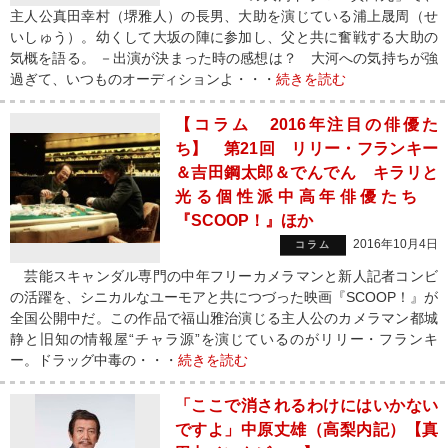
主人公真田幸村（堺雅人）の長男、大助を演じている浦上晟周（せ
いしゅう）。幼くして大坂の陣に参加し、父と共に奮戦する大助の
気概を語る。 －出演が決まった時の感想は？ 大河への気持ちが強
過ぎて、いつものオーディションよ・・・
続きを読む
【コラム 2016年注目の俳優た
ち】 第21回 リリー・フランキー
＆吉田鋼太郎＆でんでん キラリと
光る個性派中高年俳優たち
『SCOOP！』ほか
2016年10月4日
コラム
芸能スキャンダル専門の中年フリーカメラマンと新人記者コンビ
の活躍を、シニカルなユーモアと共につづった映画『SCOOP！』が
全国公開中だ。この作品で福山雅治演じる主人公のカメラマン都城
静と旧知の情報屋“チャラ源”を演じているのがリリー・フランキ
ー。ドラッグ中毒の・・・
続きを読む
「ここで消されるわけにはいかない
ですよ」中原丈雄（高梨内記）【真