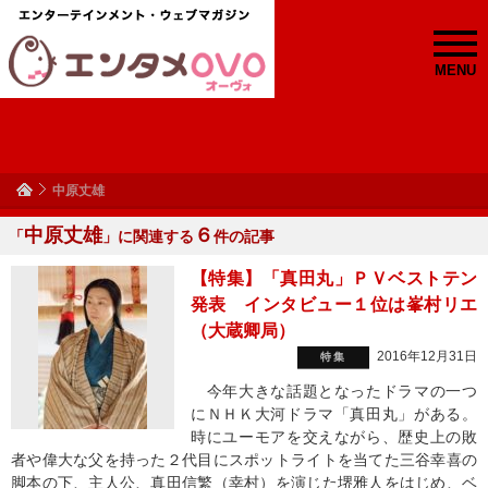
MENU
中原丈雄
中原丈雄
６
「
」に関連する
件の記事
【特集】「真田丸」ＰＶベストテン
発表 インタビュー１位は峯村リエ
（大蔵卿局）
2016年12月31日
特集
今年大きな話題となったドラマの一つ
にＮＨＫ大河ドラマ「真田丸」がある。
時にユーモアを交えながら、歴史上の敗
者や偉大な父を持った２代目にスポットライトを当てた三谷幸喜の
脚本の下、主人公、真田信繁（幸村）を演じた堺雅人をはじめ、ベ