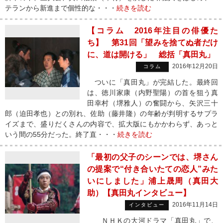
テランから新進まで個性的な・・・
続きを読む
【コラム 2016年注目の俳優た
ち】 第31回「望みを捨てぬ者だけ
に、道は開ける」 総括「真田丸」
2016年12月20日
コラム
ついに「真田丸」が完結した。最終回
は、徳川家康（内野聖陽）の首を狙う真
田幸村（堺雅人）の奮闘から、矢沢三十
郎（迫田孝也）との別れ、佐助（藤井隆）の年齢が判明するサプラ
イズまで、盛りだくさんの内容で、拡大版にもかかわらず、あっと
いう間の55分だった。終了直・・・
続きを読む
「最初の父子のシーンでは、堺さん
の提案で“付き合いたての恋人”みた
いにしました」浦上晟周（真田大
助）【真田丸インタビュー】
2016年11月14日
インタビュー
ＮＨＫの大河ドラマ「真田丸」で、