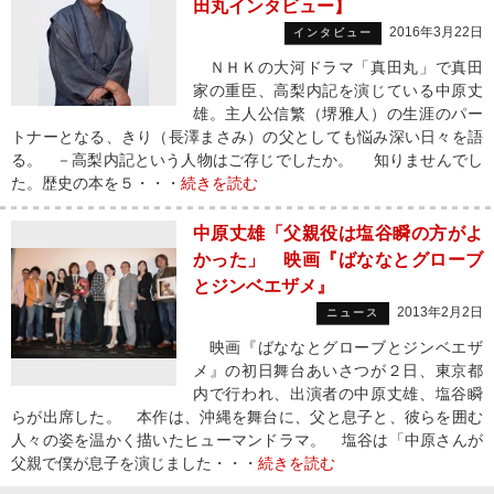
田丸インタビュー】
2016年3月22日
インタビュー
ＮＨＫの大河ドラマ「真田丸」で真田
家の重臣、高梨内記を演じている中原丈
雄。主人公信繁（堺雅人）の生涯のパー
トナーとなる、きり（長澤まさみ）の父としても悩み深い日々を語
る。 －高梨内記という人物はご存じでしたか。 知りませんでし
た。歴史の本を５・・・
続きを読む
中原丈雄「父親役は塩谷瞬の方がよ
かった」 映画『ばななとグローブ
とジンベエザメ』
2013年2月2日
ニュース
映画『ばななとグローブとジンベエザ
メ』の初日舞台あいさつが２日、東京都
内で行われ、出演者の中原丈雄、塩谷瞬
らが出席した。 本作は、沖縄を舞台に、父と息子と、彼らを囲む
人々の姿を温かく描いたヒューマンドラマ。 塩谷は「中原さんが
父親で僕が息子を演じました・・・
続きを読む