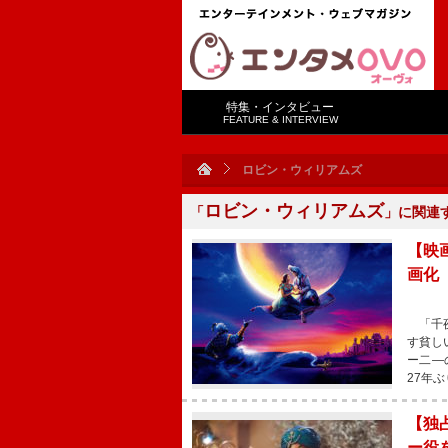
特集・インタビュー
FEATURE & INTERVIEW
ロビン・ウィリアムズ
ロビン・ウィリアムズ
「
」に関連
【映
画化
「千夜
す貧し
ー二―
27年
【独
ー役