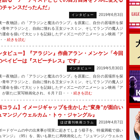
のチャンスだったんだ」
2019年6月3日
インタビュー
一夜物語」の「アラジンと魔法のランプ」を原案に、自分の居場所を探
い青年アラジンと、自由に憧れる王女ジャスミン、そしてランプの魔人ジ
の運命を描いて大ヒットを記録したディズニーのアニメーション映画『ア
・・
続きを読む
ンタビュー】『アラジン』作曲アラン・メンケン「今回
のベイビーは『スピーチレス』です」
2019年5月30日
インタビュー
一夜物語」の「アラジンと魔法のランプ」を原案に、自分の居場所を探
い青年アラジンと、自由に憧れる王女ジャスミン、そしてランプの魔人ジ
の運命を描いて大ヒットを記録したディズニーのアニメーション映画『ア
』が新たに実写映画化され、６月７日・・・
続きを読む
画コラム】イメージギャップを生かした“変身”が面白い
ュマンジ／ウェルカム・トゥ・ジャングル』
2018年4月7日
ほぼ週刊映画コラム
ードゲームの中の出来事が現実に起きてしまう様子を、特撮満載で描い
ュマンジ』（95）を、装いも新たに再映画化した『ジュマンジ／ウェルカ