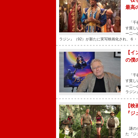
最高
「千夜
す貧し
ー二―
ラジン』（92）が新たに実写映画化され、６・
【イ
の僕
「千夜
す貧し
ー二―
ラジン
【映
『ジ
謎のボ
た『ジ