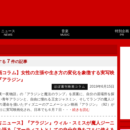
ニュース
音楽
特別企画
NEWS
MUSIC
PR
７
する
件の記事
画コラム】女性の主張や生き方の変化を象徴する実写映
『アラジン』
2019年6月15日
ほぼ週刊映画コラム
一夜物語」の「アラジンと魔法のランプ」を原案に、自分の居場所を探
い青年アラジンと、自由に憧れる王女ジャスミン、そしてランプの魔人ジ
の運命を描いたディズニーのアニメーション映画『アラジン』（92）が
ぶりに実写映画化され、日本でも６月７日・・・
続きを読む
占ニュース】『アラジン』ウィル・スミスが魔人ジーニ
を語る「アーティストとしての自分自身をフルに使える