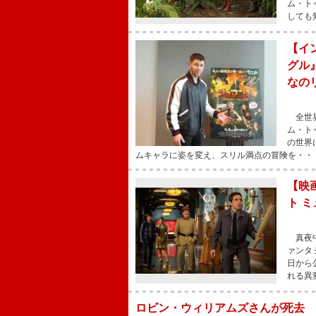
ム・ト
しても
【イ
グル
なの
全世界
ム・ト
の世界
ムキャラに姿を変え、スリル満点の冒険を・・
【映
ト 
真夜中
ァンタ
日から
れる異
ロビン・ウィリアムズさんが死去 