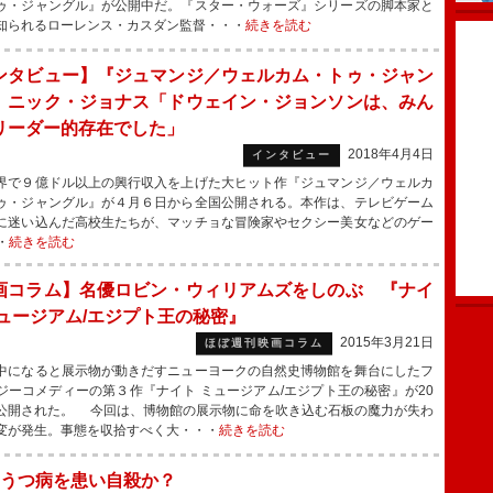
ゥ・ジャングル』が公開中だ。『スター・ウォーズ』シリーズの脚本家と
知られるローレンス・カスダン監督・・・
続きを読む
ンタビュー】『ジュマンジ／ウェルカム・トゥ・ジャン
』ニック・ジョナス「ドウェイン・ジョンソンは、みん
リーダー的存在でした」
2018年4月4日
インタビュー
で９億ドル以上の興行収入を上げた大ヒット作『ジュマンジ／ウェルカ
ゥ・ジャングル』が４月６日から全国公開される。本作は、テレビゲーム
に迷い込んだ高校生たちが、マッチョな冒険家やセクシー美女などのゲー
・
続きを読む
画コラム】名優ロビン・ウィリアムズをしのぶ 『ナイ
ミュージアム/エジプト王の秘密』
2015年3月21日
ほぼ週刊映画コラム
になると展示物が動きだすニューヨークの自然史博物館を舞台にしたフ
ジーコメディーの第３作『ナイト ミュージアム/エジプト王の秘密』が20
公開された。 今回は、博物館の展示物に命を吹き込む石板の魔力が失わ
変が発生。事態を収拾すべく大・・・
続きを読む
うつ病を患い自殺か？