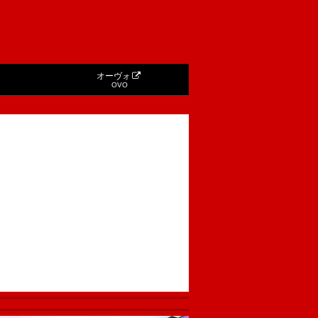
オーヴォ
OVO