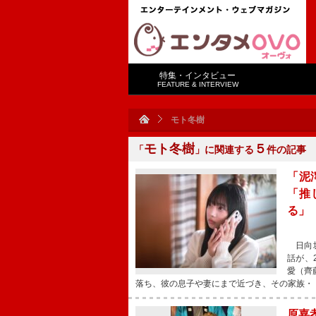
特集・インタビュー
FEATURE & INTERVIEW
モト冬樹
モト冬樹
５
「
」に関連する
件の記事
「泥
「推
る」
日向坂
話が、
愛（齊
落ち、彼の息子や妻にまで近づき、その家族・
原嘉