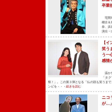
卒業
宅間孝
稽古＆
奈、浜
演出・
【イ
笑う
う一
感情
温かな
「タク
祭！」。この第３弾となる「仏の顔も笑うまで
ンビを・・・
続きを読む
ニコ
が…