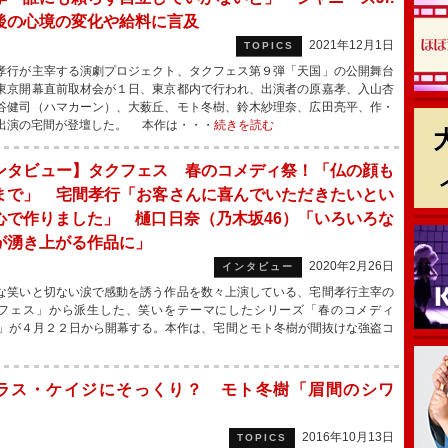
後の心境の変化や給料に言及
2021年12月1日
TOPICS
行が主宰する演劇プロジェクト、タクフェス第９弾「天国」の公開舞台
東京開幕直前取材会が１日、東京都内で行われ、出演者の原嘉孝、入山杏
谷健司（ハマカーン）、大薮丘、モト冬樹、鈴木紗理奈、広田亮平、作・
出演の宅間が登壇した。 本作は・・・
続きを読む
ンタビュー】タクフェス 春のコメディ祭！「仏の顔も
まで」 宅間孝行「お客さんに喜んでいただきたいとい
心で作りました」 樋口日奈（乃木坂46）「いろいろな
が湧き上がる作品に」
2020年2月26日
インタビュー
笑いと切ない涙で感動を誘う作品を数々上演している、宅間孝行主宰の
フェス」から派生した、笑いをテーマにしたシリーズ「春のコメディ
」が４月２２日から開幕する。本作は、宅間とモト冬樹が間抜けな強盗コ
ラス・ケイジにそっくり？ モト冬樹「眉間のシワ
」
2016年10月13日
TOPICS