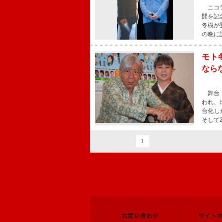
ニコラ
開を記
冬樹が
の晩に
モト
なら
舞台「
われ、
台化し
そして
1