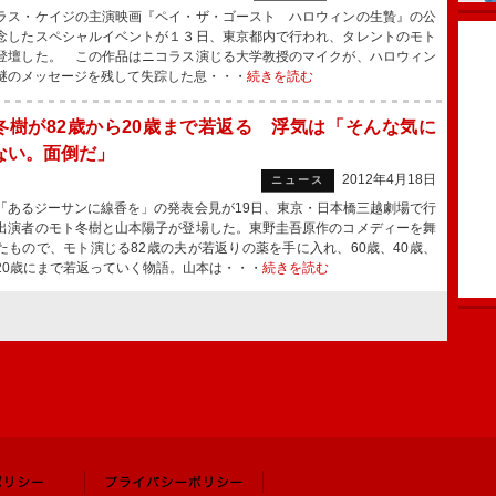
ス・ケイジの主演映画『ペイ・ザ・ゴースト ハロウィンの生贄』の公
念したスペシャルイベントが１３日、東京都内で行われ、タレントのモト
登壇した。 この作品はニコラス演じる大学教授のマイクが、ハロウィン
謎のメッセージを残して失踪した息・・・
続きを読む
冬樹が82歳から20歳まで若返る 浮気は「そんな気に
ない。面倒だ」
2012年4月18日
ニュース
あるジーサンに線香を」の発表会見が19日、東京・日本橋三越劇場で行
出演者のモト冬樹と山本陽子が登場した。東野圭吾原作のコメディーを舞
たもので、モト演じる82歳の夫が若返りの薬を手に入れ、60歳、40歳、
20歳にまで若返っていく物語。山本は・・・
続きを読む