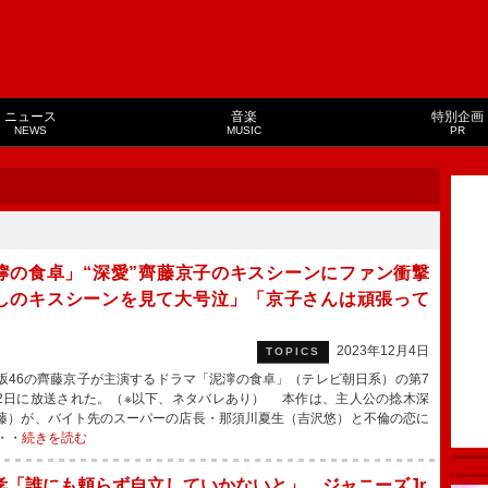
ニュース
音楽
特別企画
NEWS
MUSIC
PR
濘の食卓」“深愛”齊藤京子のキスシーンにファン衝撃
しのキスシーンを見て大号泣」「京子さんは頑張って
2023年12月4日
TOPICS
46の齊藤京子が主演するドラマ「泥濘の食卓」（テレビ朝日系）の第7
2日に放送された。（※以下、ネタバレあり） 本作は、主人公の捻木深
藤）が、バイト先のスーパーの店長・那須川夏生（吉沢悠）と不倫の恋に
・・
続きを読む
孝「誰にも頼らず自立していかないと」 ジャニーズJr.