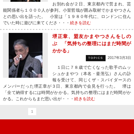
お別れ会が２日、東京都内で営まれ、芸
能関係者ら１０００人が参列。小室哲哉が囲み取材でかまやつさん
との思い出を語った。 小室は「１９８０年代に、ロンドンに住ん
でいた時に遊びに来てくださ・・・
続きを読む
堺正章、盟友かまやつさんをしの
ぶ 「気持ちの整理にはまだ時間が
かかる」
2017年3月3日
TOPICS
１日に７８歳で亡くなった歌手のムッ
シュかまやつ（本名・釜萢弘）さんの訃
報を受けて、同じくザ・スパイダースの
メンバーだった堺正章が３日、東京都内で会見を行った。 堺は
「全て納得するには時間がかかる。気持ちの整理にはまだ時間がか
かる。これからもまだ思い出が・・・
続きを読む
1