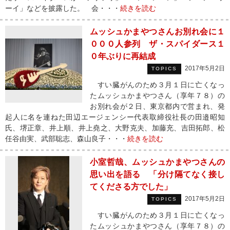
ーイ」などを披露した。 会・・・
続きを読む
ムッシュかまやつさんお別れ会に１
０００人参列 ザ・スパイダース１
０年ぶりに再結成
2017年5月2日
TOPICS
すい臓がんのため３月１日に亡くなっ
たムッシュかまやつさん（享年７８）の
お別れ会が２日、東京都内で営まれ、発
起人に名を連ねた田辺エージェンシー代表取締役社長の田邉昭知
氏、堺正章、井上順、井上堯之、大野克夫、加藤充、吉田拓郎、松
任谷由実、武部聡志、森山良子・・・
続きを読む
小室哲哉、ムッシュかまやつさんの
思い出を語る 「分け隔てなく接し
てくださる方でした」
2017年5月2日
TOPICS
すい臓がんのため３月１日に亡くなっ
たムッシュかまやつさん（享年７８）の