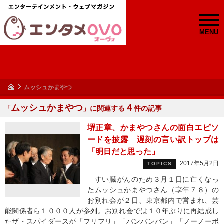
MENU
ムッシュかまやつ
ムッシュかまやつ
４
「
」に関連する
件の記事
堺正章、かまやつさんの面白エピソ
ードを披露 遅刻の言い訳トップは
「明日だと思った」
2017年5月2日
TOPICS
すい臓がんのため３月１日に亡くなっ
たムッシュかまやつさん（享年７８）の
お別れ会が２日、東京都内で営まれ、芸
能関係者ら１０００人が参列。お別れ会では１０年ぶりに再結成し
たザ・スパイダースが「フリフリ」「バンバンバン」「ノーノーボ