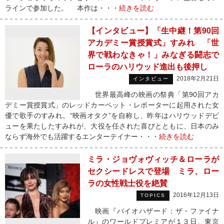
ラインで参加した。 本作は・・・
続きを読む
【インタビュー】「生中継！第90回
アカデミー賞授賞式」すみれ 「世
界で戦わなきゃ！」みなぎる闘志で
ローラのハリウッド進出も後押し
2018年2月21日
インタビュー
世界最高峰の映画の祭典「第90回アカ
デミー賞授賞式」のレッドカーペット・レポーターに起用された女
優で歌手のすみれ。“映画オタク”を自称し、昨年はハリウッドデビ
ューを果たしたすみれが、大役を任された喜びとともに、日本のみ
ならず海外でも活躍するエンターテイナー・・・
続きを読む
ミラ・ジョヴォヴィッチ＆ローラが
セクシードレスで登場 ミラ、ロー
ラの女性戦士役を絶賛
2016年12月13日
TOPICS
映画『バイオハザード：ザ・ファイナ
ル』のワールドプレミアが１３日、東京