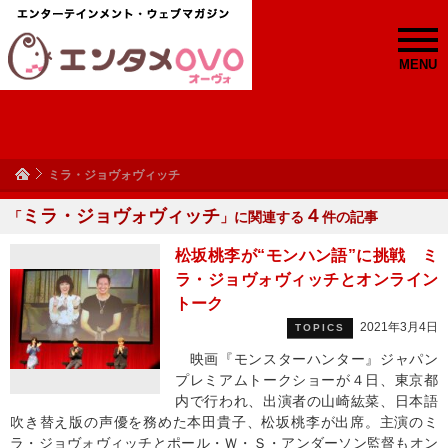
MENU
ミラ・ジョヴォヴィッチ
ミラ・ジョヴォヴィッチ
４
「
」に関連する
件の記事
松坂桃李が“モンハン語”に挑戦 ミ
ラ・ジョヴォヴィッチとオンライン
トーク
2021年3月4日
TOPICS
映画『モンスターハンター』ジャパン
プレミアムトークショーが４日、東京都
内で行われ、出演者の山崎紘菜、日本語
吹き替え版の声優を務めた本田貴子、松坂桃李が出席。主演のミ
ラ・ジョヴォヴィッチとポール・Ｗ・Ｓ・アンダーソン監督もオン