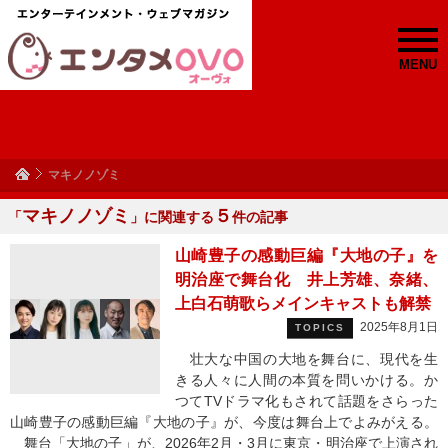
MENU
マキノノゾミ
マキノノゾミ
５
「
」に関連する
件の記事
山崎豊子の感動巨編『大地の子』を
明治座で舞台化 井上芳雄、奈緒、
上白石萌歌らメインキャストも解禁
2025年8月1日
TOPICS
壮大な中国の大地を舞台に、現代を生
きる人々に人間の本質を問いかける。か
つてTVドラマ化もされて話題をさらった
山崎豊子の感動巨編『大地の子』が、今度は舞台上でよみがえる。
舞台「大地の子」が、2026年2月・3月に東京・明治座で上演され