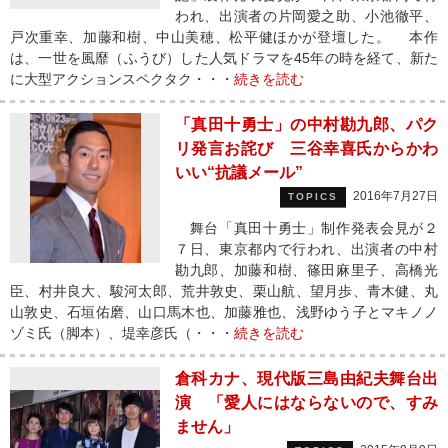
われ、出演者の片岡愛之助、小池徹平、
戸次重幸、加藤和樹、中山美穂、松平健ほかが登壇した。 本作
は、一世を風靡（ふうび）した人気ドラマを45年の時を経て、新た
に大型アクションスペクタク・・・
続きを読む
「真田十勇士」の中村勘九郎、パク
リ発言お詫び 三谷幸喜氏からかわ
いい“抗議メール”
2016年7月27日
TOPICS
舞台「真田十勇士」制作発表会見が２
７日、東京都内で行われ、出演者の中村
勘九郎、加藤和樹、篠田麻里子、高橋光
臣、村井良大、駿河太郎、荒井敦史、栗山航、望月歩、青木健、丸
山敦史、石垣佑磨、山口馬木也、加藤雅也、浅野ゆう子とマキノノ
ゾミ氏（脚本）、堤幸彦氏（・・・
続きを読む
倉科カナ、現代版三島由紀夫舞台出
演 「愛人にはならないので、すみ
ません」