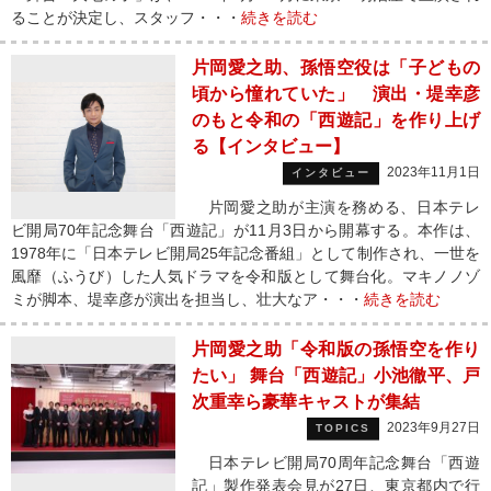
ることが決定し、スタッフ・・・
続きを読む
片岡愛之助、孫悟空役は「子どもの
頃から憧れていた」 演出・堤幸彦
のもと令和の「西遊記」を作り上げ
る【インタビュー】
2023年11月1日
インタビュー
片岡愛之助が主演を務める、日本テレ
ビ開局70年記念舞台「西遊記」が11月3日から開幕する。本作は、
1978年に「日本テレビ開局25年記念番組」として制作され、一世を
風靡（ふうび）した人気ドラマを令和版として舞台化。マキノノゾ
ミが脚本、堤幸彦が演出を担当し、壮大なア・・・
続きを読む
片岡愛之助「令和版の孫悟空を作り
たい」 舞台「西遊記」小池徹平、戸
次重幸ら豪華キャストが集結
2023年9月27日
TOPICS
日本テレビ開局70周年記念舞台「西遊
記」製作発表会見が27日、東京都内で行