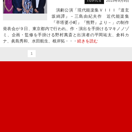
2015年9月9日
TOPICS
演劇公演「現代能楽集ＶＩＩＩ『道玄
坂綺譚』－三島由紀夫作 近代能楽集
『卒塔婆小町』『熊野』より－」の制作
発表会が９日、東京都内で行われ、作・演出を手掛けるマキノノゾ
ミ、企画・監修を手掛ける野村萬斎と出演者の平岡祐太、倉科カ
ナ、眞島秀和、水田航生、根岸拓・・・
続きを読む
1