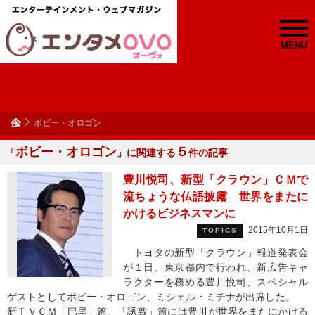
MENU
ボビー・オロゴン
ボビー・オロゴン
５
「
」に関連する
件の記事
豊川悦司、新型「クラウン」ＣＭで
流ちょうな仏語披露 世界をまたに
かけるビジネスマンに
2015年10月1日
TOPICS
トヨタの新型「クラウン」報道発表会
が１日、東京都内で行われ、新広告キャ
ラクターを務める豊川悦司、スペシャル
ゲストとしてボビー・オロゴン、ミシェル・ミチナが出席した。
新ＴＶＣＭ「巴里」篇、「誘致」篇には豊川が世界をまたにかける