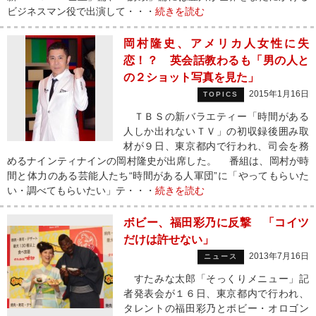
ビジネスマン役で出演して・・・
続きを読む
岡村隆史、アメリカ人女性に失
恋！？ 英会話教わるも「男の人と
の２ショット写真を見た」
2015年1月16日
TOPICS
ＴＢＳの新バラエティー「時間がある
人しか出れないＴＶ」の初収録後囲み取
材が９日、東京都内で行われ、司会を務
めるナインティナインの岡村隆史が出席した。 番組は、岡村が時
間と体力のある芸能人たち“時間がある人軍団”に「やってもらいた
い・調べてもらいたい」テ・・・
続きを読む
ボビー、福田彩乃に反撃 「コイツ
だけは許せない」
2013年7月16日
ニュース
すたみな太郎「そっくりメニュー」記
者発表会が１６日、東京都内で行われ、
タレントの福田彩乃とボビー・オロゴン