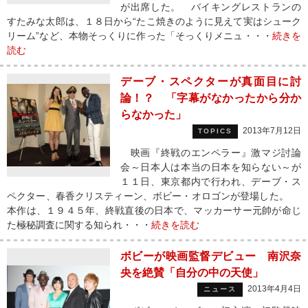
が出席した。 バイキングレストランの
すたみな太郎は、１８日から“たこ焼きのように見えて実はシューク
リーム”など、本物そっくりに作った「そっくりメニュ・・・
続きを
読む
デーブ・スペクターが真面目に討
論！？ 「字幕がなかったから分か
らなかった」
2013年7月12日
TOPICS
映画『終戦のエンペラー』激マジ討論
会～日本人は本当の日本を知らない～が
１１日、東京都内で行われ、デーブ・ス
ペクター、春香クリスティーン、ボビー・オロゴンが登場した。
本作は、１９４５年、終戦直後の日本で、マッカーサー元帥が命じ
た極秘調査に関する知られ・・・
続きを読む
ボビーが映画監督デビュー 南沢奈
央を絶賛「自分の中の天使」
2013年4月4日
ニュース