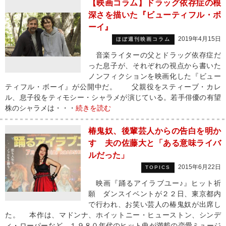
【映画コラム】ドラッグ依存症の根
深さを描いた『ビューティフル・ボ
ーイ』
2019年4月15日
ほぼ週刊映画コラム
音楽ライターの父とドラッグ依存症だ
った息子が、それぞれの視点から書いた
ノンフィクションを映画化した『ビュー
ティフル・ボーイ』が公開中だ。 父親役をスティーブ・カレ
ル、息子役をティモシー・シャラメが演じている。若手俳優の有望
株のシャラメは・・・
続きを読む
椿鬼奴、後輩芸人からの告白を明か
す 夫の佐藤大と「ある意味ライバ
ルだった」
2015年6月22日
TOPICS
映画『踊るアイラブユー♪』ヒット祈
願 ダンスイベントが２２日、東京都内
で行われ、お笑い芸人の椿鬼奴が出席し
た。 本作は、マドンナ、ホイットニー・ヒューストン、シンデ
ィ・ローパーなど、１９８０年代のヒット曲が満載の恋愛ミュージ