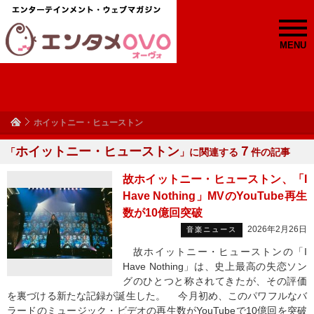
MENU
ホイットニー・ヒューストン
ホイットニー・ヒューストン
７
「
」に関連する
件の記事
故ホイットニー・ヒューストン、「I
Have Nothing」MVのYouTube再生
数が10億回突破
2026年2月26日
音楽ニュース
故ホイットニー・ヒューストンの「I
Have Nothing」は、史上最高の失恋ソン
グのひとつと称されてきたが、その評価
を裏づける新たな記録が誕生した。 今月初め、このパワフルなバ
ラードのミュージック・ビデオの再生数がYouTubeで10億回を突破