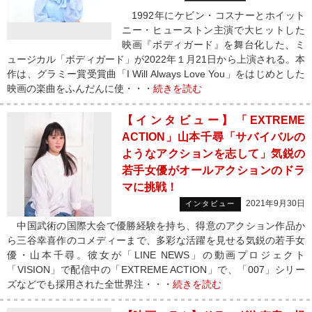
1992年にケビン・コスナーとホイット
ニー・ヒューストン主演で大ヒットした
映画『ボディガード』を舞台化した、ミ
ュージカル「ボディガード」が2022年１月21日から上演される。本
作は、グラミー賞受賞曲「I Will Always Love You」をはじめとした
映画の楽曲をふんだんに使・・・
続きを読む
【インタビュー】「EXTREME
ACTION」山本千尋「サバイバルの
ようなアクションを志して」気鋭の
若手女優がオールアクションのドラ
マに挑戦！
2021年9月30日
インタビュー
中国武術の国際大会で優勝経験を持ち、得意のアクション作品か
ら三谷幸喜作のコメディーまで、多彩な活躍を見せる気鋭の若手女
優・山本千尋。彼女が「LINE NEWS」の動画プロジェクト
「VISION」で配信中の「EXTREME ACTION」で、「007」シリー
ズなどでも採用された全世界注・・・
続きを読む