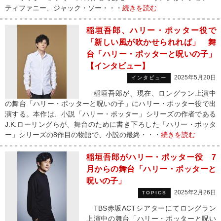
ティファニー、ジャック・ソー・・・
続きを読む
稲垣吾郎、ハリー・ポッター役で
「新しい風が吹かせられれば」 舞
台「ハリー・ポッターと呪いの子」
【インタビュー】
2025年5月20日
インタビュー
稲垣吾郎が、現在、ロングラン上演中
の舞台「ハリー・ポッターと呪いの子」にハリー・ポッター役で出
演する。本作は、小説「ハリー・ポッター」シリーズの作者である
J.K.ローリングらが、舞台のために書き下ろした「ハリー・ポッタ
ー」シリーズの8作目の物語で、小説の最終・・・
続きを読む
稲垣吾郎がハリー・ポッター役 7
月からの舞台「ハリー・ポッターと
呪いの子」
2025年2月26日
TOPICS
TBS赤坂ACTシアターにてロングラン
上演中の舞台「ハリー・ポッターと呪い