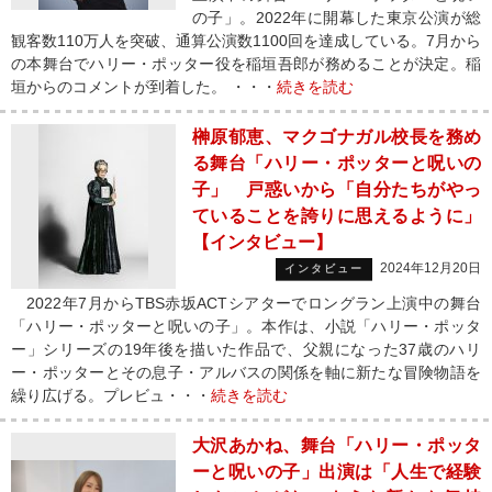
の子」。2022年に開幕した東京公演が総
観客数110万人を突破、通算公演数1100回を達成している。7月から
の本舞台でハリー・ポッター役を稲垣吾郎が務めることが決定。稲
垣からのコメントが到着した。 ・・・
続きを読む
榊原郁恵、マクゴナガル校長を務め
る舞台「ハリー・ポッターと呪いの
子」 戸惑いから「自分たちがやっ
ていることを誇りに思えるように」
【インタビュー】
2024年12月20日
インタビュー
2022年7月からTBS赤坂ACTシアターでロングラン上演中の舞台
「ハリー・ポッターと呪いの子」。本作は、小説「ハリー・ポッタ
ー」シリーズの19年後を描いた作品で、父親になった37歳のハリ
ー・ポッターとその息子・アルバスの関係を軸に新たな冒険物語を
繰り広げる。プレビュ・・・
続きを読む
大沢あかね、舞台「ハリー・ポッタ
ーと呪いの子」出演は「人生で経験