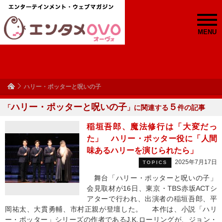
MENU
ハリー・ポッターと呪いの子
ハリー・ポッターと呪いの子
５
「
」に関連する
件の記事
稲垣吾郎、魔法修行は「大変だっ
た」 ハリー・ポッター役に「人間
味あるハリーを演じられたら」
2025年7月17日
TOPICS
舞台「ハリー・ポッターと呪いの子」
会見取材が16日、東京・TBS赤坂ACTシ
アターで行われ、出演者の稲垣吾郎、平
岡祐太、大貫勇輔、市村正親が登壇した。 本作は、小説「ハリ
ー・ポッター」シリーズの作者であるJ.K.ローリングが、ジョン・