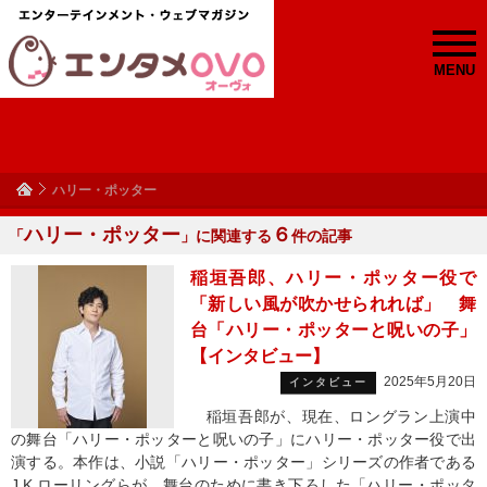
MENU
ハリー・ポッター
ハリー・ポッター
６
「
」に関連する
件の記事
稲垣吾郎、ハリー・ポッター役で
「新しい風が吹かせられれば」 舞
台「ハリー・ポッターと呪いの子」
【インタビュー】
2025年5月20日
インタビュー
稲垣吾郎が、現在、ロングラン上演中
の舞台「ハリー・ポッターと呪いの子」にハリー・ポッター役で出
演する。本作は、小説「ハリー・ポッター」シリーズの作者である
J.K.ローリングらが、舞台のために書き下ろした「ハリー・ポッタ