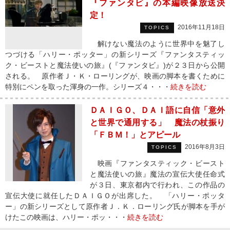
『ファンタビ』の本編映像放送決
定！
2016年11月18日
TOPICS
解けない魔法のように世界中を魅了し
つづける「ハリー・ポッター」の新シリーズ『ファンタスティッ
ク・ビーストと魔法使いの旅』(『ファンタビ』)が２３日から公開
される。 原作者Ｊ・Ｋ・ローリングが、映画の脚本を書くために
特別にペンを取った渾身の一作。シリーズ４・・・
続きを読む
ＤＡＩＧＯ、ＤＡＩ語に自信「意外
と世界で通用する」 魔法の杖振り
「ＦＢＭ！」とアピール
2016年8月3日
TOPICS
映画『ファンタスティック・ビースト
と魔法使いの旅』魔法の宣伝大使任命式
が３日、東京都内で行われ、この作品の
宣伝大使に就任したＤＡＩＧＯが出席した。 「ハリー・ポッタ
ー」の新シリーズとして原作者Ｊ．Ｋ．ローリング氏が脚本を手が
けたこの映画は、ハリー・ポッ・・・
続きを読む