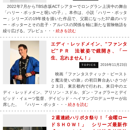
2022年7月からTBS赤坂ACTシアターでロングラン上演中の舞台
「ハリー・ポッターと呪いの子」。本作は、小説「ハリー・ポッタ
ー」シリーズの19年後を描いた作品で、父親になった37歳のハリ
ー・ポッターとその息子・アルバスの関係を軸に新たな冒険物語を
繰り広げる。プレビュ・・・
続きを読む
エディ・レッドメイン、“ファンタ
ビ”ＰＲ 法被姿で鏡開き、「一
生、忘れません！」
2016年11月23日
TOPICS
映画『ファンタスティック・ビースト
と魔法使いの旅』の初日舞台あいさつが
２３日、東京都内で行われ、来日中のエ
ディ・レッドメイン、アリソン・スドル、ダン・フォグラーとデイ
ビッド・イェーツ監督、デイビッド・ヘイマンプロデューサーが出
席した。 『ハリー・ポッタ・・・
続きを読む
２週連続ハリポタ祭り！「金曜ロー
ドＳＨＯＷ！」 シリーズ最新作