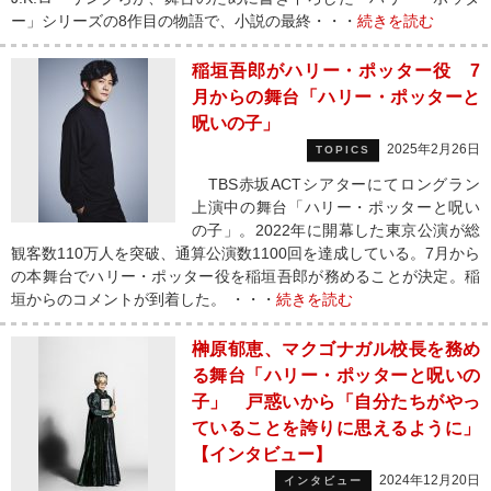
ー」シリーズの8作目の物語で、小説の最終・・・
続きを読む
稲垣吾郎がハリー・ポッター役 7
月からの舞台「ハリー・ポッターと
呪いの子」
2025年2月26日
TOPICS
TBS赤坂ACTシアターにてロングラン
上演中の舞台「ハリー・ポッターと呪い
の子」。2022年に開幕した東京公演が総
観客数110万人を突破、通算公演数1100回を達成している。7月から
の本舞台でハリー・ポッター役を稲垣吾郎が務めることが決定。稲
垣からのコメントが到着した。 ・・・
続きを読む
榊原郁恵、マクゴナガル校長を務め
る舞台「ハリー・ポッターと呪いの
子」 戸惑いから「自分たちがやっ
ていることを誇りに思えるように」
【インタビュー】
2024年12月20日
インタビュー