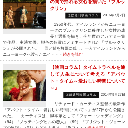
の間で揺れる女心を描いた『ブルッ
クリン』
2016年7月2日
ほぼ週刊映画コラム
1950年代、アイルランドからニューヨ
ークのブルックリンに移住した女性の成
長と選択を描き、今年度のアカデミー賞
で作品、主演女優、脚色の各賞にノミネートされた『ブルックリ
ン』が公開された。 母と姉を故郷に残し、一人アイルランドから
ニューヨークへ渡ったエイ・・・
続きを読む
【映画コラム】タイムトラベルを通
して人生について考える『アバウ
ト・タイム～愛おしい時間について
～』
2014年9月27日
ほぼ週刊映画コラム
リチャード・カーティス監督の最新作
『アバウト・タイム～愛おしい時間について～』が27日から公開さ
れた。 カーティスは、脚本家として『フォー・ウェディング』
（94）『ノッティングヒルの恋人』（99）『ブリジット・ジョーン
ズの日記』（01）などを手掛け、『ラブ・・・
続きを読む