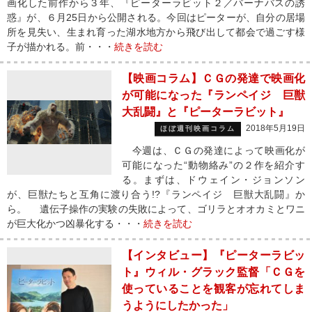
画化した前作から３年、『ピーターラビット２／バーナバスの誘
惑』が、６月25日から公開される。今回はピーターが、自分の居場
所を見失い、生まれ育った湖水地方から飛び出して都会で過ごす様
子が描かれる。前・・・
続きを読む
【映画コラム】ＣＧの発達で映画化
が可能になった『ランペイジ 巨獣
大乱闘』と『ピーターラビット』
2018年5月19日
ほぼ週刊映画コラム
今週は、ＣＧの発達によって映画化が
可能になった“動物絡み”の２作を紹介す
る。まずは、ドウェイン・ジョンソン
が、巨獣たちと互角に渡り合う!?『ランペイジ 巨獣大乱闘』か
ら。 遺伝子操作の実験の失敗によって、ゴリラとオオカミとワニ
が巨大化かつ凶暴化する・・・
続きを読む
【インタビュー】『ピーターラビッ
ト』ウィル・グラック監督「ＣＧを
使っていることを観客が忘れてしま
うようにしたかった」