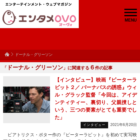
MENU
ドーナル・グリーソン
ドーナル・グリーソン
６
「
」に関連する
件の記事
【インタビュー】映画『ピーターラ
ビット２／ バーナバスの誘惑』ウィ
ル・グラック監督「今回は、アイデ
ンティティー、裏切り、父親捜しと
いう、三つの要素がとても重要でし
た」
2021年6月20日
インタビュー
ビアトリクス・ポター作の『ピーターラビット』を初めて実写映