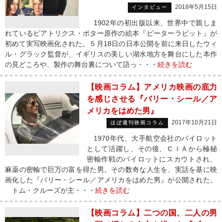
2018年5月15日
インタビュー
1902年の初出版以来、世界中で親しま
れているビアトリクス・ポター原作の絵本『ピーターラビット』が
初めて実写映画化された。５月18日の日本公開を前に来日したウィ
ル・グラック監督が、イギリスの美しい湖水地方を舞台にした本作
の見どころや、製作の舞台裏について語っ・・・
続きを読む
【映画コラム】アメリカ映画の底力
を感じさせる『バリー・シール／ア
メリカをはめた男』
2017年10月21日
ほぼ週刊映画コラム
1970年代、大手航空会社のパイロット
として活躍し、その後、ＣＩＡから極秘
密輸作戦のパイロットにスカウトされ、
麻薬の密輸で巨万の富を得た男。その数奇な人生を、実話を基に映
画化した『バリー・シール／アメリカをはめた男』が公開された。
トム・クルーズが主・・・
続きを読む
【映画コラム】二つの国、二人の男