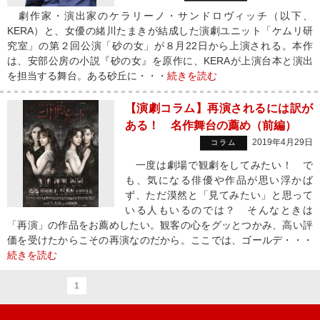
劇作家・演出家のケラリーノ・サンドロヴィッチ（以下、
KERA）と、女優の緒川たまきが結成した演劇ユニット「ケムリ研
究室」の第２回公演「砂の女」が８月22日から上演される。本作
は、安部公房の小説『砂の女』を原作に、KERAが上演台本と演出
を担当する舞台。ある砂丘に・・・
続きを読む
【演劇コラム】再演されるには訳が
ある！ 名作舞台の薦め（前編）
2019年4月29日
コラム
一度は劇場で観劇をしてみたい！ で
も、気になる俳優や作品が思い浮かば
ず、ただ漠然と「見てみたい」と思って
いる人もいるのでは？ そんなときは
「再演」の作品をお薦めしたい。観客の心をグッとつかみ、高い評
価を受けたからこその再演なのだから。ここでは、ゴールデ・・・
続きを読む
1