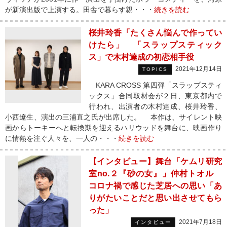
が新演出版で上演する。田舎で暮らす親・・・
続きを読む
桜井玲香「たくさん悩んで作ってい
けたら」 「スラップスティック
ス」で木村達成の初恋相手役
2021年12月14日
TOPICS
KARA CROSS 第四弾「スラップスティ
ックス」合同取材会が２日、東京都内で
行われ、出演者の木村達成、桜井玲香、
小西遼生、演出の三浦直之氏が出席した。 本作は、サイレント映
画からトーキーへと転換期を迎えるハリウッドを舞台に、映画作り
に情熱を注ぐ人々を、一人の・・・
続きを読む
【インタビュー】舞台「ケムリ研究
室no.２『砂の女』」仲村トオル
コロナ禍で感じた芝居への思い「あ
りがたいことだと思い出させてもら
った」
2021年7月18日
インタビュー