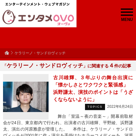
MENU
ケラリーノ・サンドロヴィッチ
ケラリーノ・サンドロヴィッチ
４
「
」に関連する
件の記事
古川雄輝、３年ぶりの舞台出演に
「懐かしさとワクワクと緊張感」
浜野謙太、演技のポイントは「うざ
くならないように」
2022年6月24日
TOPICS
舞台「室温～夜の音楽～」開幕前取材
会が24日、東京都内で行われ、出演者の古川雄輝、平野綾、浜野謙
太、演出の河原雅彦が登壇した。 本作は、ケラリーノ・サンドロ
ヴィッチが2001年に作・演出を手掛けたホラーコメディーを、河原