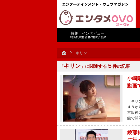
特集・インタビュー
FEATURE & INTERVIEW
キリン
キリン
５
「
」に関連する
件の記事
小嶋
動画
キリン
４８か
京阪神
館で開
綾部
に行