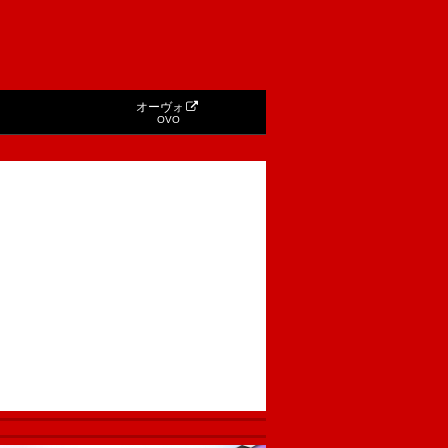
オーヴォ
OVO