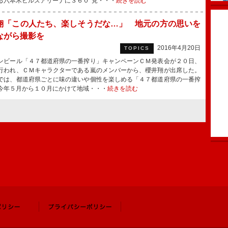
る六本木ヒルズアリーナに３６０°見・・・
続きを読む
翔「この人たち、楽しそうだな…」 地元の方の思いを
ながら撮影を
2016年4月20日
TOPICS
ビール「４７都道府県の一番搾り」キャンペーンＣＭ発表会が２０日、
行われ、ＣＭキャラクターである嵐のメンバーから、櫻井翔が出席した。
は、都道府県ごとに味の違いや個性を楽しめる「４７都道府県の一番搾
今年５月から１０月にかけて地域・・・
続きを読む