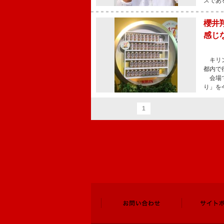
スであ
櫻井
感じ
キリン
都内で
会場で
り」を
1