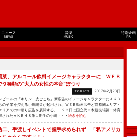
ニュース
音楽
特別企画
NEWS
MUSIC
PR
陽菜、アルコール飲料イメージキャラクターに ＷＥＢ
で９種類の“大人の女性の本音”ぽつり
2017年2月23日
TOPICS
ビールの「キリン 皮ごこち」新広告のイメージキャラクターにＡＫＢ
らの卒業を控える小嶋陽菜が起用され、ＷＥＢ動画広告と首都圏エリア・
エリアでの中吊り広告を展開する。 ２２日に国立代々木競技場第一体育
催されたＡＫＢ４８第１期生の小嶋・・・
続きを読む
祐二、手渡しイベントで握手求められず 「私アメリカ
っちゃうんですよ！」