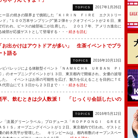
2017年1月26日
TOPICS
ー豆の焼きの限界まで挑戦した「ＫＩＲＩＮ ＦＩＲＥ エクストリー
ンド」“１００万本サンプリング”第２弾キックオフイベントが２６日、東
で行われ、ピースの綾部祐二が出席した。 ２０１７年、アメリカ進出に
る綾部が応援ゲストとして登場する・・・
続きを読む
「お出かけはアウトドアが多い」 生茶イベントでプラ
ート語る
2016年10月13日
TOPICS
ビバレッジによる体験型イベント「ＮＡＭＡＣＨＡ ＵＲＢＡＮ ＰＩ
Ｃ」のオープニングイベントが１３日、東京都内で開催され、女優の波瑠
した。 イベントはお茶の可能性を広げ、魅力を伝えることを目的にＴＥ
Ａ代官山にて１３日から２３日まで・・・
続きを読む
亮平、飲むときは少人数派！ 「じっくり会話したいの
」
2016年5月12日
TOPICS
「淡麗グリーンラベル」プロデュース「ＲＯＰＰＯＮＧＩ ＧＲＥＥ
ＡＳＩＳ」オープニングイベントが１２日、東京都内で行われ、ゲストと
優の鈴木亮平が登壇した。 キリンビールは、都内有数のオープンスペー