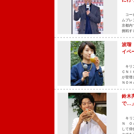
コーヒ
ムブレ
京都内
挑戦す
波瑠
イベ
キリン
ＣＮＩ
が登壇
ＮＯＨ
鈴木
で…
キリン
Ｎ Ｏ
して俳