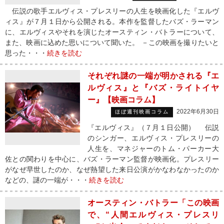
伝説の歌手エルヴィス・プレスリーの人生を映画化した『エルヴ
ィス』が７月１日から公開される。本作を監督したバズ・ラーマン
に、エルヴィスやそれを演じたオースティン・バトラーについて、
また、映画に込めた思いについて聞いた。 －この映画を撮りたいと
思った・・・
続きを読む
それぞれ謎の一端が明かされる『エ
ルヴィス』と『バズ・ライトイヤ
ー』【映画コラム】
2022年6月30日
ほぼ週刊映画コラム
『エルヴィス』（７月１日公開） 伝説
のシンガー、エルヴィス・プレスリーの
人生を、マネジャーのトム・パーカー大
佐との関わりを中心に、バズ・ラーマン監督が映画化。プレスリー
がなぜ早世したのか、なぜ熱望した来日公演がかなわなかったのか
などの、謎の一端が・・・
続きを読む
オースティン・バトラー「この映画
で、“人間エルヴィス・プレスリ