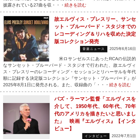
披露されている27曲を収・・・
続きを読む
故エルヴィス・プレスリー、サンセ
ット・ブルーバード・スタジオでの
レコーディング＆リハを収めた決定
版コレクション発売
2025年6月16日
音楽ニュース
米ロサンゼルスにあったRCAの伝説的
なサンセット・ブルーバード・スタジオで行われた、故エルヴィ
ス・プレスリーのレコーディング・セッションとリハーサルを年代
順に記録する決定版コレクション『サンセット・ブルーバード』が
2025年8月1日に発売される。また、収録曲の「・・・
続きを読む
バズ・ラーマン監督「エルヴィスを
介して、1950年代、60年代、70年
代のアメリカを描きたいと思いまし
た」 映画『エルヴィス』【インタ
ビュー】
2022年7月1日
インタビュー