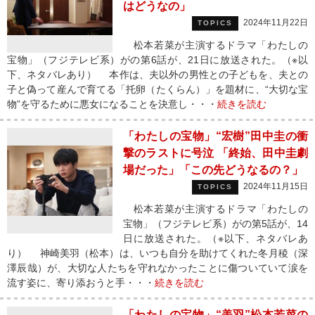
はどうなの」
2024年11月22日
TOPICS
松本若菜が主演するドラマ「わたしの
宝物」（フジテレビ系）がの第6話が、21日に放送された。（※以
下、ネタバレあり） 本作は、夫以外の男性との子どもを、夫との
子と偽って産んで育てる「托卵（たくらん）」を題材に、“大切な宝
物”を守るために悪女になることを決意し・・・
続きを読む
「わたしの宝物」“宏樹”田中圭の衝
撃のラストに号泣 「終始、田中圭劇
場だった」「この先どうなるの？」
2024年11月15日
TOPICS
松本若菜が主演するドラマ「わたしの
宝物」（フジテレビ系）がの第5話が、14
日に放送された。（※以下、ネタバレあ
り） 神崎美羽（松本）は、いつも自分を助けてくれた冬月稜（深
澤辰哉）が、大切な人たちを守れなかったことに傷ついていて涙を
流す姿に、寄り添おうと手・・・
続きを読む
「わたしの宝物」“美羽”松本若菜の