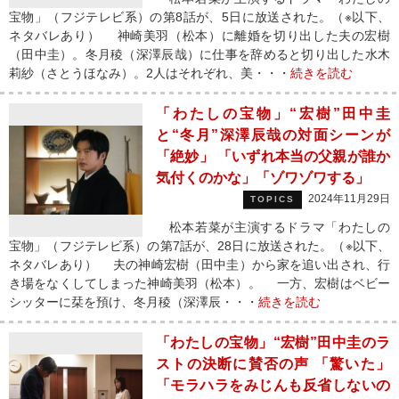
宝物」（フジテレビ系）の第8話が、5日に放送された。（※以下、
ネタバレあり） 神崎美羽（松本）に離婚を切り出した夫の宏樹
（田中圭）。冬月稜（深澤辰哉）に仕事を辞めると切り出した水木
莉紗（さとうほなみ）。2人はそれぞれ、美・・・
続きを読む
「わたしの宝物」“宏樹”田中圭
と“冬月”深澤辰哉の対面シーンが
「絶妙」 「いずれ本当の父親が誰か
気付くのかな」「ゾワゾワする」
2024年11月29日
TOPICS
松本若菜が主演するドラマ「わたしの
宝物」（フジテレビ系）の第7話が、28日に放送された。（※以下、
ネタバレあり） 夫の神崎宏樹（田中圭）から家を追い出され、行
き場をなくしてしまった神崎美羽（松本）。 一方、宏樹はベビー
シッターに栞を預け、冬月稜（深澤辰・・・
続きを読む
「わたしの宝物」“宏樹”田中圭のラ
ストの決断に賛否の声 「驚いた」
「モラハラをみじんも反省しないの