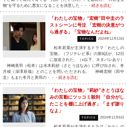
物”を守るために悪女になることを決意した・・・
続きを読む
「わたしの宝物」“宏樹”田中圭のラ
ストシーンに号泣 「宏樹の決意がつ
ら過ぎる」「宝物なんだよね」
2024年12月13日
TOPICS
松本若菜が主演するドラマ「わたしの
宝物」（フジテレビ系）の第9話が、12日
に放送された。（※以下、ネタバレあり）
神崎美羽（松本）は水木莉紗（さとうほなみ）に呼び出され、冬
月稜（深澤辰哉）とのことを問いただされる。 神崎宏樹（田中
圭）もまた冬月と美羽の・・・
続きを読む
「わたしの宝物」“莉紗”さとうほな
みの言動にツッコミ殺到 「自分がし
たことを棚に上げ過ぎ」「まず謝り
なよ」
2024年12月6日
TOPICS
松本若菜が主演するドラマ「わたしの