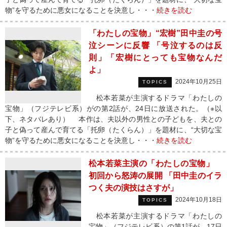
物”を守るために悪女になることを決意し・・・
続きを読む
「わたしの宝物」“宏樹”田中圭の号
泣シーンに反響 「号泣するのは反
則」「宏樹にとっても宝物なんだ
よ」
2024年10月25日
TOPICS
松本若菜が主演するドラマ「わたしの
宝物」（フジテレビ系）がの第2話が、24日に放送された。（※以
下、ネタバレあり） 本作は、夫以外の男性との子どもを、夫との
子と偽って産んで育てる「托卵（たくらん）」を題材に、“大切な宝
物”を守るために悪女になることを決意し・・・
続きを読む
松本若菜主演の「わたしの宝物」
初回から怒涛の展開 「田中圭のイラ
つく夫の演技はさすが」
2024年10月18日
TOPICS
松本若菜が主演するドラマ「わたしの
宝物」（フジテレビ系）の第1話が、17日