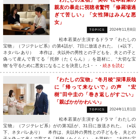
親友の暴走に視聴者驚愕 「修羅場過
ぎて苦しい」「女性陣はみんな悪
女」
2024年11月8日
TOPICS
松本若菜が主演するドラマ「わたしの
宝物」（フジテレビ系）の第4話が、7日に放送された。（※以下、
ネタバレあり） 本作は、夫以外の男性との子どもを、夫との子と
偽って産んで育てる「托卵（たくらん）」を題材に、“大切な宝
物”を守るために悪女になることを決意した1・・・
続きを読む
「わたしの宝物」“冬月稜”深澤辰哉
に「帰って来ないで」の声 “宏
樹”田中圭の「巻き返しがすごい」
「親ばかがかわいい」
2024年11月1日
TOPICS
松本若菜が主演するドラマ「わたしの
宝物」（フジテレビ系）がの第3話が、31日に放送された。（※以
下、ネタバレあり） 本作は、夫以外の男性との子どもを、夫との
子と偽って産んで育てる「托卵（たくらん）」を題材に、“大切な宝