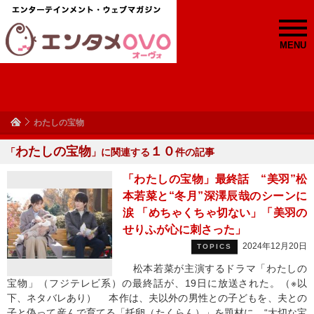
MENU
わたしの宝物
わたしの宝物
１０
「
」に関連する
件の記事
「わたしの宝物」最終話 “美羽”松
本若菜と“冬月”深澤辰哉のシーンに
涙 「めちゃくちゃ切ない」「美羽の
せりふが心に刺さった」
2024年12月20日
TOPICS
松本若菜が主演するドラマ「わたしの
宝物」（フジテレビ系）の最終話が、19日に放送された。（※以
下、ネタバレあり） 本作は、夫以外の男性との子どもを、夫との
子と偽って産んで育てる「托卵（たくらん）」を題材に、“大切な宝