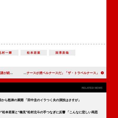
北村一輝
松本若菜
深澤辰哉
日向さんが怖い」
「ザ・トラベルナース」虎翼ファン歓喜、“歩” 岡田将生と“二宮” 井上祐貴が再共演 「トラベルナースが虎ベルナースだ」
RELATED NEWS
回から怒涛の展開 「田中圭のイラつく夫の演技はさすが」
寺”松本若菜と“楠見”松村北斗の手つなぎに反響 「こんなに悲しい両思