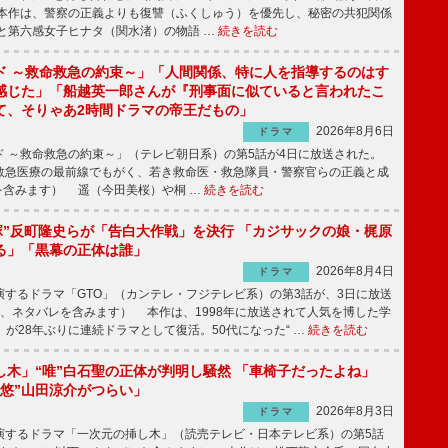
本作は、警察の正義よりも復讐（ふくしゅう）を優先し、秘密の共犯関係
と第六感女子ヒナタ（関水渚）の物語 …
続きを読む
ド ～救命救急の約束～」「人間関係、特に人を指導するのはす
感じた」「船越英一郎さんが『刑事面に似ていると言われたこ
て、そりゃあ2時間ドラマの帝王だもの」
2026年8月6日
ドラマ
 ～救命救急の約束～」（テレビ朝日系）の第5話が4日に放送された。
急医療の最前線でもがく、若き救命医・救急隊員・警察官らの正義と成
を含みます） 遥（今田美桜）や桐 …
続きを読む
鬼塚”反町隆史らが「告白大作戦」を決行 「カジサックの娘・梶原
る」「黒幕の正体は誰」
2026年8月4日
ドラマ
するドラマ「GTO」（カンテレ・フジテレビ系）の第3話が、3日に放送
下、ネタバレを含みます） 本作は、1998年に放送されて人気を博した学
」が28年ぶりに連続ドラマとして復活。50代になった“ …
続きを読む
し木」“唯”白石聖の正体が判明し騒然 「車椅子だったよね」
“悠”山田涼介がつらい」
2026年8月3日
ドラマ
するドラマ「一次元の挿し木」（読売テレビ・日本テレビ系）の第5話