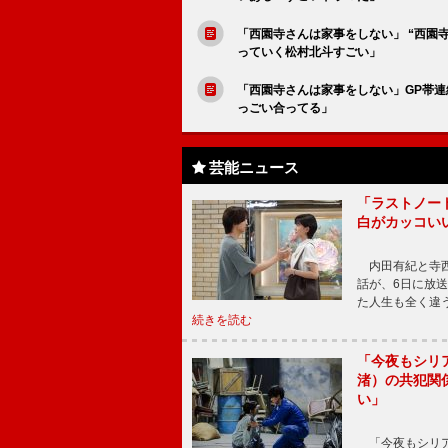
「西園寺さんは家事をしない」 “西園寺
っていく松村北斗すごい」
「西園寺さんは家事をしない」GP帯連
っごい合ってる」
芸能ニュース
「ラストノー
白がカッコい
内田有紀と寺西
話が、6日に放
た人生も全く違
続きを読む
「今夜もシリ
渚）の共犯関
い」
「今夜もシリア