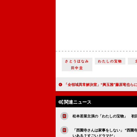
さとうほなみ
わたしの宝物
田中圭
「全領域異常解決室」“興玉雅”藤原竜也らに謎が続々 「全決のメンバーは人間ではない？」「小
関連ニュース
松本若菜主演の「わたしの宝物」 初
「西園寺さんは家事をしない」 “西園
いある？すごいドラマだ」