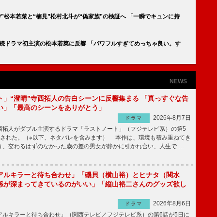
”松本若菜と“楠見”松村北斗が“偽家族”の検証へ 「一瞬でキュンに持
続ドラマ初主演の松本若菜に反響 「パワフルすぎてめっちゃ良い。す
NEWS
ト」“澄晴”寺西拓人の告白シーンに反響集まる 「真っすぐな告
い」「最高のシーンをありがとう」
2026年8月7日
ドラマ
拓人がダブル主演するドラマ「ラストノート」（フジテレビ系）の第5
送された。（※以下、ネタバレを含みます） 本作は、環境も積み重ねてき
う、交わるはずのなかった歳の差の男女が静かに引かれ合い、人生で …
アルキラーと待ち合わせ」「磯貝（横山裕）とヒナタ（関水
係が深まってきているのがいい」「縦山裕二さんのグッズ欲し
2026年8月6日
ドラマ
ルキラーと待ち合わせ」（関西テレビ／フジテレビ系）の第6話が5日に