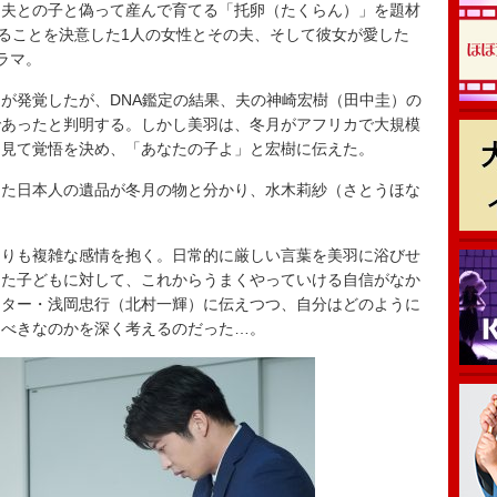
夫との子と偽って産んで育てる「托卵（たくらん）」を題材
なることを決意した1人の女性とその夫、そして彼女が愛した
ラマ。
が発覚したが、DNA鑑定の結果、夫の神崎宏樹（田中圭）の
であったと判明する。しかし美羽は、冬月がアフリカで大規模
を見て覚悟を決め、「あなたの子よ」と宏樹に伝えた。
た日本人の遺品が冬月の物と分かり、水木莉紗（さとうほな
りも複雑な感情を抱く。日常的に厳しい言葉を美羽に浴びせ
きた子どもに対して、これからうまくやっていける自信がなか
スター・浅岡忠行（北村一輝）に伝えつつ、自分はどのように
くべきなのかを深く考えるのだった…。