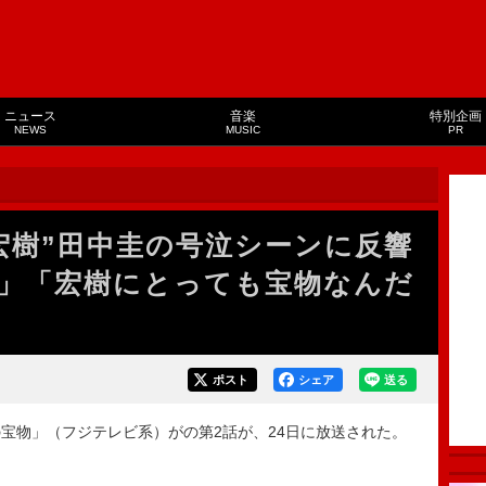
ニュース
音楽
特別企画
NEWS
MUSIC
PR
宏樹”田中圭の号泣シーンに反響
」「宏樹にとっても宝物なんだ
ポスト
シェア
送る
物」（フジテレビ系）がの第2話が、24日に放送された。