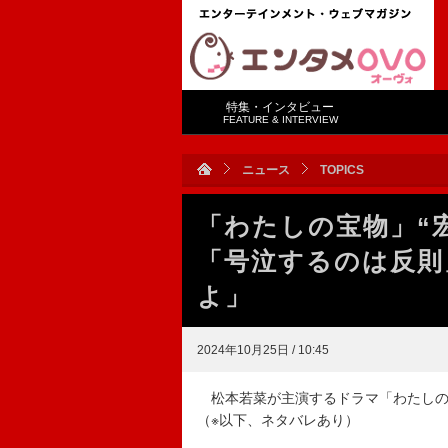
特集・インタビュー
FEATURE & INTERVIEW
ニュース
TOPICS
「わたしの宝物」“
「号泣するのは反則
よ」
2024年10月25日 / 10:45
松本若菜が主演するドラマ「わたしの宝
（※以下、ネタバレあり）