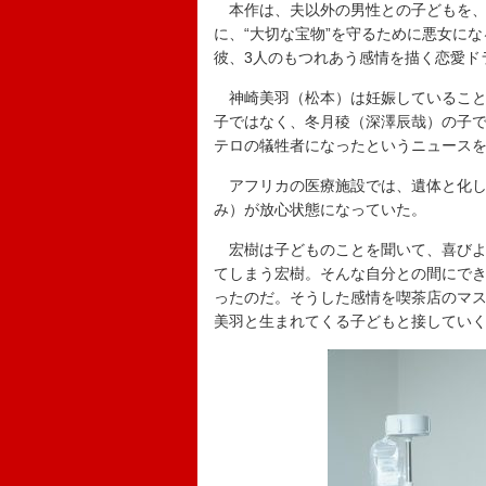
本作は、夫以外の男性との子どもを、
に、“大切な宝物”を守るために悪女に
彼、3人のもつれあう感情を描く恋愛ド
神崎美羽（松本）は妊娠していること
子ではなく、冬月稜（深澤辰哉）の子
テロの犠牲者になったというニュース
アフリカの医療施設では、遺体と化し
み）が放心状態になっていた。
宏樹は子どものことを聞いて、喜びよ
てしまう宏樹。そんな自分との間にで
ったのだ。そうした感情を喫茶店のマ
美羽と生まれてくる子どもと接してい