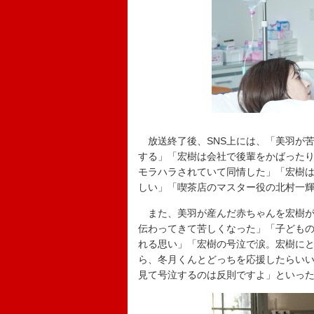
放送終了後、SNS上には、「美羽が
する」「宏樹は会社で後輩をかばった
モラハラされていて同情した」「宏樹
しい」「喫茶店のマスター役の北村一輝
また、美羽が産んだ赤ちゃんを宏樹が
伝わってきて苦しくなった」「子ども
れる思い」「宏樹の号泣で涙。宏樹に
ら、冬月くんとどっちを応援したらい
見て号泣するのは反則ですよ」といっ