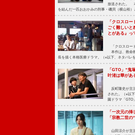
放送された。 
を結んだ一匹おおかみの刑事・磯貝（横山裕）
「クロスロー
ごく難しいと
とがある』っ
「クロスロード
本作は、救命救
長を描く本格医療ドラマ。（※以下、ネタバレ
「GTO」“
叶渚は華があ
反町隆史が主演
された。（※以
園ドラマ「GTO
「一次元の挿
「宗教二世の
山田涼介が主演