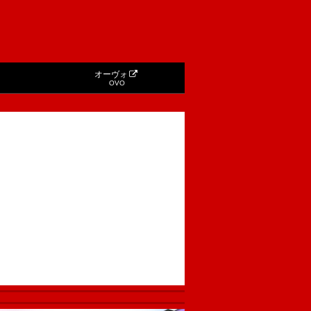
オーヴォ
OVO